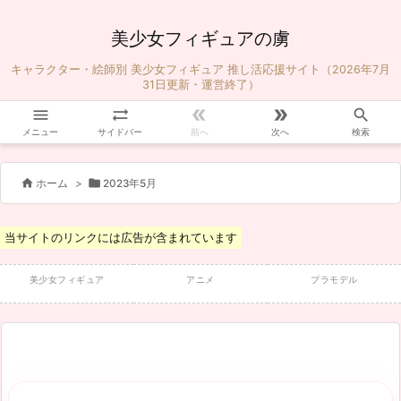
美少女フィギュアの虜
キャラクター・絵師別 美少女フィギュア 推し活応援サイト（2026年7月
31日更新・運営終了）





メニュー
サイドバー
前へ
次へ
検索


ホーム
>
2023年5月
当サイトのリンクには広告が含まれています
美少女フィギュア
アニメ
プラモデル