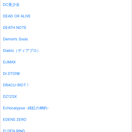
DC美少女
DEAD OR ALIVE
DEATH NOTE
Demon’s Souls
Diablo（ディアブロ）
DJMAX
Dr.STONE
DRACU-RIOT！
DZ12SX
Echocalypse -緋紅の神約-
EDENS ZERO
ELDEN RING