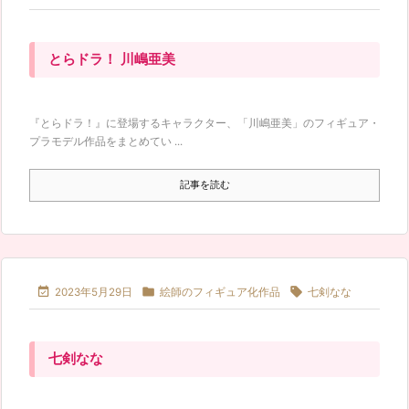
とらドラ！ 川嶋亜美
『とらドラ！』に登場するキャラクター、「川嶋亜美」のフィギュア・
プラモデル作品をまとめてい ...
記事を読む



2023年5月29日
絵師のフィギュア化作品
七剣なな
七剣なな