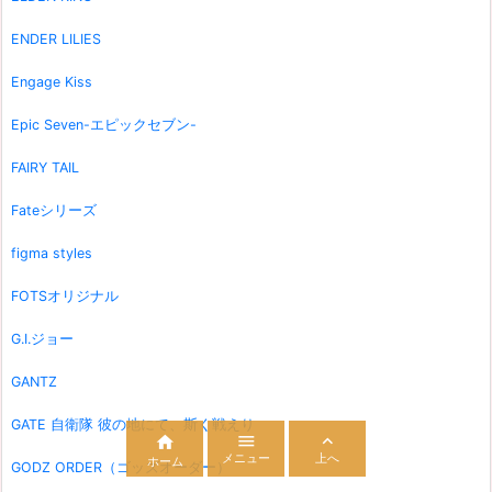
ENDER LILIES
Engage Kiss
Epic Seven-エピックセブン-
FAIRY TAIL
Fateシリーズ
figma styles
FOTSオリジナル
G.I.ジョー
GANTZ
GATE 自衛隊 彼の地にて、斯く戦えり



メニュー
上へ
ホーム
GODZ ORDER（ゴッズオーダー）