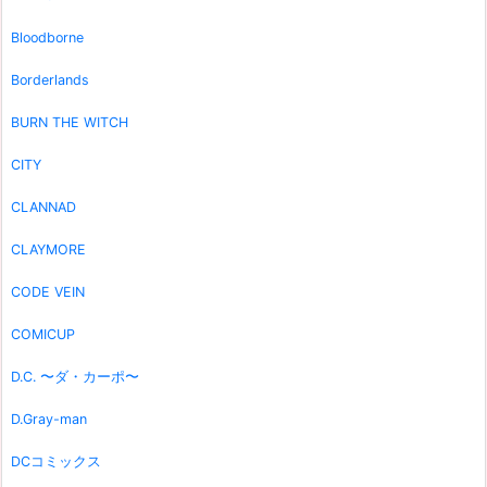
Bloodborne
Borderlands
BURN THE WITCH
CITY
CLANNAD
CLAYMORE
CODE VEIN
COMICUP
D.C. 〜ダ・カーポ〜
D.Gray-man
DCコミックス