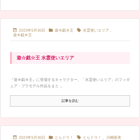



2023年5月30日
遊☆戯☆王
水霊使いエリア
,
遊☆戯☆王
遊☆戯☆王 水霊使いエリア
『遊☆戯☆王』に登場するキャラクター、「水霊使いエリア」のフィギ
ュア・プラモデル作品をまと ...
記事を読む



2023年5月30日
とらドラ！
とらドラ！
,
川嶋亜美