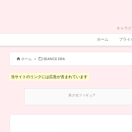
キャラク
ホーム
プライ


ホーム
>
SEANCE ERA
当サイトのリンクには広告が含まれています
美少女フィギュア