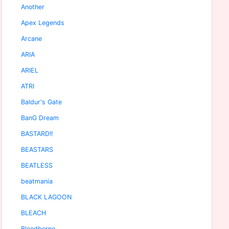
Another
Apex Legends
Arcane
ARIA
ARIEL
ATRI
Baldur's Gate
BanG Dream
BASTARD!!
BEASTARS
BEATLESS
beatmania
BLACK LAGOON
BLEACH
Bloodborne