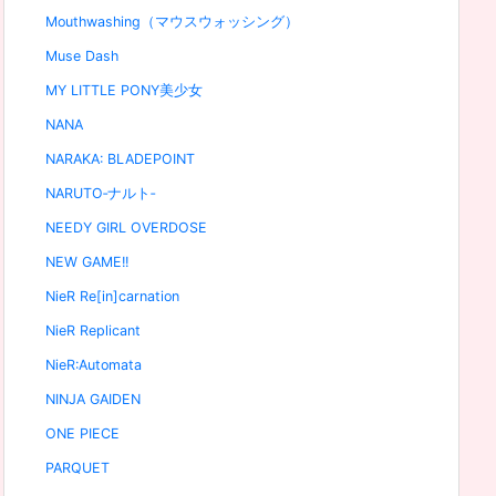
Mouthwashing（マウスウォッシング）
Muse Dash
MY LITTLE PONY美少女
NANA
NARAKA: BLADEPOINT
NARUTO‐ナルト‐
NEEDY GIRL OVERDOSE
NEW GAME!!
NieR Re[in]carnation
NieR Replicant
NieR:Automata
NINJA GAIDEN
ONE PIECE
PARQUET