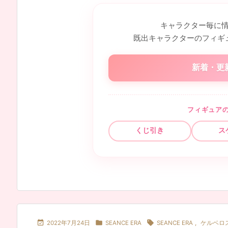
キャラクター毎に
既出キャラクターのフィギ
新着・更
フィギュア
くじ引き
ス



2022年7月24日
SEANCE ERA
SEANCE ERA
,
ケルベロ