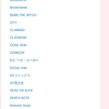
Borderlands
BURN THE WITCH
CITY
CLANNAD
CLAYMORE
CODE VEIN
COMICUP
D.C. 〜ダ・カーポ〜
D.Gray-man
DCコミックス
DC美少女
DEAD OR ALIVE
DEATH NOTE
Demon’s Souls