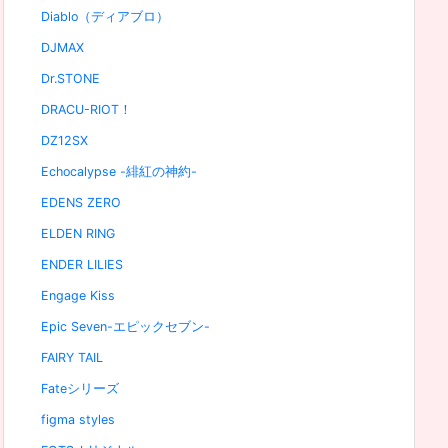
Diablo（ディアブロ）
DJMAX
Dr.STONE
DRACU-RIOT！
DZ12SX
Echocalypse -緋紅の神約-
EDENS ZERO
ELDEN RING
ENDER LILIES
Engage Kiss
Epic Seven-エピックセブン-
FAIRY TAIL
Fateシリーズ
figma styles