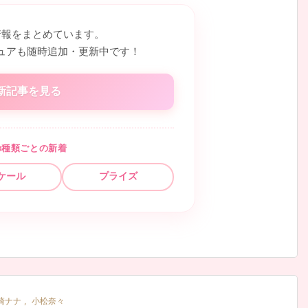
情報をまとめています。
ュアも随時追加・更新中です！
新記事を見る
の種類ごとの新着
ケール
プライズ
崎ナナ
,
小松奈々