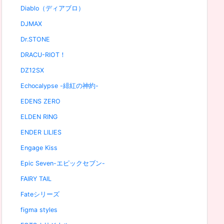
Diablo（ディアブロ）
DJMAX
Dr.STONE
DRACU-RIOT！
DZ12SX
Echocalypse -緋紅の神約-
EDENS ZERO
ELDEN RING
ENDER LILIES
Engage Kiss
Epic Seven-エピックセブン-
FAIRY TAIL
Fateシリーズ
figma styles