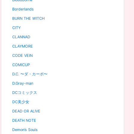
Borderlands
BURN THE WITCH
CITY
CLANNAD
CLAYMORE
CODE VEIN
COMICUP
D.C. 〜ダ・カーポ〜
D.Gray-man
DCコミックス
DC美少女
DEAD OR ALIVE
DEATH NOTE
Demon’s Souls