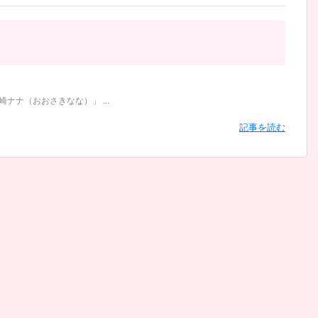
ナナ（おおさきなな）」 ...
記事を読む