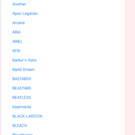
Another
Apex Legends
Arcane
ARIA
ARIEL
ATRI
Baldur's Gate
BanG Dream
BASTARD!!
BEASTARS
BEATLESS
beatmania
BLACK LAGOON
BLEACH
Bloodborne