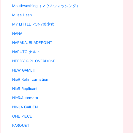
Mouthwashing（マウスウォッシング）
Muse Dash
MY LITTLE PONY美少女
NANA
NARAKA: BLADEPOINT
NARUTO‐ナルト‐
NEEDY GIRL OVERDOSE
NEW GAME!!
NieR Re[in]carnation
NieR Replicant
NieR:Automata
NINJA GAIDEN
ONE PIECE
PARQUET