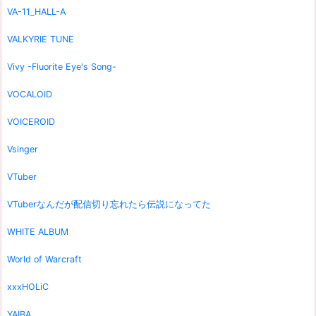
VA-11_HALL-A
VALKYRIE TUNE
Vivy -Fluorite Eye's Song-
VOCALOID
VOICEROID
Vsinger
VTuber
VTuberなんだが配信切り忘れたら伝説になってた
WHITE ALBUM
World of Warcraft
xxxHOLiC
YAIBA