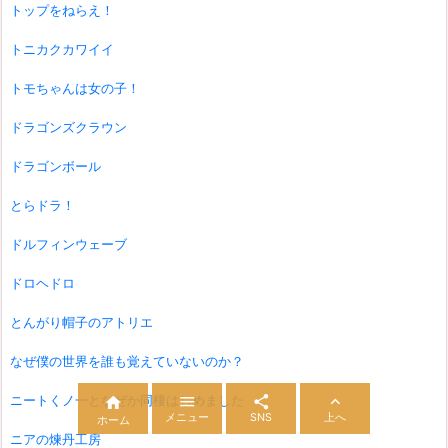
トップをねらえ！
トニカクカワイイ
トモちゃんは女の子！
ドラゴンズクラウン
ドラゴンボール
とらドラ！
ドルフィンウェーブ
ドロヘドロ
とんがり帽子のアトリエ
なぜ僕の世界を誰も覚えていないのか？



ニートくノ一となぜか同棲はじめました

メニュー
SNS
上へ
ホーム
ニアの煉丹工房