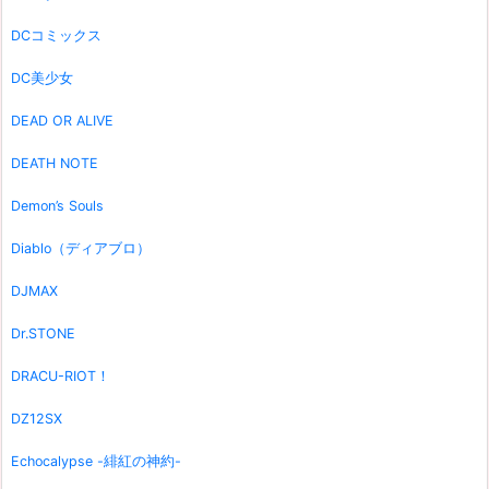
DCコミックス
DC美少女
DEAD OR ALIVE
DEATH NOTE
Demon’s Souls
Diablo（ディアブロ）
DJMAX
Dr.STONE
DRACU-RIOT！
DZ12SX
Echocalypse -緋紅の神約-