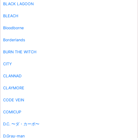
BLACK LAGOON
BLEACH
Bloodborne
Borderlands
BURN THE WITCH
CITY
CLANNAD
CLAYMORE
CODE VEIN
COMICUP
D.C. 〜ダ・カーポ〜
D.Gray-man