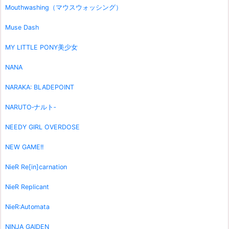
Mouthwashing（マウスウォッシング）
Muse Dash
MY LITTLE PONY美少女
NANA
NARAKA: BLADEPOINT
NARUTO‐ナルト‐
NEEDY GIRL OVERDOSE
NEW GAME!!
NieR Re[in]carnation
NieR Replicant
NieR:Automata
NINJA GAIDEN