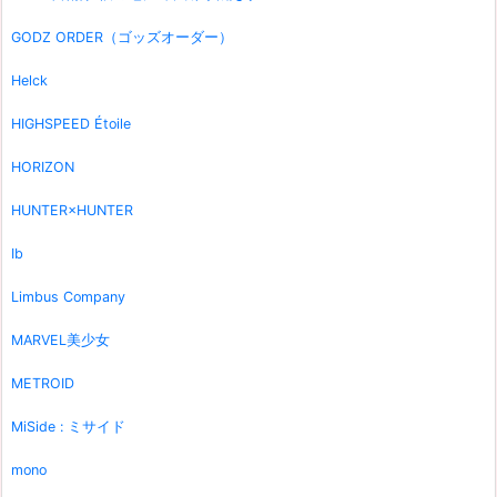
GODZ ORDER（ゴッズオーダー）
Helck
HIGHSPEED Étoile
HORIZON
HUNTER×HUNTER
Ib
Limbus Company
MARVEL美少女
METROID
MiSide : ミサイド
mono