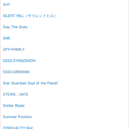
SHY
SILENT HILL（サイレントヒル）
Slay The Gods
SNK
SPY×FAMILY
SSSS.DYNAZENON
SSSS.GRIDMAN
Star Guardian Soul of the Planet
STEINS；GATE
Stellar Blade
Summer Pockets
SYNDUALITY Noir