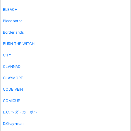
BLEACH
Bloodborne
Borderlands
BURN THE WITCH
CITY
CLANNAD
CLAYMORE
CODE VEIN
COMICUP
D.C. 〜ダ・カーポ〜
D.Gray-man