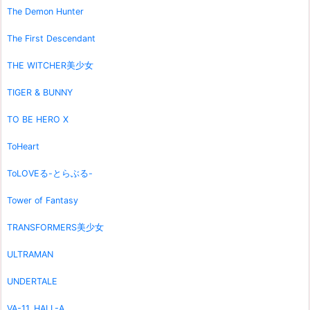
The Demon Hunter
The First Descendant
THE WITCHER美少女
TIGER & BUNNY
TO BE HERO X
ToHeart
ToLOVEる-とらぶる-
Tower of Fantasy
TRANSFORMERS美少女
ULTRAMAN
UNDERTALE
VA-11_HALL-A