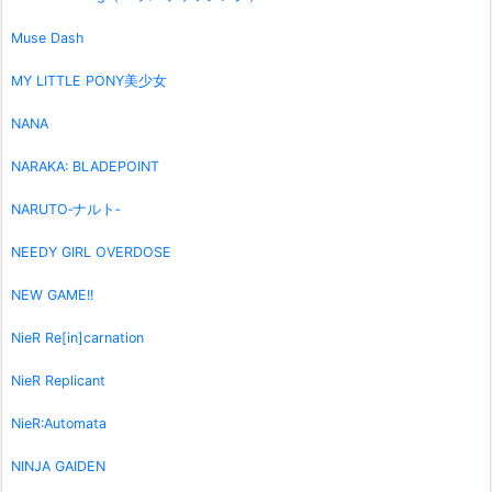
Muse Dash
MY LITTLE PONY美少女
NANA
NARAKA: BLADEPOINT
NARUTO‐ナルト‐
NEEDY GIRL OVERDOSE
NEW GAME!!
NieR Re[in]carnation
NieR Replicant
NieR:Automata
NINJA GAIDEN