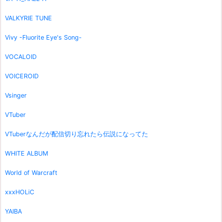
VALKYRIE TUNE
Vivy -Fluorite Eye's Song-
VOCALOID
VOICEROID
Vsinger
VTuber
VTuberなんだが配信切り忘れたら伝説になってた
WHITE ALBUM
World of Warcraft
xxxHOLiC
YAIBA