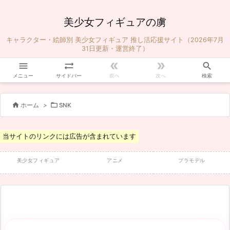
美少女フィギュアの虜
キャラクター・絵師別 美少女フィギュア 推し活応援サイト（2026年7月
31日更新・運営終了）





メニュー
サイドバー
前へ
次へ
検索


ホーム
>
SNK
当サイトのリンクには広告が含まれています
美少女フィギュア
アニメ
プラモデル