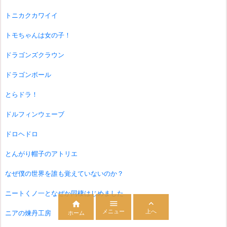
トニカクカワイイ
トモちゃんは女の子！
ドラゴンズクラウン
ドラゴンボール
とらドラ！
ドルフィンウェーブ
ドロヘドロ
とんがり帽子のアトリエ
なぜ僕の世界を誰も覚えていないのか？
ニートくノ一となぜか同棲はじめました



メニュー
上へ
ニアの煉丹工房
ホーム