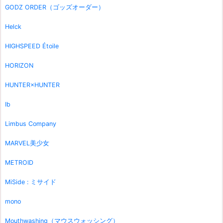
GODZ ORDER（ゴッズオーダー）
Helck
HIGHSPEED Étoile
HORIZON
HUNTER×HUNTER
Ib
Limbus Company
MARVEL美少女
METROID
MiSide : ミサイド
mono
Mouthwashing（マウスウォッシング）