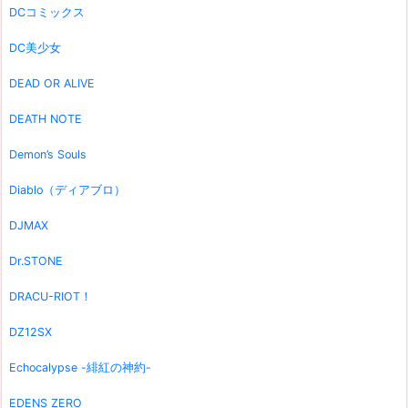
DCコミックス
DC美少女
DEAD OR ALIVE
DEATH NOTE
Demon’s Souls
Diablo（ディアブロ）
DJMAX
Dr.STONE
DRACU-RIOT！
DZ12SX
Echocalypse -緋紅の神約-
EDENS ZERO