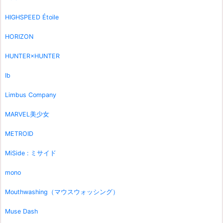
HIGHSPEED Étoile
HORIZON
HUNTER×HUNTER
Ib
Limbus Company
MARVEL美少女
METROID
MiSide : ミサイド
mono
Mouthwashing（マウスウォッシング）
Muse Dash