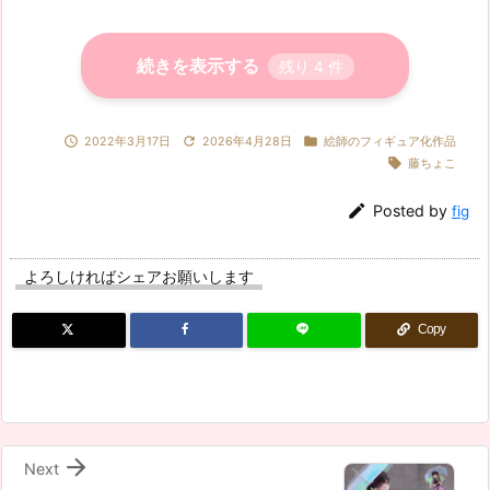
続きを表示する
残り
4
件



2022年3月17日
2026年4月28日
絵師のフィギュア化作品

藤ちょこ

Posted by
fig
よろしければシェアお願いします
Copy

Next