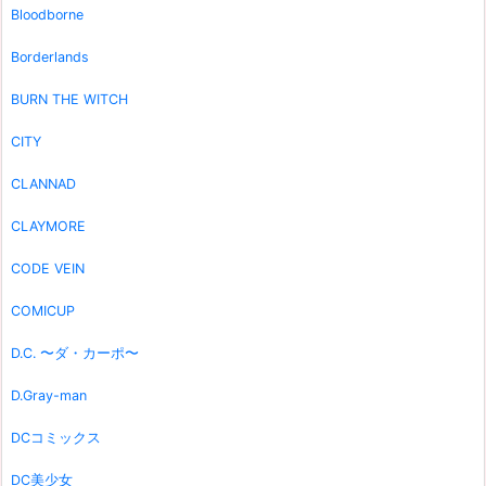
Bloodborne
Borderlands
BURN THE WITCH
CITY
CLANNAD
CLAYMORE
CODE VEIN
COMICUP
D.C. 〜ダ・カーポ〜
D.Gray-man
DCコミックス
DC美少女