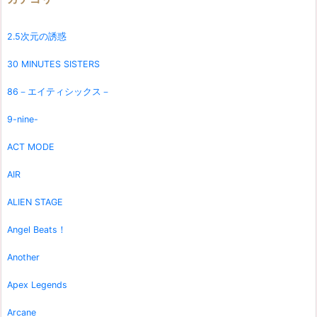
2.5次元の誘惑
30 MINUTES SISTERS
86－エイティシックス－
9-nine-
ACT MODE
AIR
ALIEN STAGE
Angel Beats！
Another
Apex Legends
Arcane