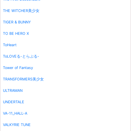
THE WITCHER美少女
TIGER & BUNNY
TO BE HERO X
ToHeart
ToLOVEる-とらぶる-
Tower of Fantasy
TRANSFORMERS美少女
ULTRAMAN
UNDERTALE
VA-11_HALL-A
VALKYRIE TUNE