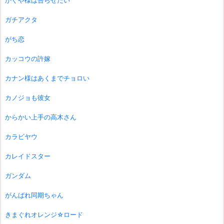
かぐや様は告らせたい
ガチアクタ
がち恋
カッコウの許嫁
カナン様はあくまでチョロい
カノジョも彼女
からかい上手の高木さん
カラビヤウ
カレイドスター
ガンダム
がんばれ同期ちゃん
きまぐれオレンジ☆ロード