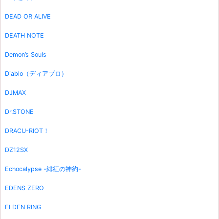
DEAD OR ALIVE
DEATH NOTE
Demon’s Souls
Diablo（ディアブロ）
DJMAX
Dr.STONE
DRACU-RIOT！
DZ12SX
Echocalypse -緋紅の神約-
EDENS ZERO
ELDEN RING