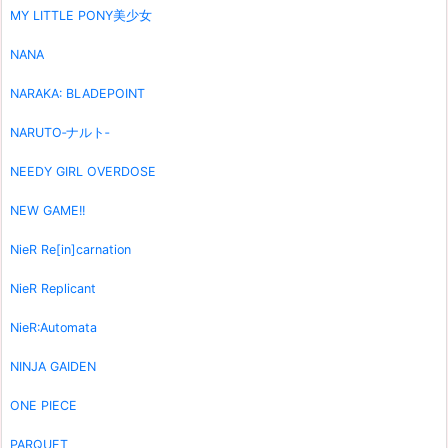
MY LITTLE PONY美少女
NANA
NARAKA: BLADEPOINT
NARUTO‐ナルト‐
NEEDY GIRL OVERDOSE
NEW GAME!!
NieR Re[in]carnation
NieR Replicant
NieR:Automata
NINJA GAIDEN
ONE PIECE
PARQUET