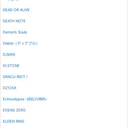
DEAD OR ALIVE
DEATH NOTE
Demon’s Souls
Diablo（ディアブロ）
DJMAX
Dr.STONE
DRACU-RIOT！
DZ12SX
Echocalypse -緋紅の神約-
EDENS ZERO
ELDEN RING