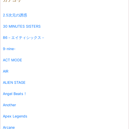
2.5次元の誘惑
30 MINUTES SISTERS
86－エイティシックス－
9-nine-
ACT MODE
AIR
ALIEN STAGE
Angel Beats！
Another
Apex Legends
Arcane