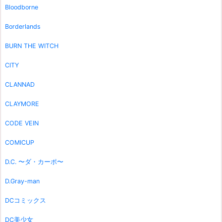
Bloodborne
Borderlands
BURN THE WITCH
CITY
CLANNAD
CLAYMORE
CODE VEIN
COMICUP
D.C. 〜ダ・カーポ〜
D.Gray-man
DCコミックス
DC美少女