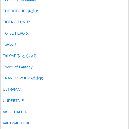
THE WITCHER美少女
TIGER & BUNNY
TO BE HERO X
ToHeart
ToLOVEる-とらぶる-
Tower of Fantasy
TRANSFORMERS美少女
ULTRAMAN
UNDERTALE
VA-11_HALL-A
VALKYRIE TUNE