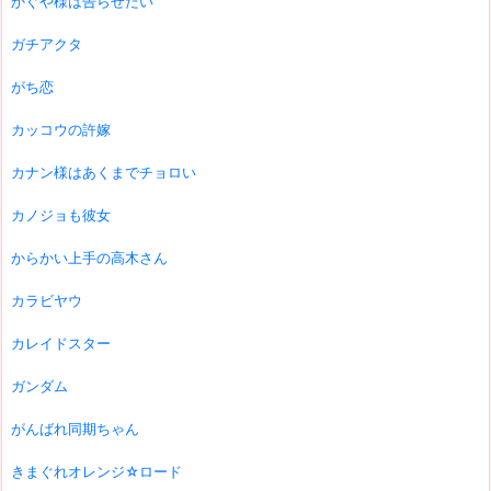
かぐや様は告らせたい
ガチアクタ
がち恋
カッコウの許嫁
カナン様はあくまでチョロい
カノジョも彼女
からかい上手の高木さん
カラビヤウ
カレイドスター
ガンダム
がんばれ同期ちゃん
きまぐれオレンジ☆ロード