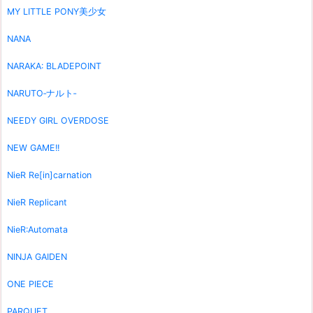
MY LITTLE PONY美少女
NANA
NARAKA: BLADEPOINT
NARUTO‐ナルト‐
NEEDY GIRL OVERDOSE
NEW GAME!!
NieR Re[in]carnation
NieR Replicant
NieR:Automata
NINJA GAIDEN
ONE PIECE
PARQUET