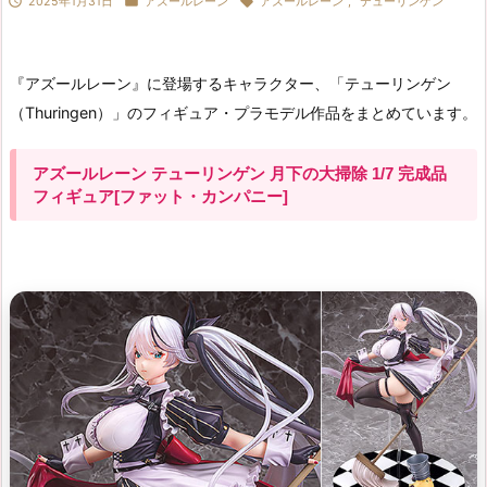



2025年1月31日
アズールレーン
アズールレーン
,
テューリンゲン
『アズールレーン』に登場するキャラクター、「テューリンゲン
（Thuringen）」のフィギュア・プラモデル作品をまとめています。
アズールレーン テューリンゲン 月下の大掃除 1/7 完成品
フィギュア[ファット・カンパニー]