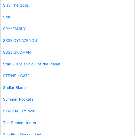
Slay The Gods
SNK
SPY×FAMILY
SSSS.DYNAZENON
SSSS.GRIDMAN
Star Guardian Soul of the Planet
STEINS；GATE
Stellar Blade
Summer Pockets
SYNDUALITY Noir
The Demon Hunter
The First Descendant