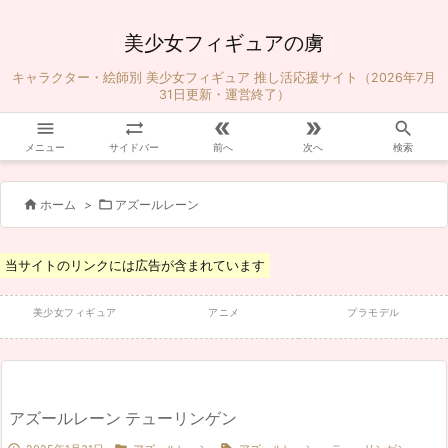
美少女フィギュアの虜
キャラクター・絵師別 美少女フィギュア 推し活応援サイト（2026年7月
31日更新・運営終了）





メニュー
サイドバー
前へ
次へ
検索


ホーム
>
アズールレーン
当サイトのリンクには広告が含まれています
美少女フィギュア
アニメ
プラモデル
アズールレーン テューリンゲン