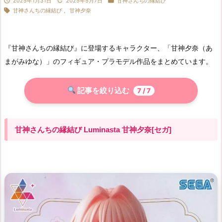



2025年1月31日
2025年5月7日
甘神さんちの縁結び

甘神さんちの縁結び
,
甘神夕奈
『甘神さんちの縁結び』に登場するキャラクター、「甘神夕奈（あ
まがみゆな）」のフィギュア・プラモデル作品をまとめています。
記事を絞り込む
7
/ 7
甘神さんちの縁結び Luminasta 甘神夕奈[セガ]