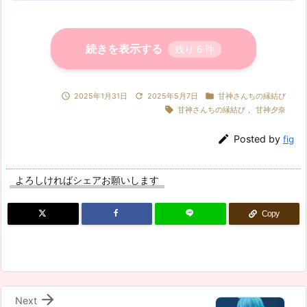
続きを表示する
残り
6
件



2025年1月31日
2025年5月7日
甘神さんちの縁結び

甘神さんちの縁結び
,
甘神夕奈

Posted by
fig
よろしければシェアお願いします
Copy

Next