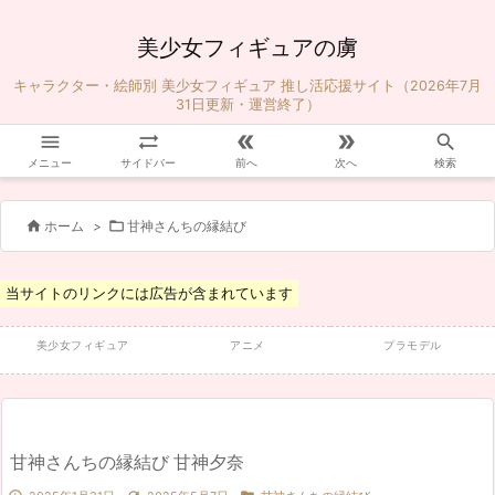
美少女フィギュアの虜
キャラクター・絵師別 美少女フィギュア 推し活応援サイト（2026年7月
31日更新・運営終了）





メニュー
サイドバー
前へ
次へ
検索


ホーム
>
甘神さんちの縁結び
当サイトのリンクには広告が含まれています
美少女フィギュア
アニメ
プラモデル
甘神さんちの縁結び 甘神夕奈