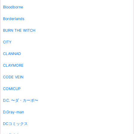
Bloodborne
Borderlands
BURN THE WITCH
CITY
CLANNAD
CLAYMORE
CODE VEIN
COMICUP
D.C. 〜ダ・カーポ〜
D.Gray-man
DCコミックス