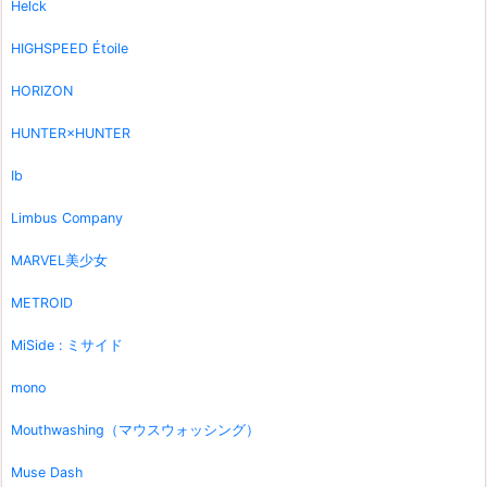
Helck
HIGHSPEED Étoile
HORIZON
HUNTER×HUNTER
Ib
Limbus Company
MARVEL美少女
METROID
MiSide : ミサイド
mono
Mouthwashing（マウスウォッシング）
Muse Dash