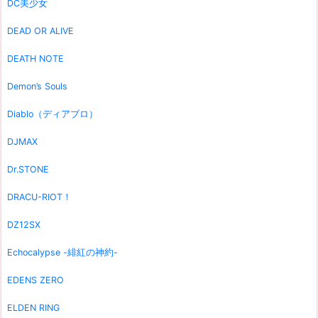
DC美少女
DEAD OR ALIVE
DEATH NOTE
Demon’s Souls
Diablo（ディアブロ）
DJMAX
Dr.STONE
DRACU-RIOT！
DZ12SX
Echocalypse -緋紅の神約-
EDENS ZERO
ELDEN RING