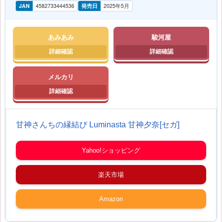
JAN
4582733444536
発売日
2025年5月
あみあみ
駿河屋
メルカリ
甘神さんちの縁結び Luminasta 甘神夕奈[セガ]
Yahoo!ショッピング
楽天市場
Amazon