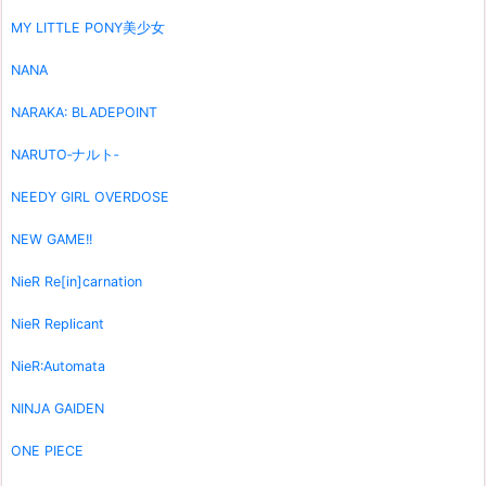
MY LITTLE PONY美少女
NANA
NARAKA: BLADEPOINT
NARUTO‐ナルト‐
NEEDY GIRL OVERDOSE
NEW GAME!!
NieR Re[in]carnation
NieR Replicant
NieR:Automata
NINJA GAIDEN
ONE PIECE