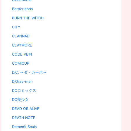
Borderlands
BURN THE WITCH
CITY
CLANNAD
CLAYMORE
CODE VEIN
COMICUP
D.C. 〜ダ・カーポ〜
D.Gray-man
DCコミックス
DC美少女
DEAD OR ALIVE
DEATH NOTE
Demon’s Souls