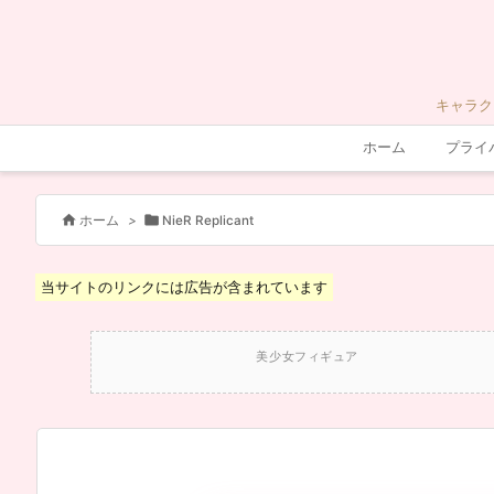
キャラク
ホーム
プライ


ホーム
>
NieR Replicant
当サイトのリンクには広告が含まれています
美少女フィギュア