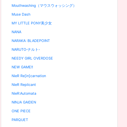
Mouthwashing（マウスウォッシング）
Muse Dash
MY LITTLE PONY美少女
NANA
NARAKA: BLADEPOINT
NARUTO‐ナルト‐
NEEDY GIRL OVERDOSE
NEW GAME!!
NieR Re[in]carnation
NieR Replicant
NieR:Automata
NINJA GAIDEN
ONE PIECE
PARQUET