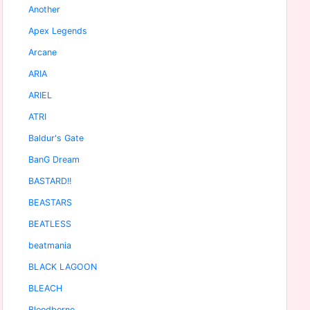
Another
Apex Legends
Arcane
ARIA
ARIEL
ATRI
Baldur's Gate
BanG Dream
BASTARD!!
BEASTARS
BEATLESS
beatmania
BLACK LAGOON
BLEACH
Bloodborne