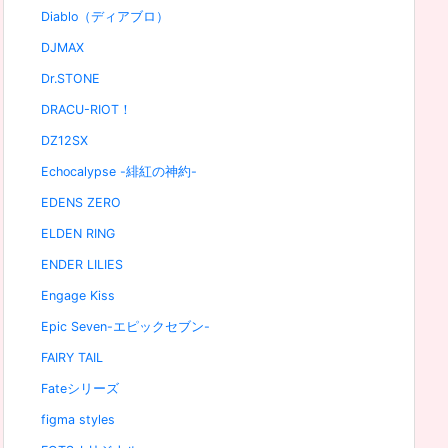
Diablo（ディアブロ）
DJMAX
Dr.STONE
DRACU-RIOT！
DZ12SX
Echocalypse -緋紅の神約-
EDENS ZERO
ELDEN RING
ENDER LILIES
Engage Kiss
Epic Seven-エピックセブン-
FAIRY TAIL
Fateシリーズ
figma styles