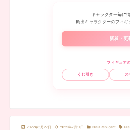
キャラクター毎に
既出キャラクターのフィギ
新着・更
フィギュア
くじ引き
ス




2022年5月27日
2025年7月11日
NieR Replicant
Nie