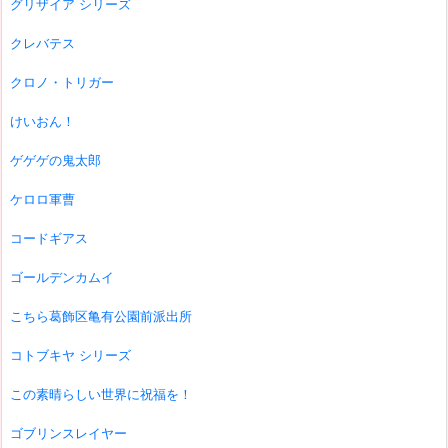
グリザイア シリーズ
クレバテス
クロノ・トリガー
けいおん！
ゲゲゲの鬼太郎
ケロロ軍曹
コードギアス
ゴールデンカムイ
こちら葛飾区亀有公園前派出所
コトブキヤ シリーズ
この素晴らしい世界に祝福を！
ゴブリンスレイヤー