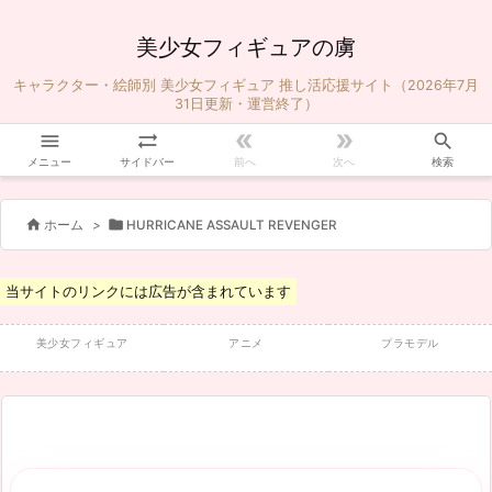
美少女フィギュアの虜
キャラクター・絵師別 美少女フィギュア 推し活応援サイト（2026年7月
31日更新・運営終了）





メニュー
サイドバー
前へ
次へ
検索


ホーム
>
HURRICANE ASSAULT REVENGER
当サイトのリンクには広告が含まれています
美少女フィギュア
アニメ
プラモデル