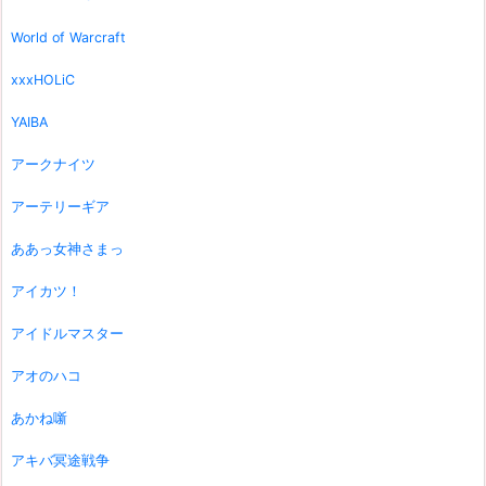
World of Warcraft
xxxHOLiC
YAIBA
アークナイツ
アーテリーギア
ああっ女神さまっ
アイカツ！
アイドルマスター
アオのハコ
あかね噺
アキバ冥途戦争