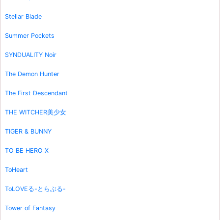
Stellar Blade
Summer Pockets
SYNDUALITY Noir
The Demon Hunter
The First Descendant
THE WITCHER美少女
TIGER & BUNNY
TO BE HERO X
ToHeart
ToLOVEる-とらぶる-
Tower of Fantasy