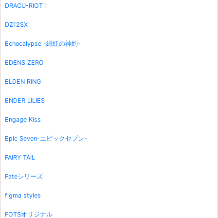
DRACU-RIOT！
DZ12SX
Echocalypse -緋紅の神約-
EDENS ZERO
ELDEN RING
ENDER LILIES
Engage Kiss
Epic Seven-エピックセブン-
FAIRY TAIL
Fateシリーズ
figma styles
FOTSオリジナル