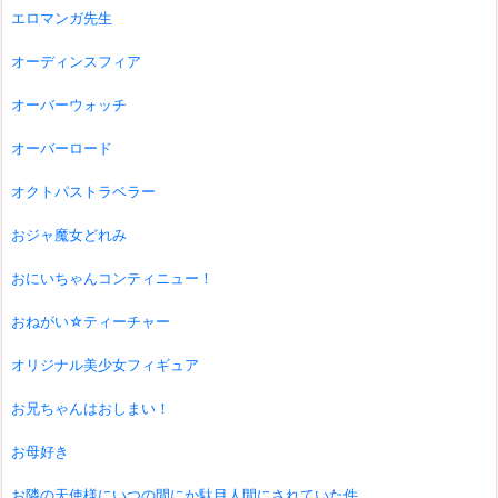
エロマンガ先生
オーディンスフィア
オーバーウォッチ
オーバーロード
オクトパストラベラー
おジャ魔女どれみ
おにいちゃんコンティニュー！
おねがい☆ティーチャー
オリジナル美少女フィギュア
お兄ちゃんはおしまい！
お母好き
お隣の天使様にいつの間にか駄目人間にされていた件