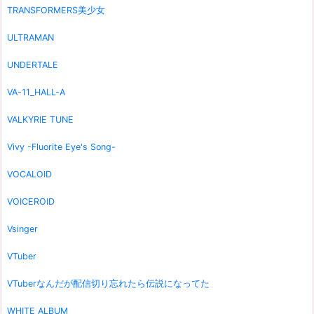
TRANSFORMERS美少女
ULTRAMAN
UNDERTALE
VA-11_HALL-A
VALKYRIE TUNE
Vivy -Fluorite Eye's Song-
VOCALOID
VOICEROID
Vsinger
VTuber
VTuberなんだが配信切り忘れたら伝説になってた
WHITE ALBUM