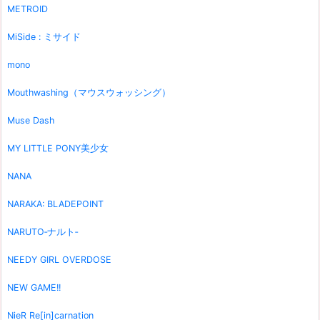
METROID
MiSide : ミサイド
mono
Mouthwashing（マウスウォッシング）
Muse Dash
MY LITTLE PONY美少女
NANA
NARAKA: BLADEPOINT
NARUTO‐ナルト‐
NEEDY GIRL OVERDOSE
NEW GAME!!
NieR Re[in]carnation