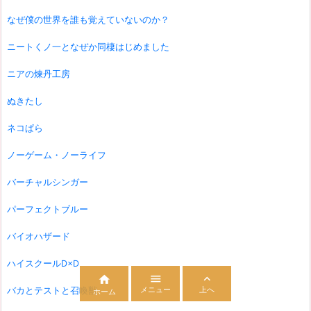
なぜ僕の世界を誰も覚えていないのか？
ニートくノ一となぜか同棲はじめました
ニアの煉丹工房
ぬきたし
ネコぱら
ノーゲーム・ノーライフ
バーチャルシンガー
パーフェクトブルー
バイオハザード
ハイスクールD×D



メニュー
上へ
バカとテストと召喚獣
ホーム