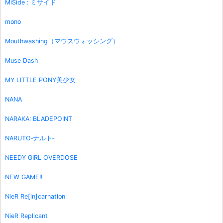
MiSide : ミサイド
mono
Mouthwashing（マウスウォッシング）
Muse Dash
MY LITTLE PONY美少女
NANA
NARAKA: BLADEPOINT
NARUTO‐ナルト‐
NEEDY GIRL OVERDOSE
NEW GAME!!
NieR Re[in]carnation
NieR Replicant