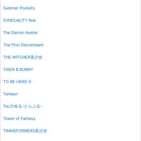
Summer Pockets
SYNDUALITY Noir
The Demon Hunter
The First Descendant
THE WITCHER美少女
TIGER & BUNNY
TO BE HERO X
ToHeart
ToLOVEる-とらぶる-
Tower of Fantasy
TRANSFORMERS美少女