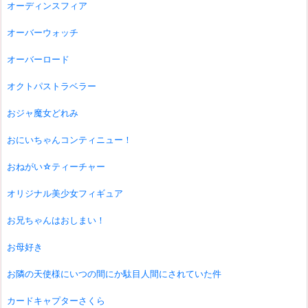
オーディンスフィア
オーバーウォッチ
オーバーロード
オクトパストラベラー
おジャ魔女どれみ
おにいちゃんコンティニュー！
おねがい☆ティーチャー
オリジナル美少女フィギュア
お兄ちゃんはおしまい！
お母好き
お隣の天使様にいつの間にか駄目人間にされていた件
カードキャプターさくら