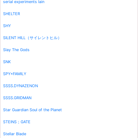
serial experiments lain
SHELTER
SHY
SILENT HILL（サイレントヒル）
Slay The Gods
SNK
SPY×FAMILY
SSSS.DYNAZENON
SSSS.GRIDMAN
Star Guardian Soul of the Planet
STEINS；GATE
Stellar Blade