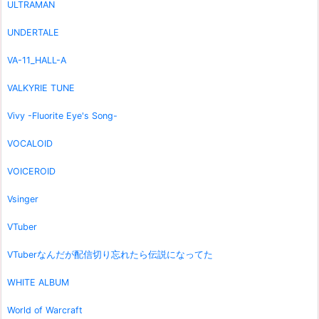
ULTRAMAN
UNDERTALE
VA-11_HALL-A
VALKYRIE TUNE
Vivy -Fluorite Eye's Song-
VOCALOID
VOICEROID
Vsinger
VTuber
VTuberなんだが配信切り忘れたら伝説になってた
WHITE ALBUM
World of Warcraft