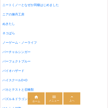
ニートくノ一となぜか同棲はじめました
ニアの煉丹工房
ぬきたし
ネコぱら
ノーゲーム・ノーライフ
バーチャルシンガー
パーフェクトブルー
バイオハザード
ハイスクールD×D
バカとテストと召喚獣



パズル＆ドラゴンズ
メニュー
上へ
ホーム