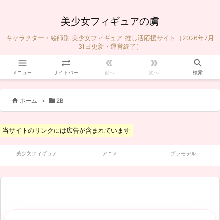
美少女フィギュアの虜
キャラクター・絵師別 美少女フィギュア 推し活応援サイト（2026年7月
31日更新・運営終了）





メニュー
サイドバー
前へ
次へ
検索


ホーム
>
2B
当サイトのリンクには広告が含まれています
美少女フィギュア
アニメ
プラモデル