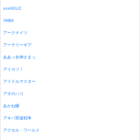
xxxHOLiC
YAIBA
アークナイツ
アーテリーギア
ああっ女神さまっ
アイカツ！
アイドルマスター
アオのハコ
あかね噺
アキバ冥途戦争
アクセル・ワールド