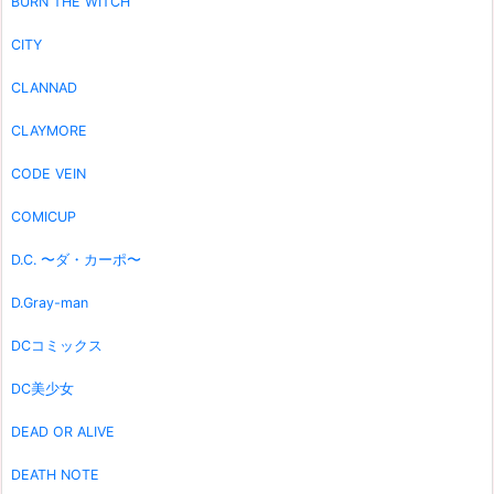
BURN THE WITCH
CITY
CLANNAD
CLAYMORE
CODE VEIN
COMICUP
D.C. 〜ダ・カーポ〜
D.Gray-man
DCコミックス
DC美少女
DEAD OR ALIVE
DEATH NOTE