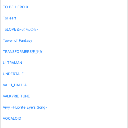
TO BE HERO X
ToHeart
ToLOVEる-とらぶる-
Tower of Fantasy
TRANSFORMERS美少女
ULTRAMAN
UNDERTALE
VA-11_HALL-A
VALKYRIE TUNE
Vivy -Fluorite Eye's Song-
VOCALOID