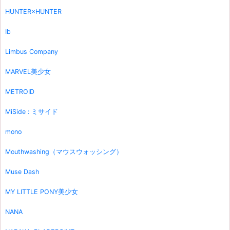
HUNTER×HUNTER
Ib
Limbus Company
MARVEL美少女
METROID
MiSide : ミサイド
mono
Mouthwashing（マウスウォッシング）
Muse Dash
MY LITTLE PONY美少女
NANA