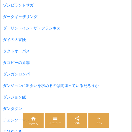
ゾンビランドサガ
ダークギャザリング
ダーリン・イン・ザ・フランキス
ダイの大冒険
タクトオーパス
タコピーの原罪
ダンガンロンパ
ダンジョンに出会いを求めるのは間違っているだろうか
ダンジョン飯
ダンダダン




チェンソーマン
メニュー
SNS
上へ
ホーム
ちはやふる