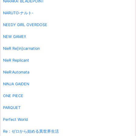
NARAKA: BLADEPOINT
NARUTO‐ナルト‐
NEEDY GIRL OVERDOSE
NEW GAME!!
NieR Re[in]carnation
NieR Replicant
NieR:Automata
NINJA GAIDEN
ONE PIECE
PARQUET
Perfect World
Re：ゼロから始める異世界生活