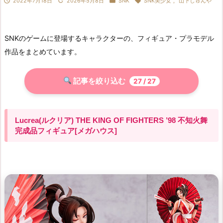




2022年7月18日
2026年5月8日
SNK
SNK美少女
,
山下しゅんや
SNKのゲームに登場するキャラクターの、フィギュア・プラモデル
作品をまとめています。
記事を絞り込む
27
/ 27
Lucrea(ルクリア) THE KING OF FIGHTERS ’98 不知火舞
完成品フィギュア[メガハウス]