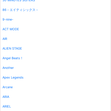
30 MINUTES SISTERS
86－エイティシックス－
9-nine-
ACT MODE
AIR
ALIEN STAGE
Angel Beats！
Another
Apex Legends
Arcane
ARIA
ARIEL