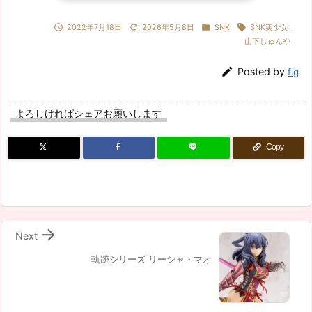




2022年7月18日
2026年5月8日
SNK
SNK美少女
,
山下しゅんや

Posted by
fig
よろしければシェアお願いします
Copy

Next
軌跡シリーズ リーシャ・マオ