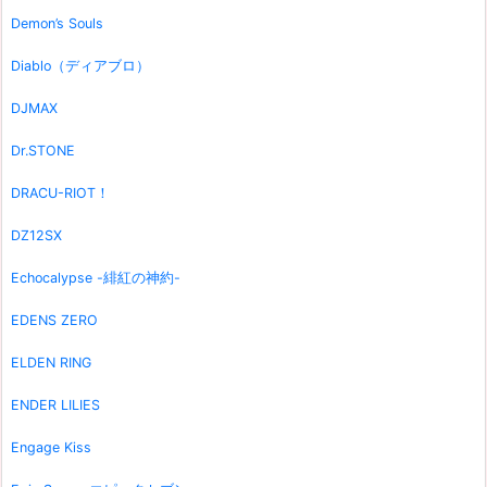
Demon’s Souls
Diablo（ディアブロ）
DJMAX
Dr.STONE
DRACU-RIOT！
DZ12SX
Echocalypse -緋紅の神約-
EDENS ZERO
ELDEN RING
ENDER LILIES
Engage Kiss