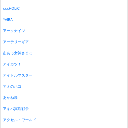
xxxHOLiC
YAIBA
アークナイツ
アーテリーギア
ああっ女神さまっ
アイカツ！
アイドルマスター
アオのハコ
あかね噺
アキバ冥途戦争
アクセル・ワールド