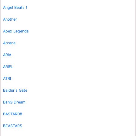
Angel Beats！
Another
Apex Legends
Arcane
ARIA
ARIEL
ATRI
Baldur's Gate
BanG Dream
BASTARD!!
BEASTARS