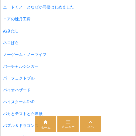
ニートくノ一となぜか同棲はじめました
ニアの煉丹工房
ぬきたし
ネコぱら
ノーゲーム・ノーライフ
バーチャルシンガー
パーフェクトブルー
バイオハザード
ハイスクールD×D
バカとテストと召喚獣



パズル＆ドラゴンズ
メニュー
上へ
ホーム