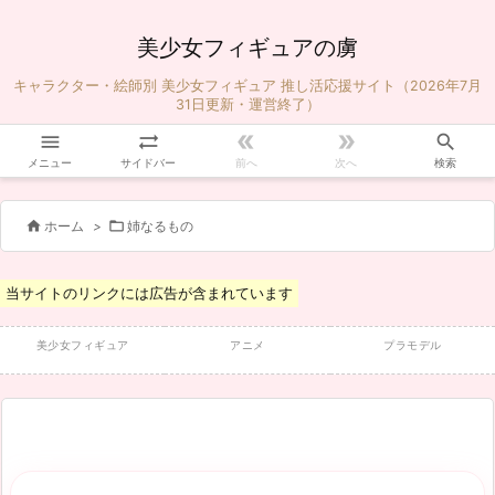
美少女フィギュアの虜
キャラクター・絵師別 美少女フィギュア 推し活応援サイト（2026年7月
31日更新・運営終了）





メニュー
サイドバー
前へ
次へ
検索


ホーム
>
姉なるもの
当サイトのリンクには広告が含まれています
美少女フィギュア
アニメ
プラモデル