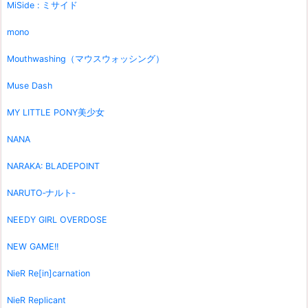
MiSide : ミサイド
mono
Mouthwashing（マウスウォッシング）
Muse Dash
MY LITTLE PONY美少女
NANA
NARAKA: BLADEPOINT
NARUTO‐ナルト‐
NEEDY GIRL OVERDOSE
NEW GAME!!
NieR Re[in]carnation
NieR Replicant