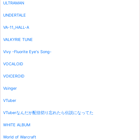
ULTRAMAN
UNDERTALE
VA-11_HALL-A
VALKYRIE TUNE
Vivy -Fluorite Eye's Song-
VOCALOID
VOICEROID
Vsinger
VTuber
VTuberなんだが配信切り忘れたら伝説になってた
WHITE ALBUM
World of Warcraft