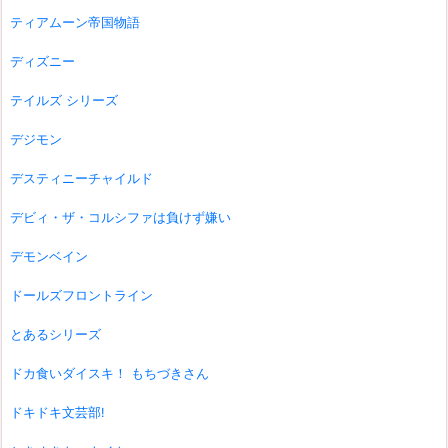
ティアムーン帝国物語
ディズニー
テイルズ シリーズ
デジモン
デスティニーチャイルド
デビィ・ザ・コルシファは負けず嫌い
デモンベイン
ドールズフロントライン
とあるシリーズ
ドカ食いダイスキ！ もちづきさん
ドキドキ文芸部!