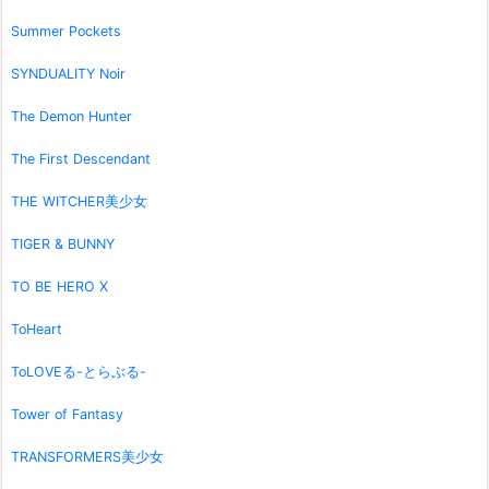
Summer Pockets
SYNDUALITY Noir
The Demon Hunter
The First Descendant
THE WITCHER美少女
TIGER & BUNNY
TO BE HERO X
ToHeart
ToLOVEる-とらぶる-
Tower of Fantasy
TRANSFORMERS美少女