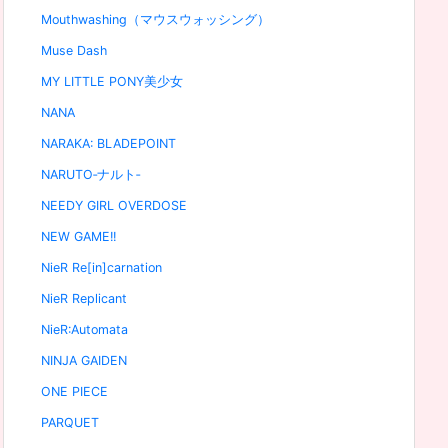
Mouthwashing（マウスウォッシング）
Muse Dash
MY LITTLE PONY美少女
NANA
NARAKA: BLADEPOINT
NARUTO‐ナルト‐
NEEDY GIRL OVERDOSE
NEW GAME!!
NieR Re[in]carnation
NieR Replicant
NieR:Automata
NINJA GAIDEN
ONE PIECE
PARQUET