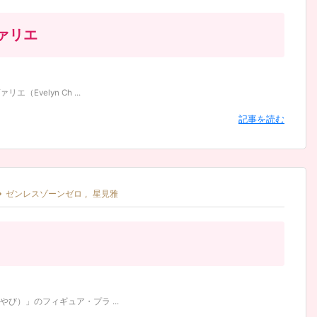
ァリエ
velyn Ch ...
記事を読む

ゼンレスゾーンゼロ
,
星見雅
）」のフィギュア・プラ ...