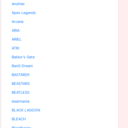
Another
Apex Legends
Arcane
ARIA
ARIEL
ATRI
Baldur's Gate
BanG Dream
BASTARD!!
BEASTARS
BEATLESS
beatmania
BLACK LAGOON
BLEACH
Bloodborne