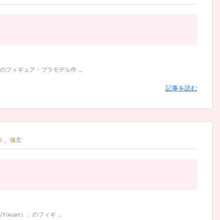
ィギュア・プラモデル作 ...
記事を読む
ロ
,
儀玄
uan）」のフィギ ...