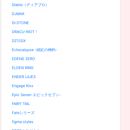
Diablo（ディアブロ）
DJMAX
Dr.STONE
DRACU-RIOT！
DZ12SX
Echocalypse -緋紅の神約-
EDENS ZERO
ELDEN RING
ENDER LILIES
Engage Kiss
Epic Seven-エピックセブン-
FAIRY TAIL
Fateシリーズ
figma styles