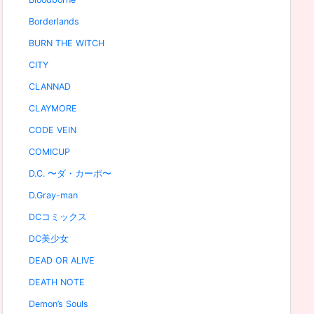
Borderlands
BURN THE WITCH
CITY
CLANNAD
CLAYMORE
CODE VEIN
COMICUP
D.C. 〜ダ・カーポ〜
D.Gray-man
DCコミックス
DC美少女
DEAD OR ALIVE
DEATH NOTE
Demon’s Souls