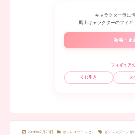
キャラクター毎に
既出キャラクターのフィギ
新着・更
フィギュア
くじ引き
ス



2026年7月23日
ゼンレスゾーンゼロ
ゼンレスゾーンゼ