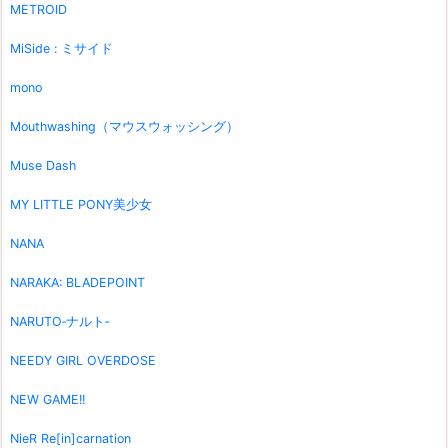
METROID
MiSide : ミサイド
mono
Mouthwashing（マウスウォッシング）
Muse Dash
MY LITTLE PONY美少女
NANA
NARAKA: BLADEPOINT
NARUTO‐ナルト‐
NEEDY GIRL OVERDOSE
NEW GAME!!
NieR Re[in]carnation