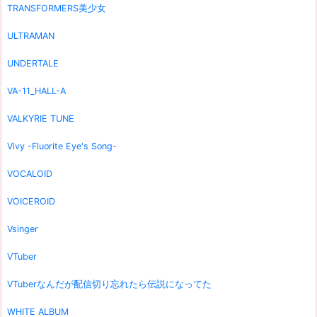
TRANSFORMERS美少女
ULTRAMAN
UNDERTALE
VA-11_HALL-A
VALKYRIE TUNE
Vivy -Fluorite Eye's Song-
VOCALOID
VOICEROID
Vsinger
VTuber
VTuberなんだが配信切り忘れたら伝説になってた
WHITE ALBUM