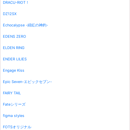
DRACU-RIOT！
DZ12SX
Echocalypse -緋紅の神約-
EDENS ZERO
ELDEN RING
ENDER LILIES
Engage Kiss
Epic Seven-エピックセブン-
FAIRY TAIL
Fateシリーズ
figma styles
FOTSオリジナル