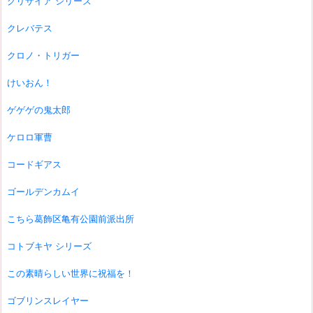
グリザイア シリーズ
クレバテス
クロノ・トリガー
けいおん！
ゲゲゲの鬼太郎
ケロロ軍曹
コードギアス
ゴールデンカムイ
こちら葛飾区亀有公園前派出所
コトブキヤ シリーズ
この素晴らしい世界に祝福を！
ゴブリンスレイヤー