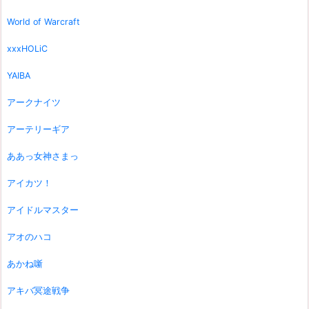
World of Warcraft
xxxHOLiC
YAIBA
アークナイツ
アーテリーギア
ああっ女神さまっ
アイカツ！
アイドルマスター
アオのハコ
あかね噺
アキバ冥途戦争