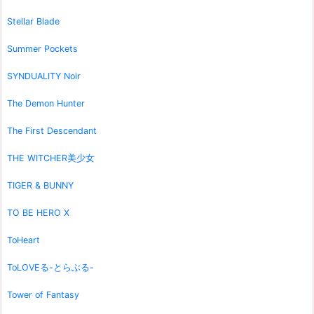
Stellar Blade
Summer Pockets
SYNDUALITY Noir
The Demon Hunter
The First Descendant
THE WITCHER美少女
TIGER & BUNNY
TO BE HERO X
ToHeart
ToLOVEる-とらぶる-
Tower of Fantasy