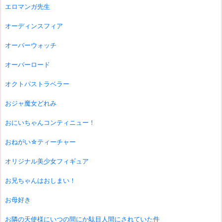
エロマンガ先生
オーディンスフィア
オーバーウォッチ
オーバーロード
オクトパストラベラー
おジャ魔女どれみ
おにいちゃんコンティニュー！
おねがい☆ティーチャー
オリジナル美少女フィギュア
お兄ちゃんはおしまい！
お母好き
お隣の天使様にいつの間にか駄目人間にされていた件