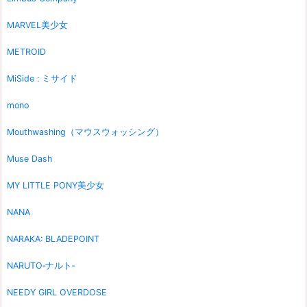
MARVEL美少女
METROID
MiSide : ミサイド
mono
Mouthwashing（マウスウォッシング）
Muse Dash
MY LITTLE PONY美少女
NANA
NARAKA: BLADEPOINT
NARUTO‐ナルト‐
NEEDY GIRL OVERDOSE