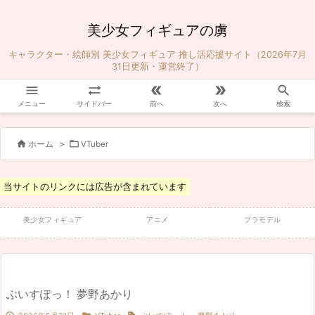
美少女フィギュアの虜
キャラクター・絵師別 美少女フィギュア 推し活応援サイト（2026年7月
31日更新・運営終了）





メニュー
サイドバー
前へ
次へ
検索


ホーム
>
VTuber
当サイトのリンクには広告が含まれています
美少女フィギュア
アニメ
プラモデル
ぶいすぽっ！ 夢野あかり