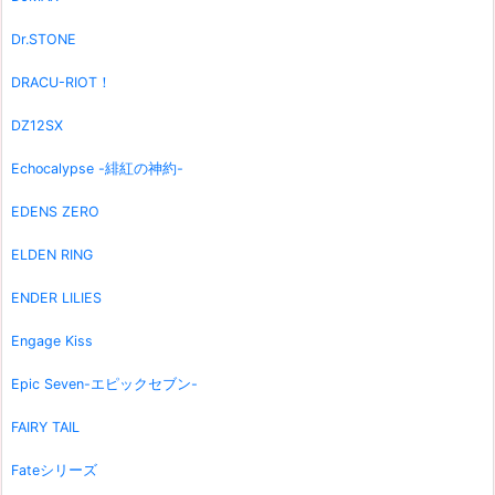
Dr.STONE
DRACU-RIOT！
DZ12SX
Echocalypse -緋紅の神約-
EDENS ZERO
ELDEN RING
ENDER LILIES
Engage Kiss
Epic Seven-エピックセブン-
FAIRY TAIL
Fateシリーズ