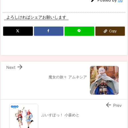

fig
よろしければシェアお願いします
Copy

Next
魔女の旅々 アムネシア

Prev
ぶいすぽっ！ 小森めと