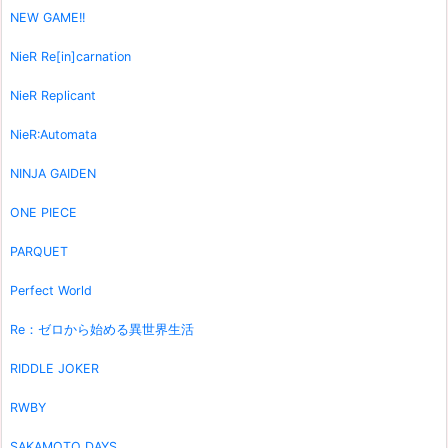
NEW GAME!!
NieR Re[in]carnation
NieR Replicant
NieR:Automata
NINJA GAIDEN
ONE PIECE
PARQUET
Perfect World
Re：ゼロから始める異世界生活
RIDDLE JOKER
RWBY
SAKAMOTO DAYS