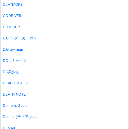
CLAYMORE
CODE VEIN
COMICUP
D.C. 〜ダ・カーポ〜
D.Gray-man
DCコミックス
DC美少女
DEAD OR ALIVE
DEATH NOTE
Demon’s Souls
Diablo（ディアブロ）
DJMAX