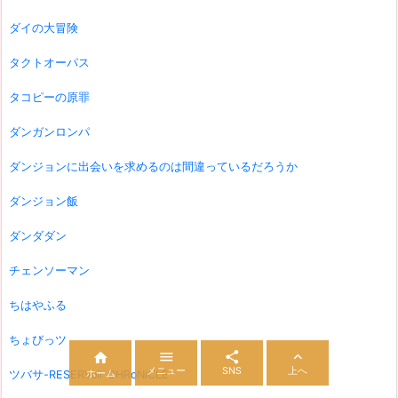
ダイの大冒険
タクトオーパス
タコピーの原罪
ダンガンロンパ
ダンジョンに出会いを求めるのは間違っているだろうか
ダンジョン飯
ダンダダン
チェンソーマン
ちはやふる
ちょびっツ




メニュー
SNS
上へ
ホーム
ツバサ-RESERVoir CHRoNiCLE-