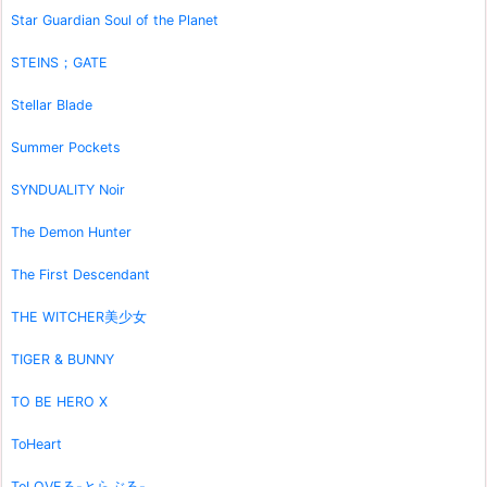
Star Guardian Soul of the Planet
STEINS；GATE
Stellar Blade
Summer Pockets
SYNDUALITY Noir
The Demon Hunter
The First Descendant
THE WITCHER美少女
TIGER & BUNNY
TO BE HERO X
ToHeart
ToLOVEる-とらぶる-