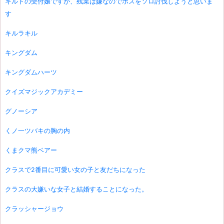
ギルドの受付嬢ですが、残業は嫌なのでボスをソロ討伐しようと思いま
す
キルラキル
キングダム
キングダムハーツ
クイズマジックアカデミー
グノーシア
くノ一ツバキの胸の内
くまクマ熊ベアー
クラスで2番目に可愛い女の子と友だちになった
クラスの大嫌いな女子と結婚することになった。
クラッシャージョウ