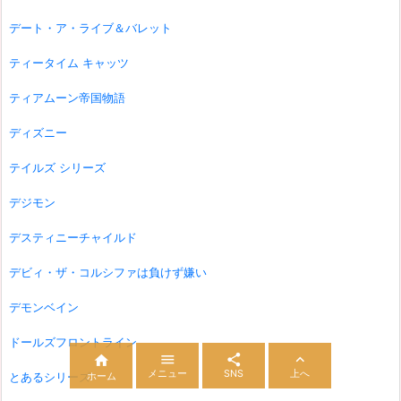
デート・ア・ライブ＆バレット
ティータイム キャッツ
ティアムーン帝国物語
ディズニー
テイルズ シリーズ
デジモン
デスティニーチャイルド
デビィ・ザ・コルシファは負けず嫌い
デモンベイン
ドールズフロントライン




メニュー
SNS
上へ
ホーム
とあるシリーズ