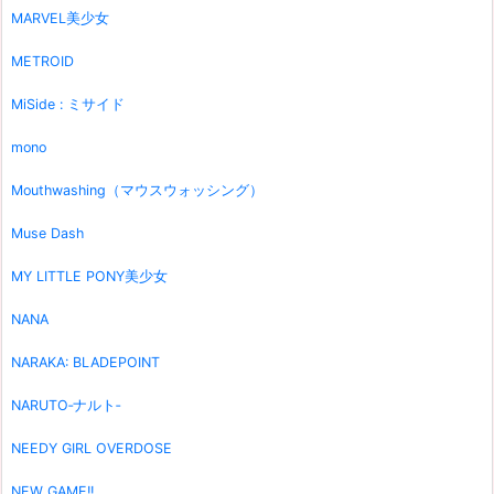
MARVEL美少女
METROID
MiSide : ミサイド
mono
Mouthwashing（マウスウォッシング）
Muse Dash
MY LITTLE PONY美少女
NANA
NARAKA: BLADEPOINT
NARUTO‐ナルト‐
NEEDY GIRL OVERDOSE
NEW GAME!!