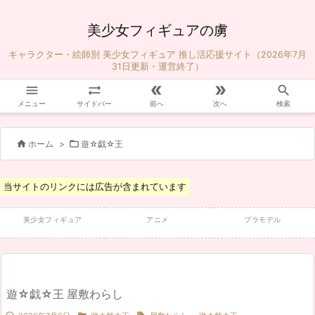
美少女フィギュアの虜
キャラクター・絵師別 美少女フィギュア 推し活応援サイト（2026年7月
31日更新・運営終了）





メニュー
サイドバー
前へ
次へ
検索


ホーム
>
遊☆戯☆王
当サイトのリンクには広告が含まれています
美少女フィギュア
アニメ
プラモデル
遊☆戯☆王 屋敷わらし