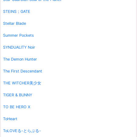
STEINS；GATE
Stellar Blade
Summer Pockets
SYNDUALITY Noir
The Demon Hunter
The First Descendant
THE WITCHER美少女
TIGER & BUNNY
TO BE HERO X
ToHeart
ToLOVEる-とらぶる-