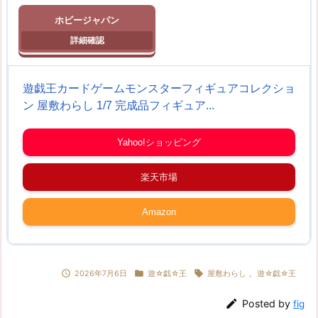
ホビージャパン
遊戯王カードゲームモンスターフィギュアコレクショ
ン 屋敷わらし 1/7 完成品フィギュア...
Yahoo!ショッピング
楽天市場
Amazon



2026年7月6日
遊☆戯☆王
屋敷わらし
,
遊☆戯☆王

Posted by
fig