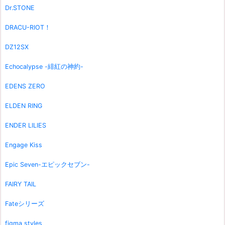
Dr.STONE
DRACU-RIOT！
DZ12SX
Echocalypse -緋紅の神約-
EDENS ZERO
ELDEN RING
ENDER LILIES
Engage Kiss
Epic Seven-エピックセブン-
FAIRY TAIL
Fateシリーズ
figma styles