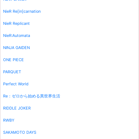
NieR Re[in]carnation
NieR Replicant
NieR:Automata
NINJA GAIDEN
ONE PIECE
PARQUET
Perfect World
Re：ゼロから始める異世界生活
RIDDLE JOKER
RWBY
SAKAMOTO DAYS