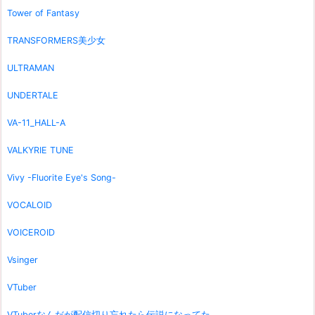
Tower of Fantasy
TRANSFORMERS美少女
ULTRAMAN
UNDERTALE
VA-11_HALL-A
VALKYRIE TUNE
Vivy -Fluorite Eye's Song-
VOCALOID
VOICEROID
Vsinger
VTuber
VTuberなんだが配信切り忘れたら伝説になってた