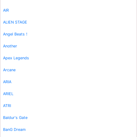
AIR
ALIEN STAGE
Angel Beats！
Another
Apex Legends
Arcane
ARIA
ARIEL
ATRI
Baldur's Gate
BanG Dream