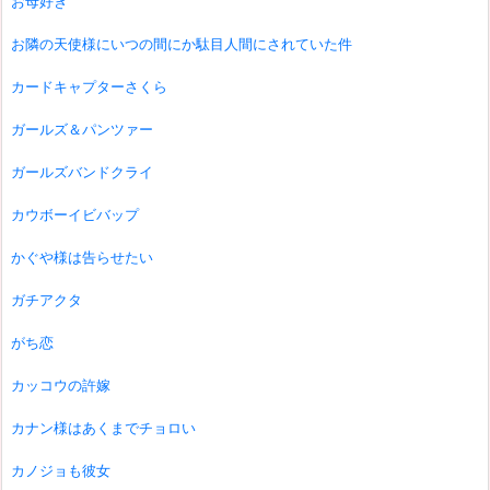
お母好き
お隣の天使様にいつの間にか駄目人間にされていた件
カードキャプターさくら
ガールズ＆パンツァー
ガールズバンドクライ
カウボーイビバップ
かぐや様は告らせたい
ガチアクタ
がち恋
カッコウの許嫁
カナン様はあくまでチョロい
カノジョも彼女