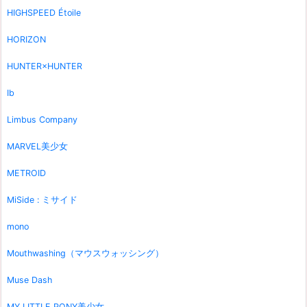
HIGHSPEED Étoile
HORIZON
HUNTER×HUNTER
Ib
Limbus Company
MARVEL美少女
METROID
MiSide : ミサイド
mono
Mouthwashing（マウスウォッシング）
Muse Dash
MY LITTLE PONY美少女