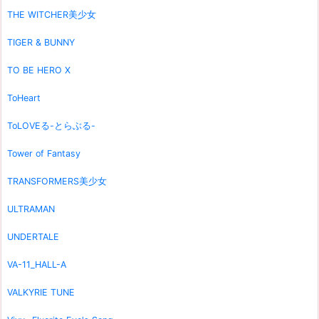
THE WITCHER美少女
TIGER & BUNNY
TO BE HERO X
ToHeart
ToLOVEる-とらぶる-
Tower of Fantasy
TRANSFORMERS美少女
ULTRAMAN
UNDERTALE
VA-11_HALL-A
VALKYRIE TUNE