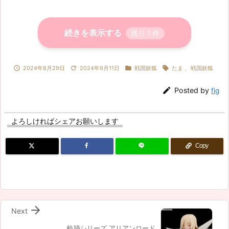
続きを表示する
残り
1
件




2024年8月29日
2024年9月11日
戦国妖狐
たま
,
戦国妖狐

Posted by
fig
よろしければシェアお願いします
Copy

Next
軌跡シリーズ アリアンロード