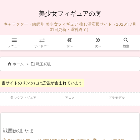
美少女フィギュアの虜
キャラクター・絵師別 美少女フィギュア 推し活応援サイト（2026年7月
31日更新・運営終了）





メニュー
サイドバー
前へ
次へ
検索


ホーム
>
戦国妖狐
当サイトのリンクには広告が含まれています
美少女フィギュア
アニメ
プラモデル
戦国妖狐 たま