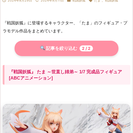




2024年8月29日
2024年9月11日
戦国妖狐
たま
,
戦国妖狐
『戦国妖狐』に登場するキャラクター、「たま」のフィギュア・プ
ラモデル作品をまとめています。
記事を絞り込む
2
/ 2
『戦国妖狐』 たま ～世直し姉弟～ 1/7 完成品フィギュア
[ABCアニメーション]