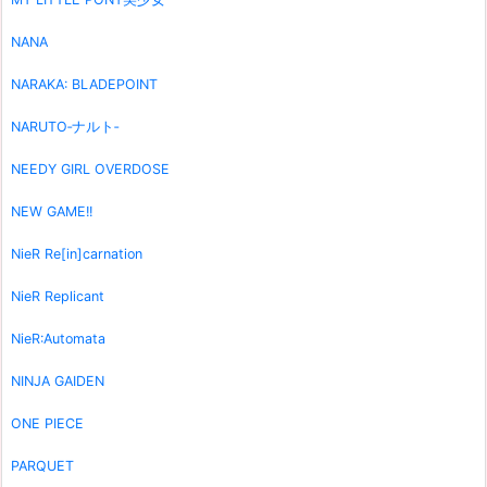
NANA
NARAKA: BLADEPOINT
NARUTO‐ナルト‐
NEEDY GIRL OVERDOSE
NEW GAME!!
NieR Re[in]carnation
NieR Replicant
NieR:Automata
NINJA GAIDEN
ONE PIECE
PARQUET