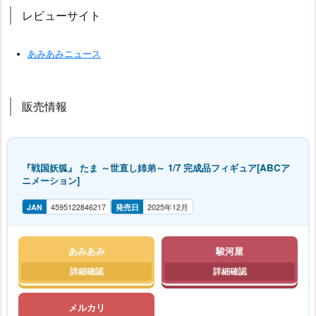
レビューサイト
あみあみニュース
販売情報
『戦国妖狐』 たま ～世直し姉弟～ 1/7 完成品フィギュア[ABCア
ニメーション]
JAN
4595122846217
発売日
2025年12月
あみあみ
駿河屋
メルカリ