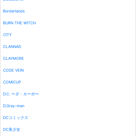
Borderlands
BURN THE WITCH
CITY
CLANNAD
CLAYMORE
CODE VEIN
COMICUP
D.C. 〜ダ・カーポ〜
D.Gray-man
DCコミックス
DC美少女