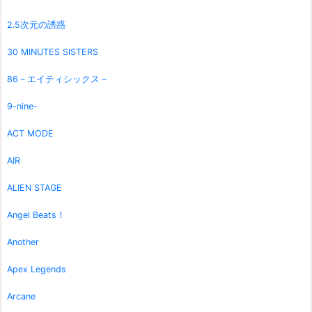
2.5次元の誘惑
30 MINUTES SISTERS
86－エイティシックス－
9-nine-
ACT MODE
AIR
ALIEN STAGE
Angel Beats！
Another
Apex Legends
Arcane