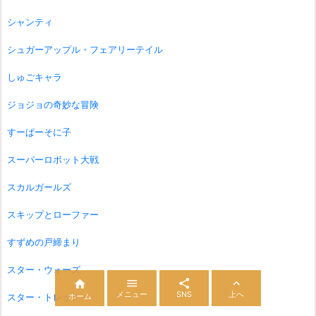
シャンティ
シュガーアップル・フェアリーテイル
しゅごキャラ
ジョジョの奇妙な冒険
すーぱーそに子
スーパーロボット大戦
スカルガールズ
スキップとローファー
すずめの戸締まり
スター・ウォーズ




メニュー
SNS
上へ
スター・トレック
ホーム