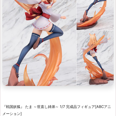
『戦国妖狐』 たま ～世直し姉弟～ 1/7 完成品フィギュア[ABCアニ
メーション]