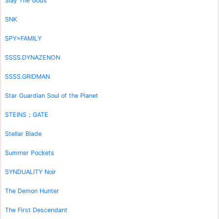
Slay The Gods
SNK
SPY×FAMILY
SSSS.DYNAZENON
SSSS.GRIDMAN
Star Guardian Soul of the Planet
STEINS；GATE
Stellar Blade
Summer Pockets
SYNDUALITY Noir
The Demon Hunter
The First Descendant