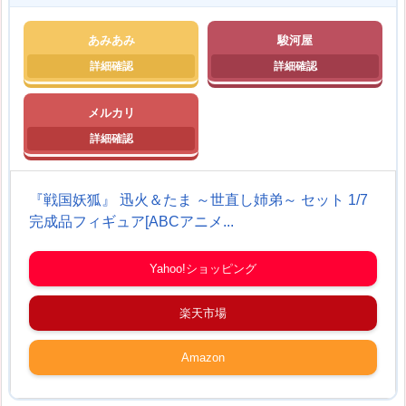
あみあみ
駿河屋
メルカリ
『戦国妖狐』 迅火＆たま ～世直し姉弟～ セット 1/7
完成品フィギュア[ABCアニメ...
Yahoo!ショッピング
楽天市場
Amazon