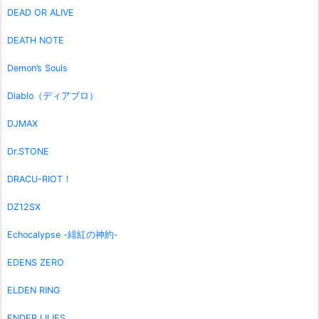
DEAD OR ALIVE
DEATH NOTE
Demon’s Souls
Diablo（ディアブロ）
DJMAX
Dr.STONE
DRACU-RIOT！
DZ12SX
Echocalypse -緋紅の神約-
EDENS ZERO
ELDEN RING
ENDER LILIES