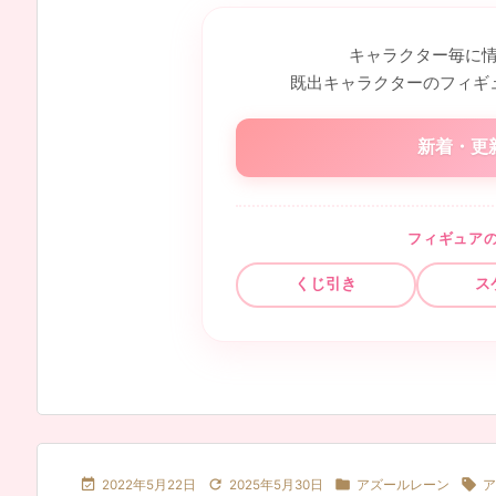
キャラクター毎に
既出キャラクターのフィギ
新着・更
フィギュア
くじ引き
ス




2022年5月22日
2025年5月30日
アズールレーン
ア