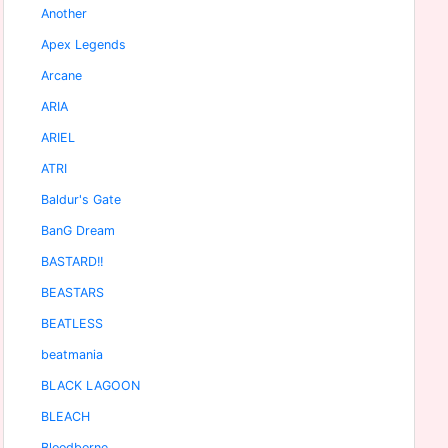
Another
Apex Legends
Arcane
ARIA
ARIEL
ATRI
Baldur's Gate
BanG Dream
BASTARD!!
BEASTARS
BEATLESS
beatmania
BLACK LAGOON
BLEACH
Bloodborne