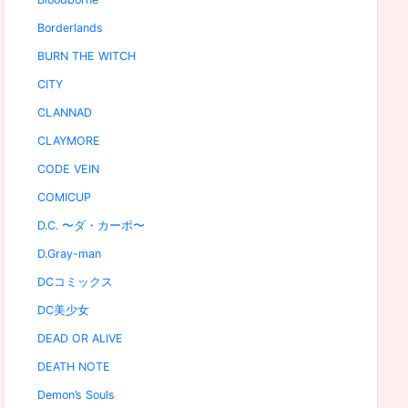
Borderlands
BURN THE WITCH
CITY
CLANNAD
CLAYMORE
CODE VEIN
COMICUP
D.C. 〜ダ・カーポ〜
D.Gray-man
DCコミックス
DC美少女
DEAD OR ALIVE
DEATH NOTE
Demon’s Souls