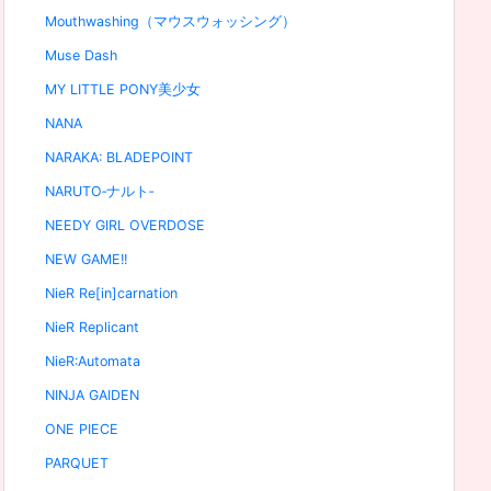
Mouthwashing（マウスウォッシング）
Muse Dash
MY LITTLE PONY美少女
NANA
NARAKA: BLADEPOINT
NARUTO‐ナルト‐
NEEDY GIRL OVERDOSE
NEW GAME!!
NieR Re[in]carnation
NieR Replicant
NieR:Automata
NINJA GAIDEN
ONE PIECE
PARQUET