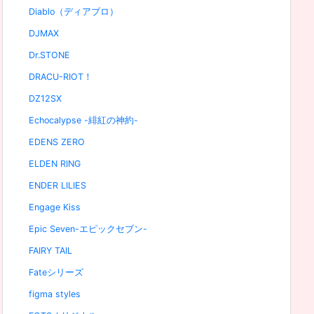
Diablo（ディアブロ）
DJMAX
Dr.STONE
DRACU-RIOT！
DZ12SX
Echocalypse -緋紅の神約-
EDENS ZERO
ELDEN RING
ENDER LILIES
Engage Kiss
Epic Seven-エピックセブン-
FAIRY TAIL
Fateシリーズ
figma styles