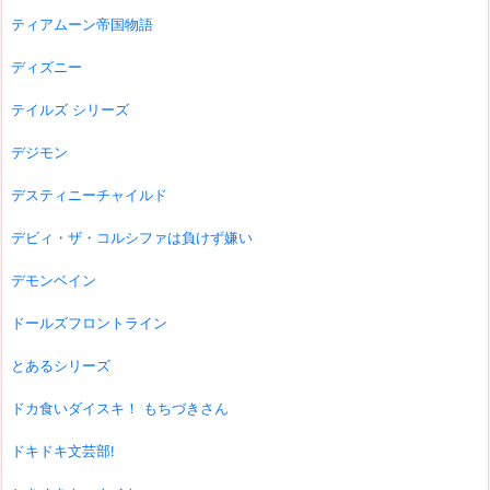
ティアムーン帝国物語
ディズニー
テイルズ シリーズ
デジモン
デスティニーチャイルド
デビィ・ザ・コルシファは負けず嫌い
デモンベイン
ドールズフロントライン
とあるシリーズ
ドカ食いダイスキ！ もちづきさん
ドキドキ文芸部!