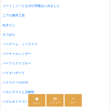
ニートくノ一となぜか同棲はじめました
ニアの煉丹工房
ぬきたし
ネコぱら
ノーゲーム・ノーライフ
バーチャルシンガー
パーフェクトブルー
バイオハザード
ハイスクールD×D
バカとテストと召喚獣



パズル＆ドラゴンズ
メニュー
上へ
ホーム