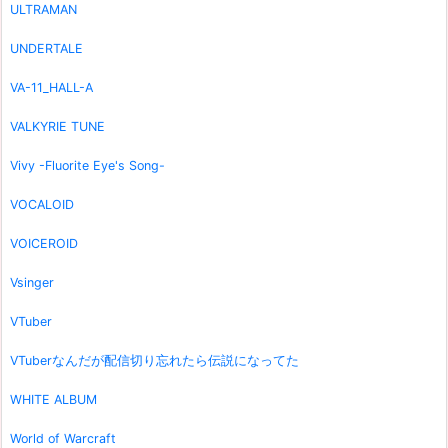
ULTRAMAN
UNDERTALE
VA-11_HALL-A
VALKYRIE TUNE
Vivy -Fluorite Eye's Song-
VOCALOID
VOICEROID
Vsinger
VTuber
VTuberなんだが配信切り忘れたら伝説になってた
WHITE ALBUM
World of Warcraft