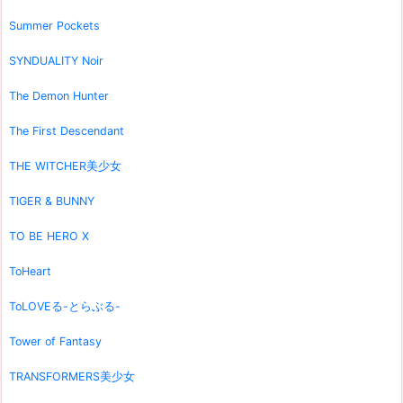
Summer Pockets
SYNDUALITY Noir
The Demon Hunter
The First Descendant
THE WITCHER美少女
TIGER & BUNNY
TO BE HERO X
ToHeart
ToLOVEる-とらぶる-
Tower of Fantasy
TRANSFORMERS美少女