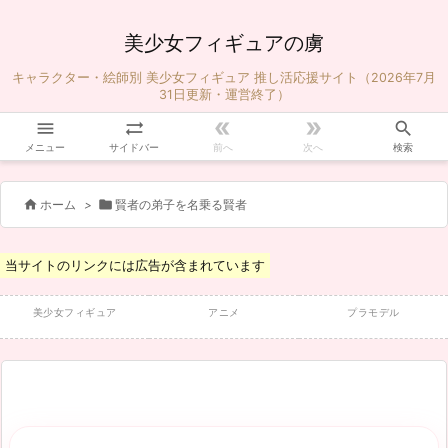
美少女フィギュアの虜
キャラクター・絵師別 美少女フィギュア 推し活応援サイト（2026年7月
31日更新・運営終了）





メニュー
サイドバー
前へ
次へ
検索


ホーム
>
賢者の弟子を名乗る賢者
当サイトのリンクには広告が含まれています
美少女フィギュア
アニメ
プラモデル