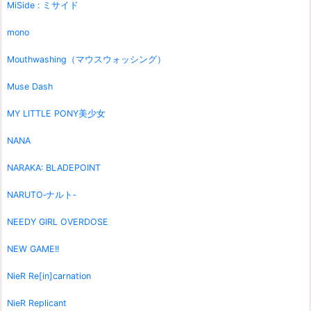
MiSide : ミサイド
mono
Mouthwashing（マウスウォッシング）
Muse Dash
MY LITTLE PONY美少女
NANA
NARAKA: BLADEPOINT
NARUTO‐ナルト‐
NEEDY GIRL OVERDOSE
NEW GAME!!
NieR Re[in]carnation
NieR Replicant