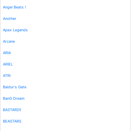
Angel Beats！
Another
Apex Legends
Arcane
ARIA
ARIEL
ATRI
Baldur's Gate
BanG Dream
BASTARD!!
BEASTARS