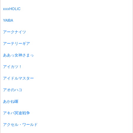
xxxHOLiC
YAIBA
アークナイツ
アーテリーギア
ああっ女神さまっ
アイカツ！
アイドルマスター
アオのハコ
あかね噺
アキバ冥途戦争
アクセル・ワールド