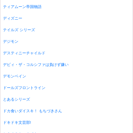
ティアムーン帝国物語
ディズニー
テイルズ シリーズ
デジモン
デスティニーチャイルド
デビィ・ザ・コルシファは負けず嫌い
デモンベイン
ドールズフロントライン
とあるシリーズ
ドカ食いダイスキ！ もちづきさん
ドキドキ文芸部!