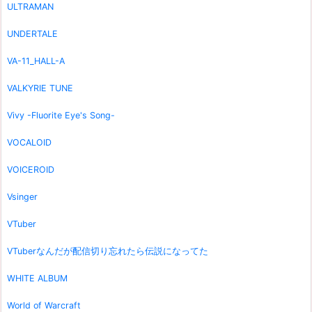
ULTRAMAN
UNDERTALE
VA-11_HALL-A
VALKYRIE TUNE
Vivy -Fluorite Eye's Song-
VOCALOID
VOICEROID
Vsinger
VTuber
VTuberなんだが配信切り忘れたら伝説になってた
WHITE ALBUM
World of Warcraft