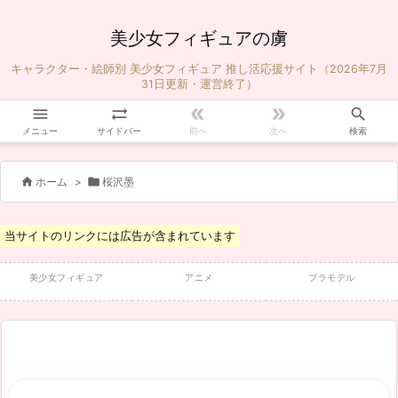
美少女フィギュアの虜
キャラクター・絵師別 美少女フィギュア 推し活応援サイト（2026年7月
31日更新・運営終了）





メニュー
サイドバー
前へ
次へ
検索


ホーム
>
桜沢墨
当サイトのリンクには広告が含まれています
美少女フィギュア
アニメ
プラモデル