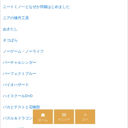
ニートくノ一となぜか同棲はじめました
ニアの煉丹工房
ぬきたし
ネコぱら
ノーゲーム・ノーライフ
バーチャルシンガー
パーフェクトブルー
バイオハザード
ハイスクールD×D
バカとテストと召喚獣



パズル＆ドラゴンズ
メニュー
上へ
ホーム