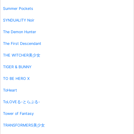
Summer Pockets
SYNDUALITY Noir
The Demon Hunter
The First Descendant
THE WITCHER美少女
TIGER & BUNNY
TO BE HERO X
ToHeart
ToLOVEる-とらぶる-
Tower of Fantasy
TRANSFORMERS美少女