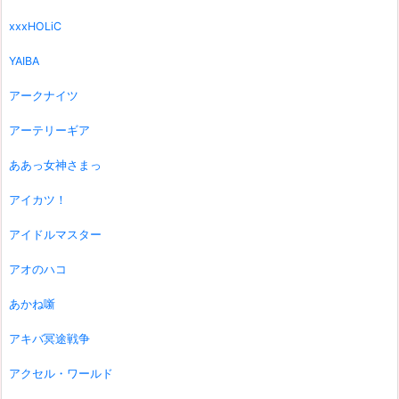
xxxHOLiC
YAIBA
アークナイツ
アーテリーギア
ああっ女神さまっ
アイカツ！
アイドルマスター
アオのハコ
あかね噺
アキバ冥途戦争
アクセル・ワールド