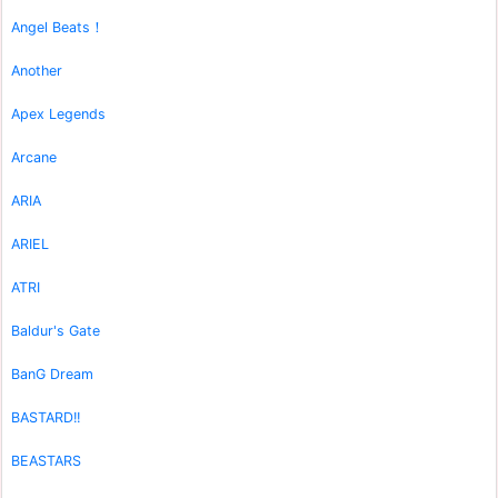
Angel Beats！
Another
Apex Legends
Arcane
ARIA
ARIEL
ATRI
Baldur's Gate
BanG Dream
BASTARD!!
BEASTARS