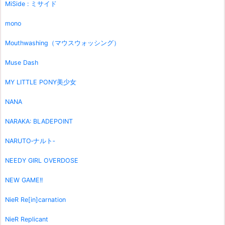
MiSide : ミサイド
mono
Mouthwashing（マウスウォッシング）
Muse Dash
MY LITTLE PONY美少女
NANA
NARAKA: BLADEPOINT
NARUTO‐ナルト‐
NEEDY GIRL OVERDOSE
NEW GAME!!
NieR Re[in]carnation
NieR Replicant