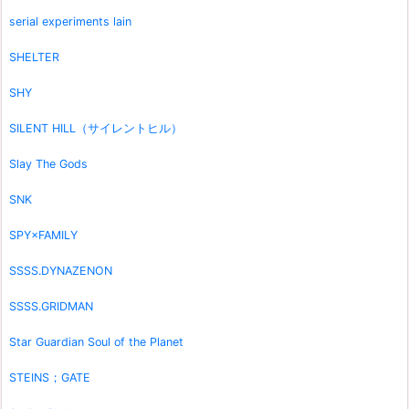
serial experiments lain
SHELTER
SHY
SILENT HILL（サイレントヒル）
Slay The Gods
SNK
SPY×FAMILY
SSSS.DYNAZENON
SSSS.GRIDMAN
Star Guardian Soul of the Planet
STEINS；GATE