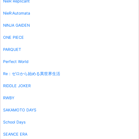
NieR Replicant
NieR:Automata
NINJA GAIDEN
ONE PIECE
PARQUET
Perfect World
Re：ゼロから始める異世界生活
RIDDLE JOKER
RWBY
SAKAMOTO DAYS
School Days
SEANCE ERA