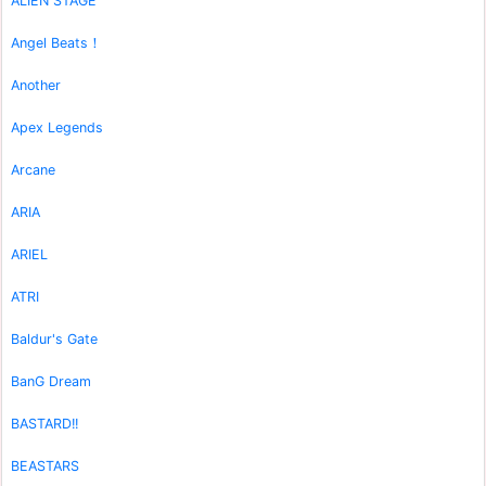
ALIEN STAGE
Angel Beats！
Another
Apex Legends
Arcane
ARIA
ARIEL
ATRI
Baldur's Gate
BanG Dream
BASTARD!!
BEASTARS