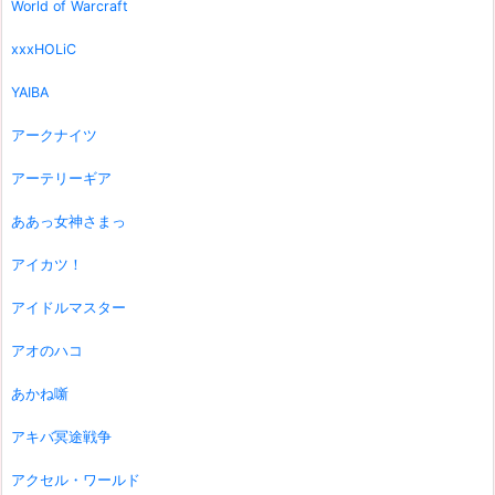
World of Warcraft
xxxHOLiC
YAIBA
アークナイツ
アーテリーギア
ああっ女神さまっ
アイカツ！
アイドルマスター
アオのハコ
あかね噺
アキバ冥途戦争
アクセル・ワールド