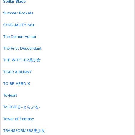
Stellar Blade
Summer Pockets
SYNDUALITY Noir
The Demon Hunter
The First Descendant
THE WITCHER美少女
TIGER & BUNNY
TO BE HERO X
ToHeart
ToLOVEる-とらぶる-
Tower of Fantasy
TRANSFORMERS美少女