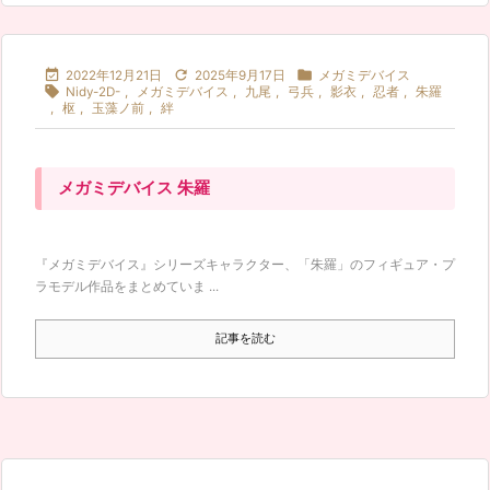



2022年12月21日
2025年9月17日
メガミデバイス

Nidy-2D-
,
メガミデバイス
,
九尾
,
弓兵
,
影衣
,
忍者
,
朱羅
,
枢
,
玉藻ノ前
,
絆
メガミデバイス 朱羅
『メガミデバイス』シリーズキャラクター、「朱羅」のフィギュア・プ
ラモデル作品をまとめていま ...
記事を読む