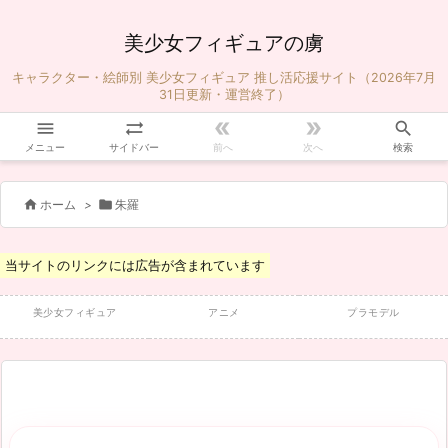
美少女フィギュアの虜
キャラクター・絵師別 美少女フィギュア 推し活応援サイト（2026年7月
31日更新・運営終了）





メニュー
サイドバー
前へ
次へ
検索


ホーム
>
朱羅
当サイトのリンクには広告が含まれています
美少女フィギュア
アニメ
プラモデル