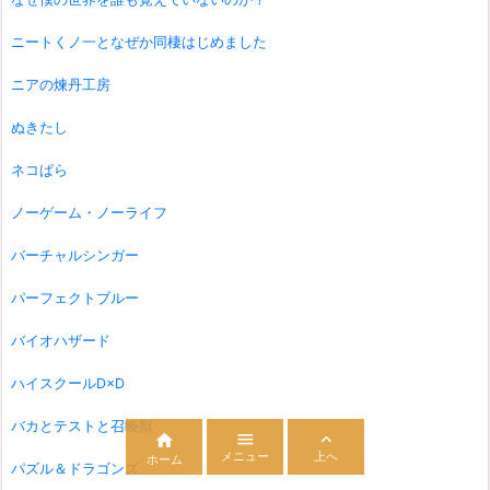
ニートくノ一となぜか同棲はじめました
ニアの煉丹工房
ぬきたし
ネコぱら
ノーゲーム・ノーライフ
バーチャルシンガー
パーフェクトブルー
バイオハザード
ハイスクールD×D
バカとテストと召喚獣



メニュー
上へ
ホーム
パズル＆ドラゴンズ