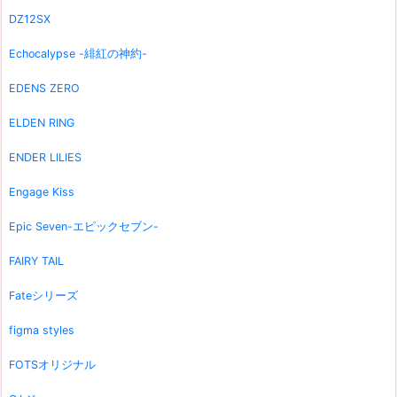
DZ12SX
Echocalypse -緋紅の神約-
EDENS ZERO
ELDEN RING
ENDER LILIES
Engage Kiss
Epic Seven-エピックセブン-
FAIRY TAIL
Fateシリーズ
figma styles
FOTSオリジナル