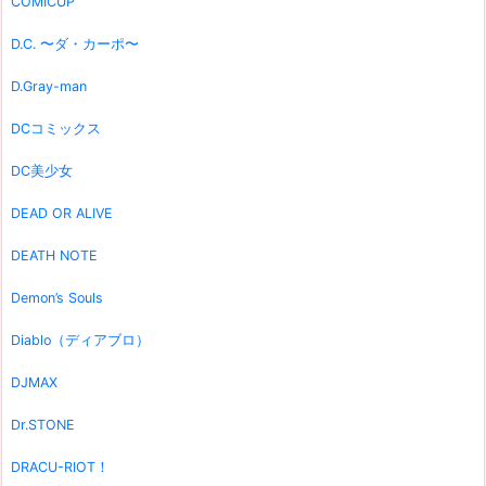
COMICUP
D.C. 〜ダ・カーポ〜
D.Gray-man
DCコミックス
DC美少女
DEAD OR ALIVE
DEATH NOTE
Demon’s Souls
Diablo（ディアブロ）
DJMAX
Dr.STONE
DRACU-RIOT！