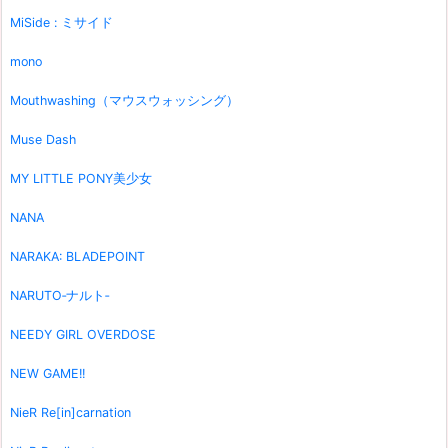
MiSide : ミサイド
mono
Mouthwashing（マウスウォッシング）
Muse Dash
MY LITTLE PONY美少女
NANA
NARAKA: BLADEPOINT
NARUTO‐ナルト‐
NEEDY GIRL OVERDOSE
NEW GAME!!
NieR Re[in]carnation