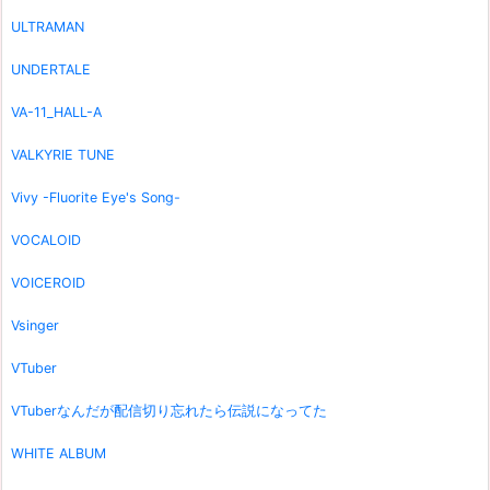
ULTRAMAN
UNDERTALE
VA-11_HALL-A
VALKYRIE TUNE
Vivy -Fluorite Eye's Song-
VOCALOID
VOICEROID
Vsinger
VTuber
VTuberなんだが配信切り忘れたら伝説になってた
WHITE ALBUM