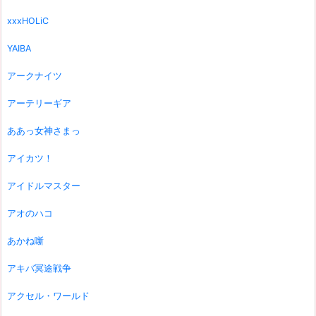
xxxHOLiC
YAIBA
アークナイツ
アーテリーギア
ああっ女神さまっ
アイカツ！
アイドルマスター
アオのハコ
あかね噺
アキバ冥途戦争
アクセル・ワールド