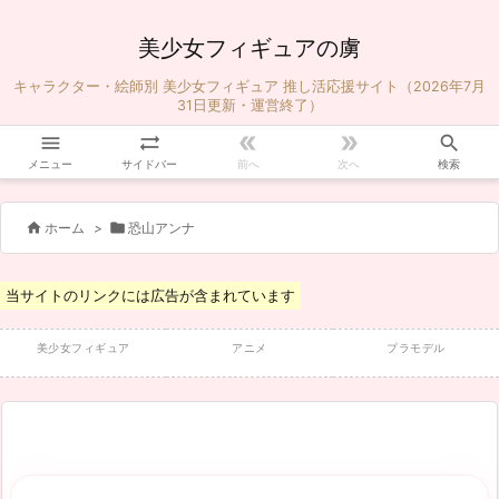
美少女フィギュアの虜
キャラクター・絵師別 美少女フィギュア 推し活応援サイト（2026年7月
31日更新・運営終了）





メニュー
サイドバー
前へ
次へ
検索


ホーム
>
恐山アンナ
当サイトのリンクには広告が含まれています
美少女フィギュア
アニメ
プラモデル