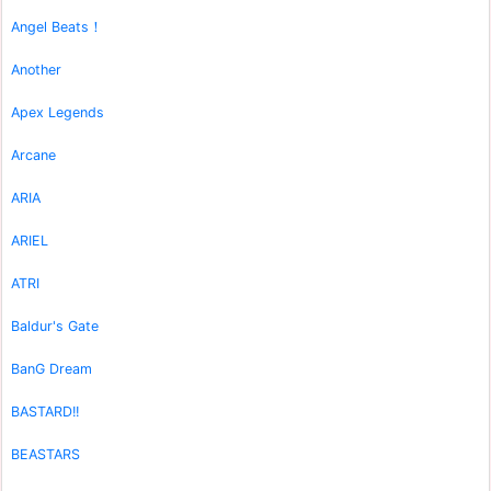
Angel Beats！
Another
Apex Legends
Arcane
ARIA
ARIEL
ATRI
Baldur's Gate
BanG Dream
BASTARD!!
BEASTARS