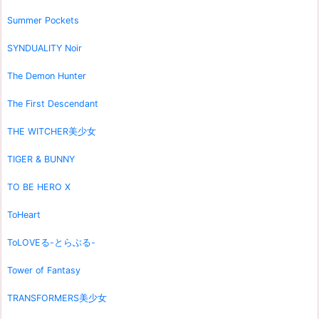
Summer Pockets
SYNDUALITY Noir
The Demon Hunter
The First Descendant
THE WITCHER美少女
TIGER & BUNNY
TO BE HERO X
ToHeart
ToLOVEる-とらぶる-
Tower of Fantasy
TRANSFORMERS美少女