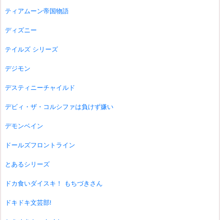
ティアムーン帝国物語
ディズニー
テイルズ シリーズ
デジモン
デスティニーチャイルド
デビィ・ザ・コルシファは負けず嫌い
デモンベイン
ドールズフロントライン
とあるシリーズ
ドカ食いダイスキ！ もちづきさん
ドキドキ文芸部!