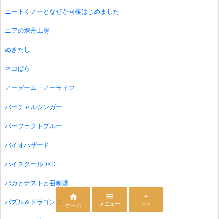
ニートくノ一となぜか同棲はじめました
ニアの煉丹工房
ぬきたし
ネコぱら
ノーゲーム・ノーライフ
バーチャルシンガー
パーフェクトブルー
バイオハザード
ハイスクールD×D
バカとテストと召喚獣



パズル＆ドラゴンズ
メニュー
上へ
ホーム