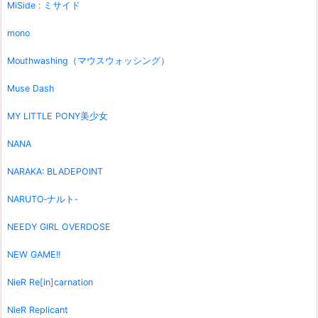
MiSide : ミサイド
mono
Mouthwashing（マウスウォッシング）
Muse Dash
MY LITTLE PONY美少女
NANA
NARAKA: BLADEPOINT
NARUTO‐ナルト‐
NEEDY GIRL OVERDOSE
NEW GAME!!
NieR Re[in]carnation
NieR Replicant