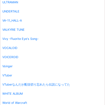
ULTRAMAN
UNDERTALE
VA-11_HALL-A
VALKYRIE TUNE
Vivy -Fluorite Eye's Song-
VOCALOID
VOICEROID
Vsinger
VTuber
VTuberなんだが配信切り忘れたら伝説になってた
WHITE ALBUM
World of Warcraft