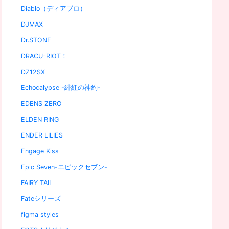
Diablo（ディアブロ）
DJMAX
Dr.STONE
DRACU-RIOT！
DZ12SX
Echocalypse -緋紅の神約-
EDENS ZERO
ELDEN RING
ENDER LILIES
Engage Kiss
Epic Seven-エピックセブン-
FAIRY TAIL
Fateシリーズ
figma styles