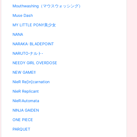
Mouthwashing（マウスウォッシング）
Muse Dash
MY LITTLE PONY美少女
NANA
NARAKA: BLADEPOINT
NARUTO‐ナルト‐
NEEDY GIRL OVERDOSE
NEW GAME!!
NieR Re[in]carnation
NieR Replicant
NieR:Automata
NINJA GAIDEN
ONE PIECE
PARQUET