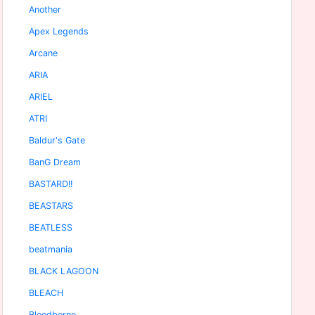
Another
Apex Legends
Arcane
ARIA
ARIEL
ATRI
Baldur's Gate
BanG Dream
BASTARD!!
BEASTARS
BEATLESS
beatmania
BLACK LAGOON
BLEACH
Bloodborne