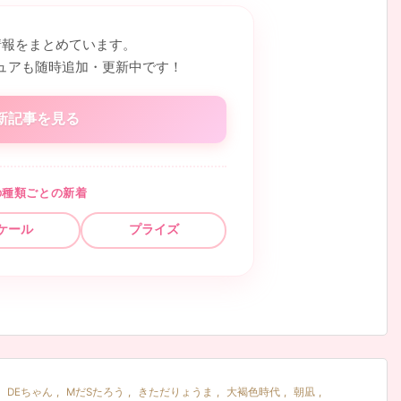
情報をまとめています。
ュアも随時追加・更新中です！
新記事を見る
の種類ごとの新着
ケール
プライズ
DEちゃん
,
MだSたろう
,
きただりょうま
,
大褐色時代
,
朝凪
,