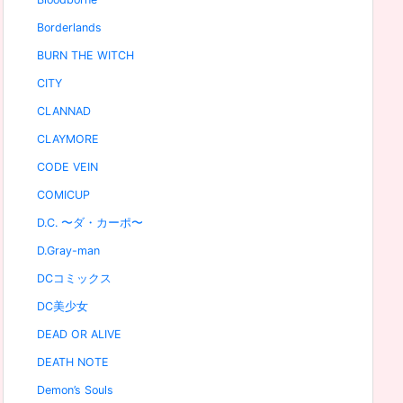
Borderlands
BURN THE WITCH
CITY
CLANNAD
CLAYMORE
CODE VEIN
COMICUP
D.C. 〜ダ・カーポ〜
D.Gray-man
DCコミックス
DC美少女
DEAD OR ALIVE
DEATH NOTE
Demon’s Souls