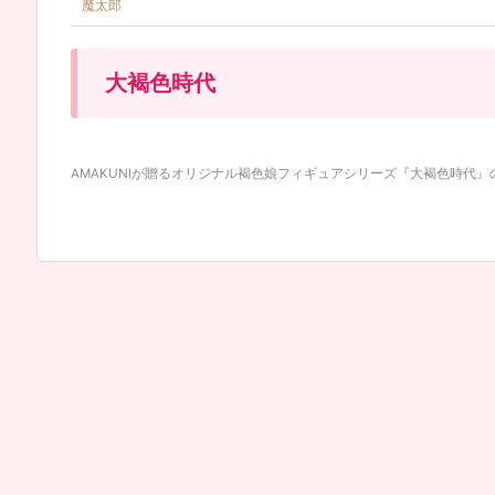
魔太郎
大褐色時代
AMAKUNIが贈るオリジナル褐色娘フィギュアシリーズ『大褐色時代』の