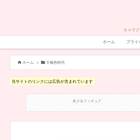
キャラク
ホーム
プライ


ホーム
>
大褐色時代
当サイトのリンクには広告が含まれています
美少女フィギュア