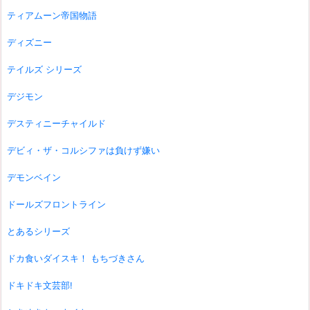
ティアムーン帝国物語
ディズニー
テイルズ シリーズ
デジモン
デスティニーチャイルド
デビィ・ザ・コルシファは負けず嫌い
デモンベイン
ドールズフロントライン
とあるシリーズ
ドカ食いダイスキ！ もちづきさん
ドキドキ文芸部!