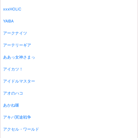
xxxHOLiC
YAIBA
アークナイツ
アーテリーギア
ああっ女神さまっ
アイカツ！
アイドルマスター
アオのハコ
あかね噺
アキバ冥途戦争
アクセル・ワールド