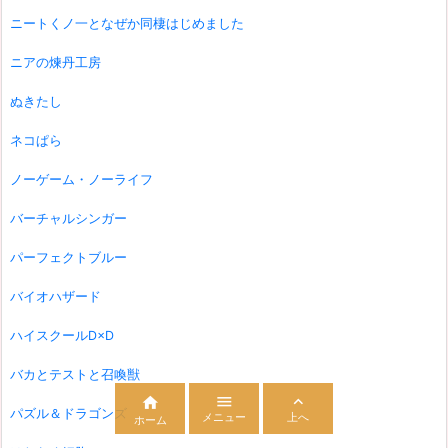
ニートくノ一となぜか同棲はじめました
ニアの煉丹工房
ぬきたし
ネコぱら
ノーゲーム・ノーライフ
バーチャルシンガー
パーフェクトブルー
バイオハザード
ハイスクールD×D
バカとテストと召喚獣



パズル＆ドラゴンズ
メニュー
上へ
ホーム