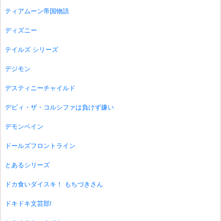
ティアムーン帝国物語
ディズニー
テイルズ シリーズ
デジモン
デスティニーチャイルド
デビィ・ザ・コルシファは負けず嫌い
デモンベイン
ドールズフロントライン
とあるシリーズ
ドカ食いダイスキ！ もちづきさん
ドキドキ文芸部!