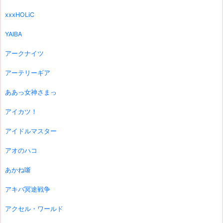
xxxHOLiC
YAIBA
アークナイツ
アーテリーギア
ああっ女神さまっ
アイカツ！
アイドルマスター
アオのハコ
あかね噺
アキバ冥途戦争
アクセル・ワールド