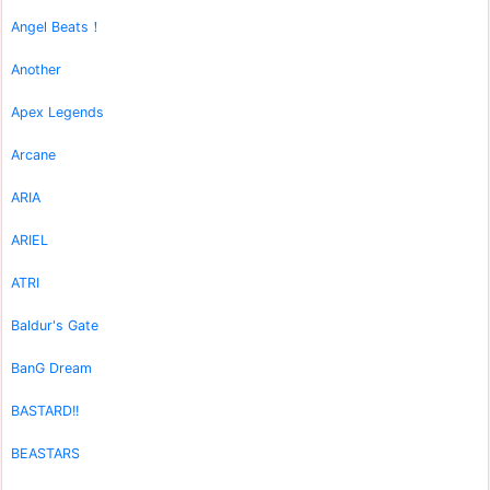
Angel Beats！
Another
Apex Legends
Arcane
ARIA
ARIEL
ATRI
Baldur's Gate
BanG Dream
BASTARD!!
BEASTARS