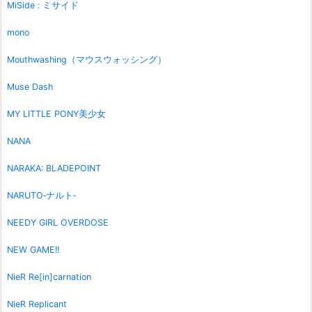
MiSide : ミサイド
mono
Mouthwashing（マウスウォッシング）
Muse Dash
MY LITTLE PONY美少女
NANA
NARAKA: BLADEPOINT
NARUTO‐ナルト‐
NEEDY GIRL OVERDOSE
NEW GAME!!
NieR Re[in]carnation
NieR Replicant