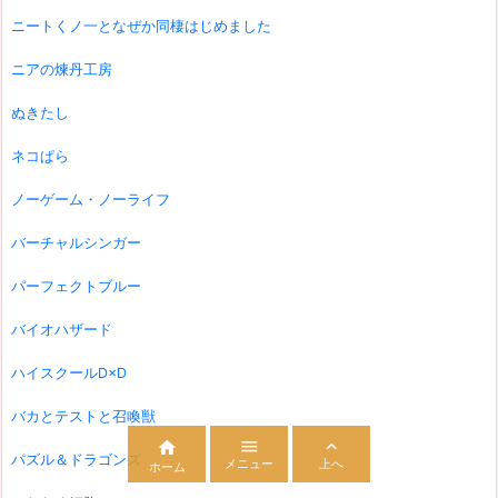
ニートくノ一となぜか同棲はじめました
ニアの煉丹工房
ぬきたし
ネコぱら
ノーゲーム・ノーライフ
バーチャルシンガー
パーフェクトブルー
バイオハザード
ハイスクールD×D
バカとテストと召喚獣



パズル＆ドラゴンズ
メニュー
上へ
ホーム