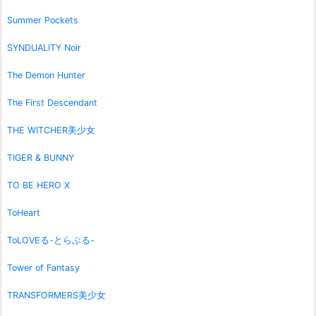
Summer Pockets
SYNDUALITY Noir
The Demon Hunter
The First Descendant
THE WITCHER美少女
TIGER & BUNNY
TO BE HERO X
ToHeart
ToLOVEる-とらぶる-
Tower of Fantasy
TRANSFORMERS美少女