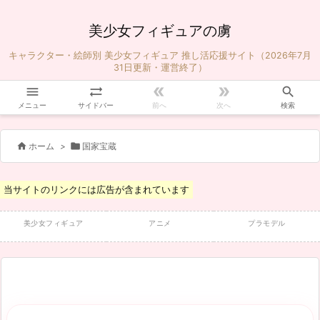
美少女フィギュアの虜
キャラクター・絵師別 美少女フィギュア 推し活応援サイト（2026年7月
31日更新・運営終了）





メニュー
サイドバー
前へ
次へ
検索


ホーム
>
国家宝蔵
当サイトのリンクには広告が含まれています
美少女フィギュア
アニメ
プラモデル