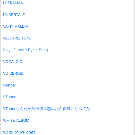
ULTRAMAN
UNDERTALE
VA-11_HALL-A
VALKYRIE TUNE
Vivy -Fluorite Eye's Song-
VOCALOID
VOICEROID
Vsinger
VTuber
VTuberなんだが配信切り忘れたら伝説になってた
WHITE ALBUM
World of Warcraft