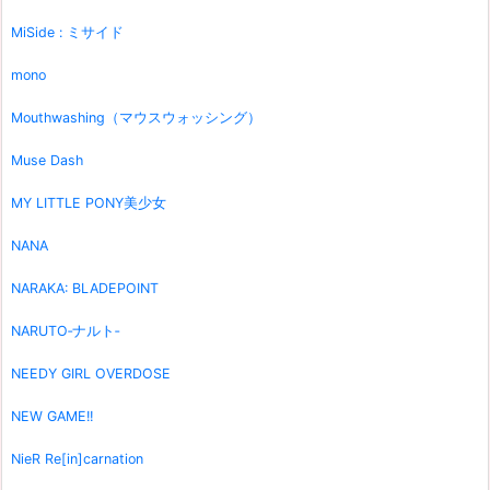
MiSide : ミサイド
mono
Mouthwashing（マウスウォッシング）
Muse Dash
MY LITTLE PONY美少女
NANA
NARAKA: BLADEPOINT
NARUTO‐ナルト‐
NEEDY GIRL OVERDOSE
NEW GAME!!
NieR Re[in]carnation