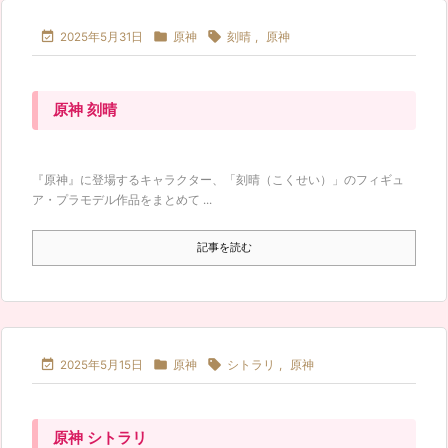



2025年5月31日
原神
刻晴
,
原神
原神 刻晴
『原神』に登場するキャラクター、「刻晴（こくせい）」のフィギュ
ア・プラモデル作品をまとめて ...
記事を読む



2025年5月15日
原神
シトラリ
,
原神
原神 シトラリ