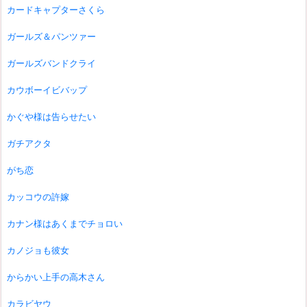
カードキャプターさくら
ガールズ＆パンツァー
ガールズバンドクライ
カウボーイビバップ
かぐや様は告らせたい
ガチアクタ
がち恋
カッコウの許嫁
カナン様はあくまでチョロい
カノジョも彼女
からかい上手の高木さん
カラビヤウ