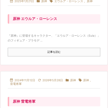



2025年1月21日
原神
エウルア・ローレンス
,
原神
原神 エウルア・ローレンス
『原神』に登場するキャラクター、「エウルア・ローレンス（Eula）」
のフィギュア・プラモデ ...
記事を読む




2024年11月12日
2026年5月28日
原神
原神
,
雷電将軍
原神 雷電将軍