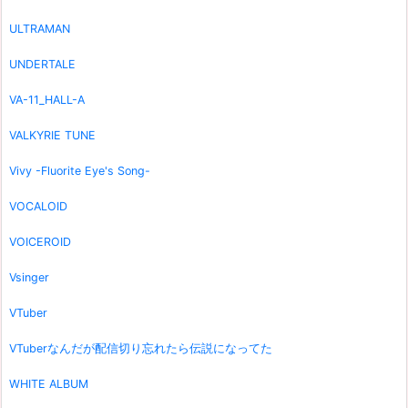
ULTRAMAN
UNDERTALE
VA-11_HALL-A
VALKYRIE TUNE
Vivy -Fluorite Eye's Song-
VOCALOID
VOICEROID
Vsinger
VTuber
VTuberなんだが配信切り忘れたら伝説になってた
WHITE ALBUM