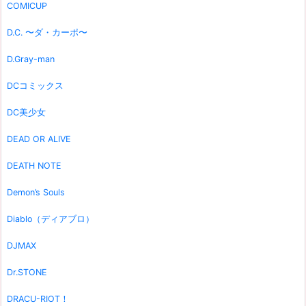
COMICUP
D.C. 〜ダ・カーポ〜
D.Gray-man
DCコミックス
DC美少女
DEAD OR ALIVE
DEATH NOTE
Demon’s Souls
Diablo（ディアブロ）
DJMAX
Dr.STONE
DRACU-RIOT！