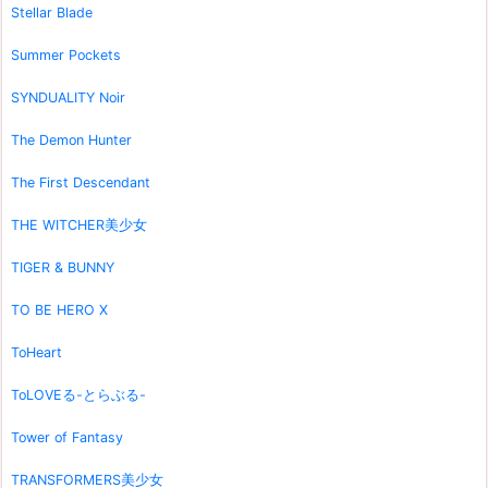
Stellar Blade
Summer Pockets
SYNDUALITY Noir
The Demon Hunter
The First Descendant
THE WITCHER美少女
TIGER & BUNNY
TO BE HERO X
ToHeart
ToLOVEる-とらぶる-
Tower of Fantasy
TRANSFORMERS美少女