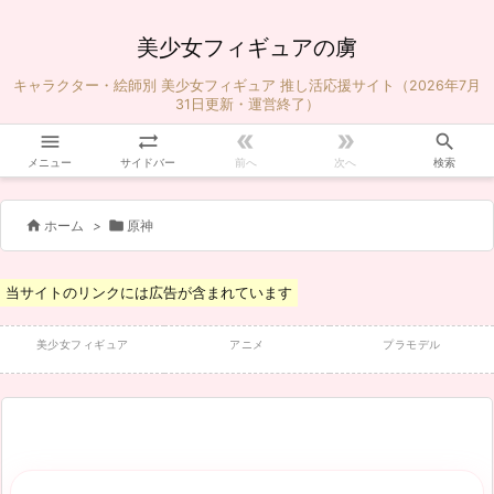
美少女フィギュアの虜
キャラクター・絵師別 美少女フィギュア 推し活応援サイト（2026年7月
31日更新・運営終了）





メニュー
サイドバー
前へ
次へ
検索


ホーム
>
原神
当サイトのリンクには広告が含まれています
美少女フィギュア
アニメ
プラモデル