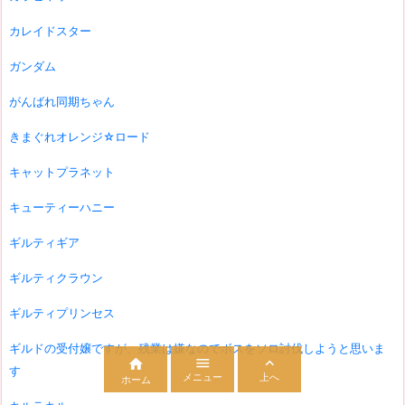
カレイドスター
ガンダム
がんばれ同期ちゃん
きまぐれオレンジ☆ロード
キャットプラネット
キューティーハニー
ギルティギア
ギルティクラウン
ギルティプリンセス
ギルドの受付嬢ですが、残業は嫌なのでボスをソロ討伐しようと思いま



す
メニュー
上へ
ホーム