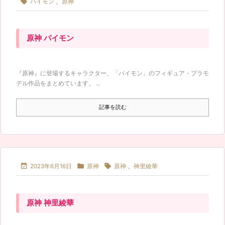

パイモン
,
原神
原神 パイモン
『原神』に登場するキャラクター、「パイモン」のフィギュア・プラモ
デル作品をまとめています。 ...
記事を読む



2023年6月16日
原神
原神
,
神里綾華
原神 神里綾華