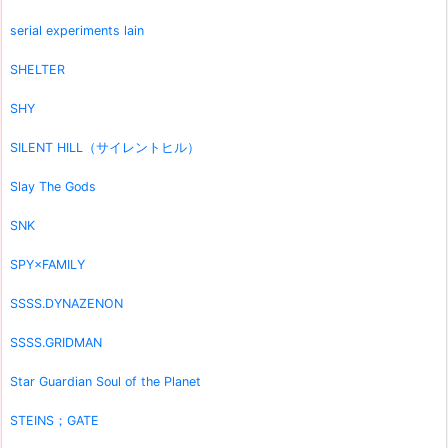
serial experiments lain
SHELTER
SHY
SILENT HILL（サイレントヒル）
Slay The Gods
SNK
SPY×FAMILY
SSSS.DYNAZENON
SSSS.GRIDMAN
Star Guardian Soul of the Planet
STEINS；GATE