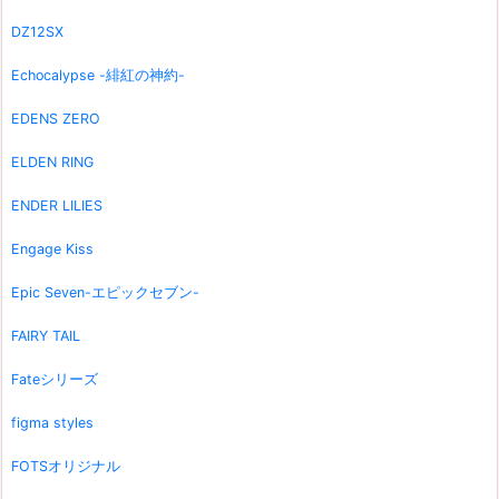
DZ12SX
Echocalypse -緋紅の神約-
EDENS ZERO
ELDEN RING
ENDER LILIES
Engage Kiss
Epic Seven-エピックセブン-
FAIRY TAIL
Fateシリーズ
figma styles
FOTSオリジナル