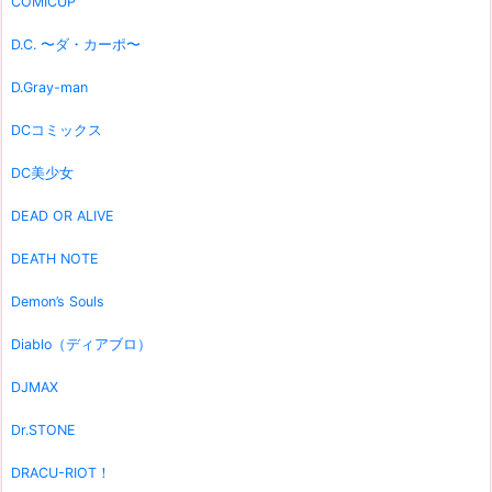
COMICUP
D.C. 〜ダ・カーポ〜
D.Gray-man
DCコミックス
DC美少女
DEAD OR ALIVE
DEATH NOTE
Demon’s Souls
Diablo（ディアブロ）
DJMAX
Dr.STONE
DRACU-RIOT！