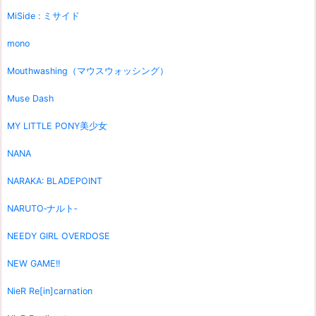
MiSide : ミサイド
mono
Mouthwashing（マウスウォッシング）
Muse Dash
MY LITTLE PONY美少女
NANA
NARAKA: BLADEPOINT
NARUTO‐ナルト‐
NEEDY GIRL OVERDOSE
NEW GAME!!
NieR Re[in]carnation