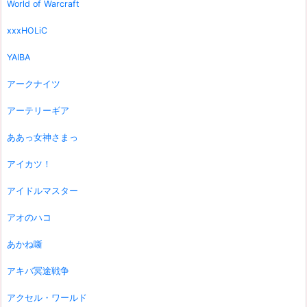
World of Warcraft
xxxHOLiC
YAIBA
アークナイツ
アーテリーギア
ああっ女神さまっ
アイカツ！
アイドルマスター
アオのハコ
あかね噺
アキバ冥途戦争
アクセル・ワールド