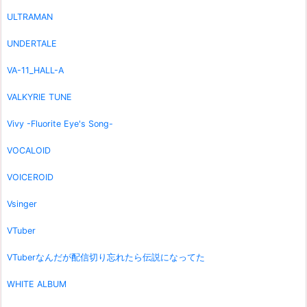
ULTRAMAN
UNDERTALE
VA-11_HALL-A
VALKYRIE TUNE
Vivy -Fluorite Eye's Song-
VOCALOID
VOICEROID
Vsinger
VTuber
VTuberなんだが配信切り忘れたら伝説になってた
WHITE ALBUM