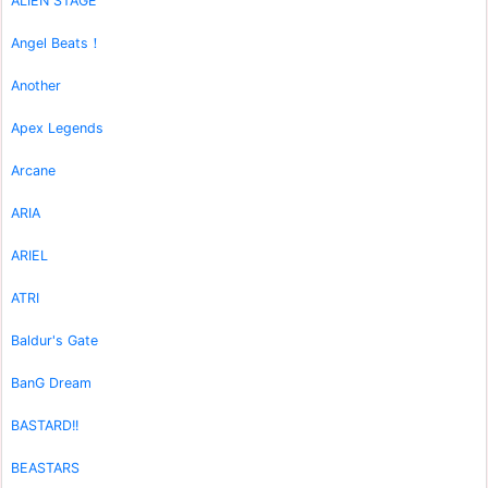
ALIEN STAGE
Angel Beats！
Another
Apex Legends
Arcane
ARIA
ARIEL
ATRI
Baldur's Gate
BanG Dream
BASTARD!!
BEASTARS