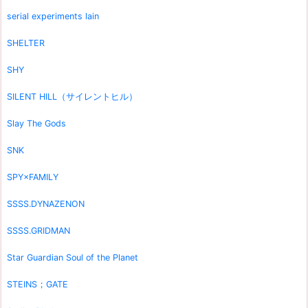
serial experiments lain
SHELTER
SHY
SILENT HILL（サイレントヒル）
Slay The Gods
SNK
SPY×FAMILY
SSSS.DYNAZENON
SSSS.GRIDMAN
Star Guardian Soul of the Planet
STEINS；GATE