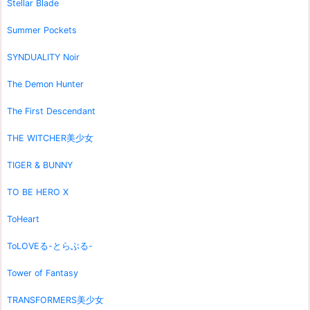
Stellar Blade
Summer Pockets
SYNDUALITY Noir
The Demon Hunter
The First Descendant
THE WITCHER美少女
TIGER & BUNNY
TO BE HERO X
ToHeart
ToLOVEる-とらぶる-
Tower of Fantasy
TRANSFORMERS美少女