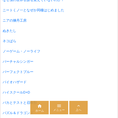
ニートくノ一となぜか同棲はじめました
ニアの煉丹工房
ぬきたし
ネコぱら
ノーゲーム・ノーライフ
バーチャルシンガー
パーフェクトブルー
バイオハザード
ハイスクールD×D
バカとテストと召喚獣



メニュー
上へ
ホーム
パズル＆ドラゴンズ