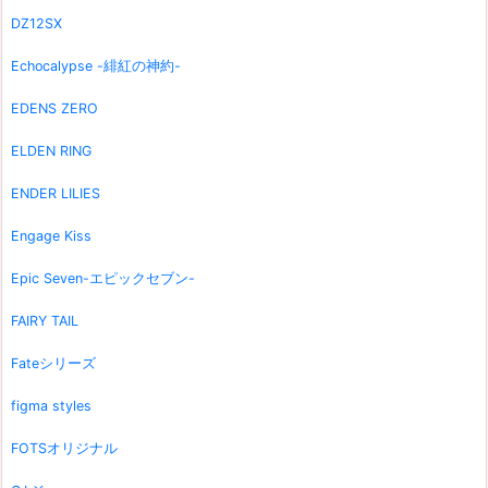
DZ12SX
Echocalypse -緋紅の神約-
EDENS ZERO
ELDEN RING
ENDER LILIES
Engage Kiss
Epic Seven-エピックセブン-
FAIRY TAIL
Fateシリーズ
figma styles
FOTSオリジナル