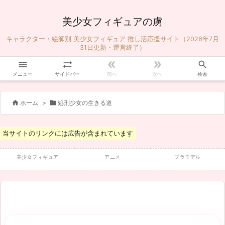
美少女フィギュアの虜
キャラクター・絵師別 美少女フィギュア 推し活応援サイト（2026年7月
31日更新・運営終了）





メニュー
サイドバー
前へ
次へ
検索


ホーム
>
処刑少女の生きる道
当サイトのリンクには広告が含まれています
美少女フィギュア
アニメ
プラモデル