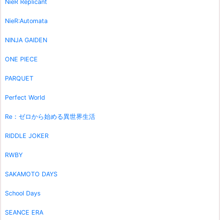
NieR Replicant
NieR:Automata
NINJA GAIDEN
ONE PIECE
PARQUET
Perfect World
Re：ゼロから始める異世界生活
RIDDLE JOKER
RWBY
SAKAMOTO DAYS
School Days
SEANCE ERA