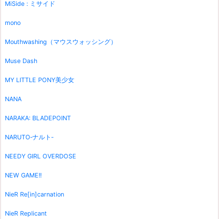
MiSide : ミサイド
mono
Mouthwashing（マウスウォッシング）
Muse Dash
MY LITTLE PONY美少女
NANA
NARAKA: BLADEPOINT
NARUTO‐ナルト‐
NEEDY GIRL OVERDOSE
NEW GAME!!
NieR Re[in]carnation
NieR Replicant