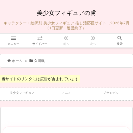
美少女フィギュアの虜
キャラクター・絵師別 美少女フィギュア 推し活応援サイト（2026年7月
31日更新・運営終了）





メニュー
サイドバー
前へ
次へ
検索


ホーム
>
久川颯
当サイトのリンクには広告が含まれています
美少女フィギュア
アニメ
プラモデル