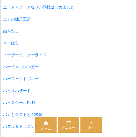
ニートくノ一となぜか同棲はじめました
ニアの煉丹工房
ぬきたし
ネコぱら
ノーゲーム・ノーライフ
バーチャルシンガー
パーフェクトブルー
バイオハザード
ハイスクールD×D
バカとテストと召喚獣



パズル＆ドラゴンズ
メニュー
上へ
ホーム