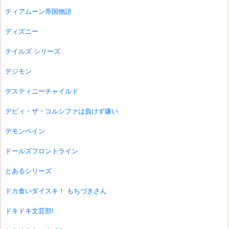
ティアムーン帝国物語
ディズニー
テイルズ シリーズ
デジモン
デスティニーチャイルド
デビィ・ザ・コルシファは負けず嫌い
デモンベイン
ドールズフロントライン
とあるシリーズ
ドカ食いダイスキ！ もちづきさん
ドキドキ文芸部!