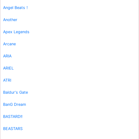
Angel Beats！
Another
Apex Legends
Arcane
ARIA
ARIEL
ATRI
Baldur's Gate
BanG Dream
BASTARD!!
BEASTARS