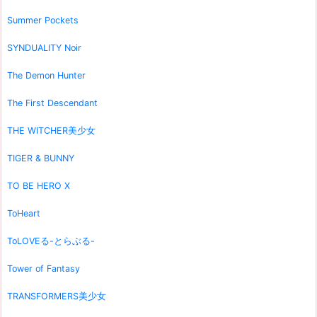
Summer Pockets
SYNDUALITY Noir
The Demon Hunter
The First Descendant
THE WITCHER美少女
TIGER & BUNNY
TO BE HERO X
ToHeart
ToLOVEる-とらぶる-
Tower of Fantasy
TRANSFORMERS美少女