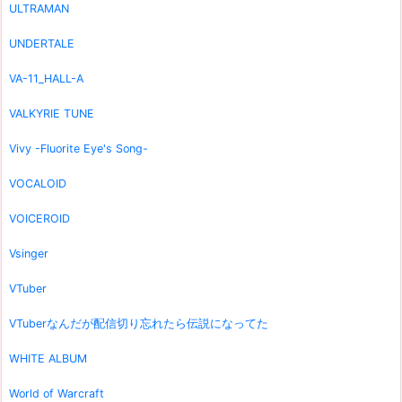
ULTRAMAN
UNDERTALE
VA-11_HALL-A
VALKYRIE TUNE
Vivy -Fluorite Eye's Song-
VOCALOID
VOICEROID
Vsinger
VTuber
VTuberなんだが配信切り忘れたら伝説になってた
WHITE ALBUM
World of Warcraft