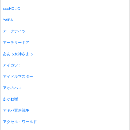
xxxHOLiC
YAIBA
アークナイツ
アーテリーギア
ああっ女神さまっ
アイカツ！
アイドルマスター
アオのハコ
あかね噺
アキバ冥途戦争
アクセル・ワールド