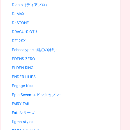
Diablo（ディアブロ）
DJMAX
Dr.STONE
DRACU-RIOT！
DZ12SX
Echocalypse -緋紅の神約-
EDENS ZERO
ELDEN RING
ENDER LILIES
Engage Kiss
Epic Seven-エピックセブン-
FAIRY TAIL
Fateシリーズ
figma styles