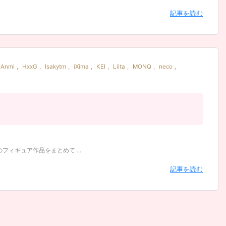
記事を読む
Anmi
,
HxxG
,
Isakytm
,
iXima
,
KEI
,
Liita
,
MONQ
,
neco
,
ィギュア作品をまとめて ...
記事を読む