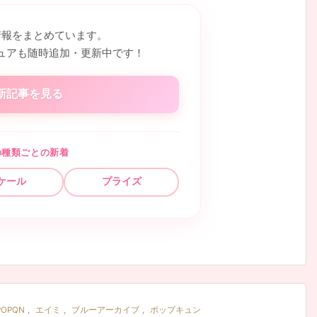
情報をまとめています。
ュアも随時追加・更新中です！
新記事を見る
の種類ごとの新着
ケール
プライズ
POPQN
,
エイミ
,
ブルーアーカイブ
,
ポップキュン