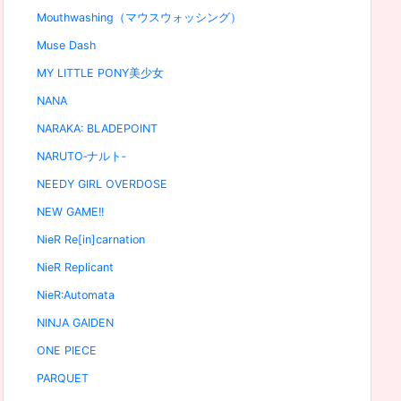
Mouthwashing（マウスウォッシング）
Muse Dash
MY LITTLE PONY美少女
NANA
NARAKA: BLADEPOINT
NARUTO‐ナルト‐
NEEDY GIRL OVERDOSE
NEW GAME!!
NieR Re[in]carnation
NieR Replicant
NieR:Automata
NINJA GAIDEN
ONE PIECE
PARQUET