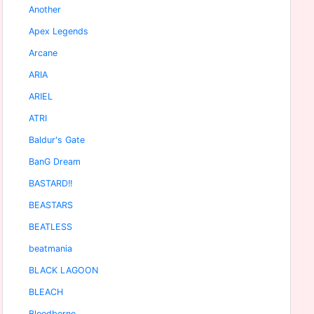
Another
Apex Legends
Arcane
ARIA
ARIEL
ATRI
Baldur's Gate
BanG Dream
BASTARD!!
BEASTARS
BEATLESS
beatmania
BLACK LAGOON
BLEACH
Bloodborne