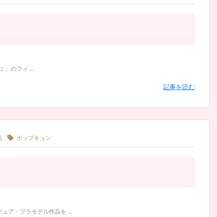
」のフィ ...
記事を読む

品
ポップキュン
ア・プラモデル作品を ...