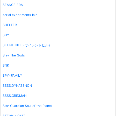
SEANCE ERA
serial experiments lain
SHELTER
SHY
SILENT HILL（サイレントヒル）
Slay The Gods
SNK
SPY×FAMILY
SSSS.DYNAZENON
SSSS.GRIDMAN
Star Guardian Soul of the Planet
STEINS；GATE