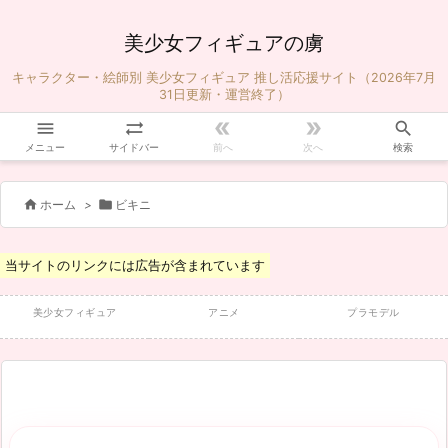
美少女フィギュアの虜
キャラクター・絵師別 美少女フィギュア 推し活応援サイト（2026年7月
31日更新・運営終了）





メニュー
サイドバー
前へ
次へ
検索


ホーム
>
ビキニ
当サイトのリンクには広告が含まれています
美少女フィギュア
アニメ
プラモデル