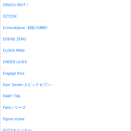
DRACU-RIOT！
DZ12SX
Echocalypse -緋紅の神約-
EDENS ZERO
ELDEN RING
ENDER LILIES
Engage Kiss
Epic Seven-エピックセブン-
FAIRY TAIL
Fateシリーズ
figma styles
FOTSオリジナル