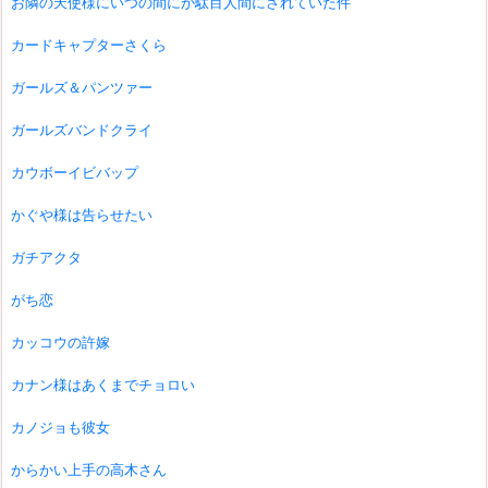
お隣の天使様にいつの間にか駄目人間にされていた件
カードキャプターさくら
ガールズ＆パンツァー
ガールズバンドクライ
カウボーイビバップ
かぐや様は告らせたい
ガチアクタ
がち恋
カッコウの許嫁
カナン様はあくまでチョロい
カノジョも彼女
からかい上手の高木さん