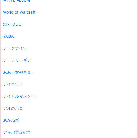
WHITE ALBUM
World of Warcraft
xxxHOLiC
YAIBA
アークナイツ
アーテリーギア
ああっ女神さまっ
アイカツ！
アイドルマスター
アオのハコ
あかね噺
アキバ冥途戦争