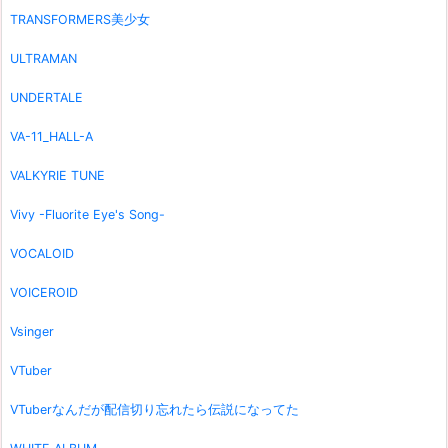
TRANSFORMERS美少女
ULTRAMAN
UNDERTALE
VA-11_HALL-A
VALKYRIE TUNE
Vivy -Fluorite Eye's Song-
VOCALOID
VOICEROID
Vsinger
VTuber
VTuberなんだが配信切り忘れたら伝説になってた