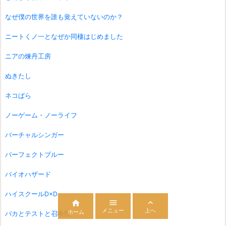
なぜ僕の世界を誰も覚えていないのか？
ニートくノ一となぜか同棲はじめました
ニアの煉丹工房
ぬきたし
ネコぱら
ノーゲーム・ノーライフ
バーチャルシンガー
パーフェクトブルー
バイオハザード
ハイスクールD×D



メニュー
上へ
ホーム
バカとテストと召喚獣