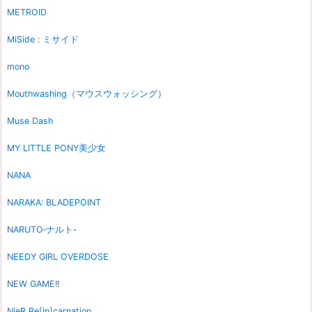
METROID
MiSide : ミサイド
mono
Mouthwashing（マウスウォッシング）
Muse Dash
MY LITTLE PONY美少女
NANA
NARAKA: BLADEPOINT
NARUTO‐ナルト‐
NEEDY GIRL OVERDOSE
NEW GAME!!
NieR Re[in]carnation