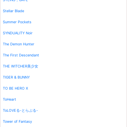
Stellar Blade
Summer Pockets
SYNDUALITY Noir
The Demon Hunter
The First Descendant
THE WITCHER美少女
TIGER & BUNNY
TO BE HERO X
ToHeart
ToLOVEる-とらぶる-
Tower of Fantasy