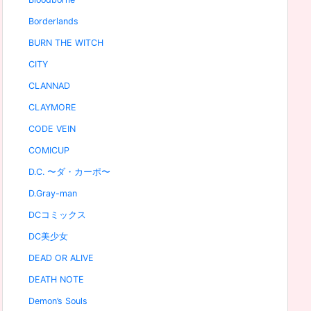
Borderlands
BURN THE WITCH
CITY
CLANNAD
CLAYMORE
CODE VEIN
COMICUP
D.C. 〜ダ・カーポ〜
D.Gray-man
DCコミックス
DC美少女
DEAD OR ALIVE
DEATH NOTE
Demon’s Souls