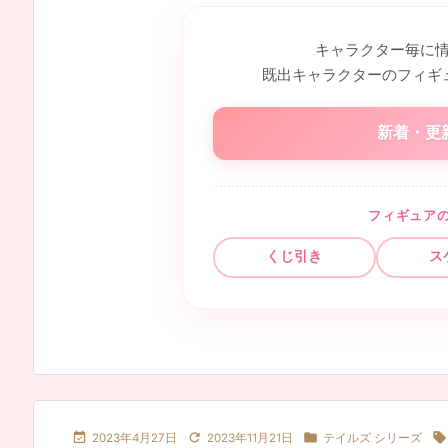
キャラクター毎に
既出キャラクターのフィギ
新着・更
フィギュア
くじ引き
ス




2023年4月27日
2023年11月21日
テイルズ シリーズ