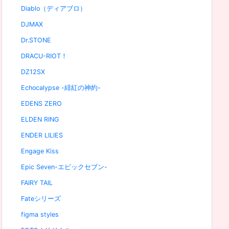
Diablo（ディアブロ）
DJMAX
Dr.STONE
DRACU-RIOT！
DZ12SX
Echocalypse -緋紅の神約-
EDENS ZERO
ELDEN RING
ENDER LILIES
Engage Kiss
Epic Seven-エピックセブン-
FAIRY TAIL
Fateシリーズ
figma styles