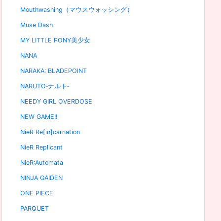
Mouthwashing（マウスウォッシング）
Muse Dash
MY LITTLE PONY美少女
NANA
NARAKA: BLADEPOINT
NARUTO‐ナルト‐
NEEDY GIRL OVERDOSE
NEW GAME!!
NieR Re[in]carnation
NieR Replicant
NieR:Automata
NINJA GAIDEN
ONE PIECE
PARQUET