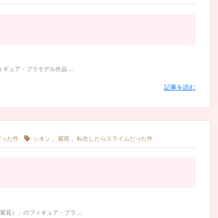
ュア・プラモデル作品 ...
記事を読む

だった件
シオン
,
紫苑
,
転生したらスライムだった件
）」のフィギュア・プラ ...