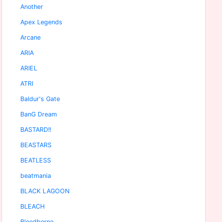
Another
Apex Legends
Arcane
ARIA
ARIEL
ATRI
Baldur's Gate
BanG Dream
BASTARD!!
BEASTARS
BEATLESS
beatmania
BLACK LAGOON
BLEACH
Bloodborne