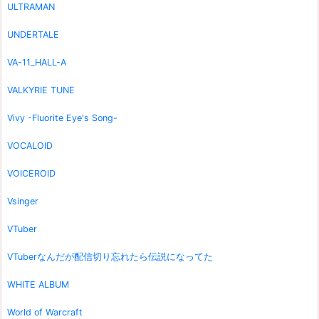
ULTRAMAN
UNDERTALE
VA-11_HALL-A
VALKYRIE TUNE
Vivy -Fluorite Eye's Song-
VOCALOID
VOICEROID
Vsinger
VTuber
VTuberなんだが配信切り忘れたら伝説になってた
WHITE ALBUM
World of Warcraft