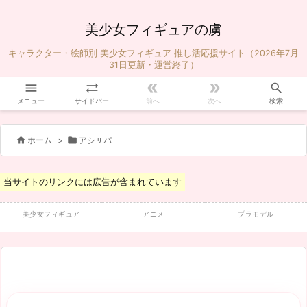
美少女フィギュアの虜
キャラクター・絵師別 美少女フィギュア 推し活応援サイト（2026年7月
31日更新・運営終了）





メニュー
サイドバー
前へ
次へ
検索


ホーム
>
アシㇼパ
当サイトのリンクには広告が含まれています
美少女フィギュア
アニメ
プラモデル