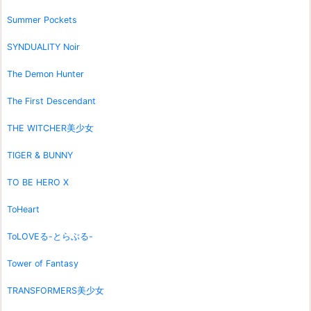
Summer Pockets
SYNDUALITY Noir
The Demon Hunter
The First Descendant
THE WITCHER美少女
TIGER & BUNNY
TO BE HERO X
ToHeart
ToLOVEる-とらぶる-
Tower of Fantasy
TRANSFORMERS美少女