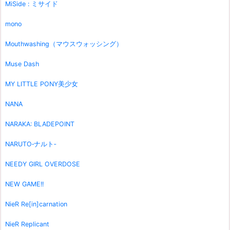
MiSide : ミサイド
mono
Mouthwashing（マウスウォッシング）
Muse Dash
MY LITTLE PONY美少女
NANA
NARAKA: BLADEPOINT
NARUTO‐ナルト‐
NEEDY GIRL OVERDOSE
NEW GAME!!
NieR Re[in]carnation
NieR Replicant