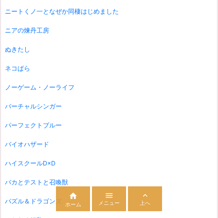
ニートくノ一となぜか同棲はじめました
ニアの煉丹工房
ぬきたし
ネコぱら
ノーゲーム・ノーライフ
バーチャルシンガー
パーフェクトブルー
バイオハザード
ハイスクールD×D
バカとテストと召喚獣



パズル＆ドラゴンズ
メニュー
上へ
ホーム