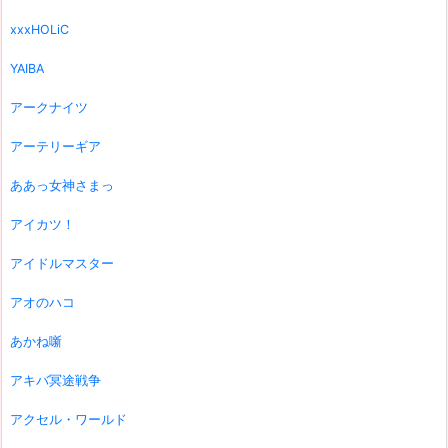
xxxHOLiC
YAIBA
アークナイツ
アーテリーギア
ああっ女神さまっ
アイカツ！
アイドルマスター
アオのハコ
あかね噺
アキバ冥途戦争
アクセル・ワールド