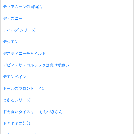
ティアムーン帝国物語
ディズニー
テイルズ シリーズ
デジモン
デスティニーチャイルド
デビィ・ザ・コルシファは負けず嫌い
デモンベイン
ドールズフロントライン
とあるシリーズ
ドカ食いダイスキ！ もちづきさん
ドキドキ文芸部!