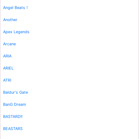
Angel Beats！
Another
Apex Legends
Arcane
ARIA
ARIEL
ATRI
Baldur's Gate
BanG Dream
BASTARD!!
BEASTARS