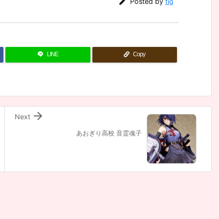

Posted by
fig
LINE
Copy

Next
あおぎり高校 音霊魂子