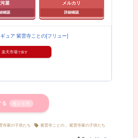
駿河屋
メルカリ
ギュア 紫雲寺ことの[フリュー]
楽天市場
する
残り
6
件

雲寺家の子供たち
紫雲寺ことの
,
紫雲寺家の子供たち