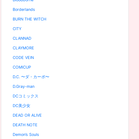
Borderlands
BURN THE WITCH
CITY
CLANNAD
CLAYMORE
CODE VEIN
COMICUP
D.C. 〜ダ・カーポ〜
D.Gray-man
DCコミックス
DC美少女
DEAD OR ALIVE
DEATH NOTE
Demon’s Souls