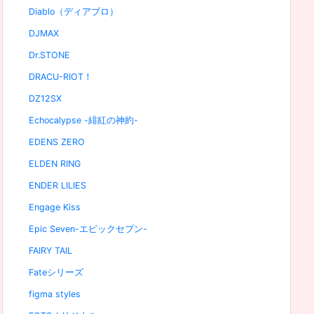
Diablo（ディアブロ）
DJMAX
Dr.STONE
DRACU-RIOT！
DZ12SX
Echocalypse -緋紅の神約-
EDENS ZERO
ELDEN RING
ENDER LILIES
Engage Kiss
Epic Seven-エピックセブン-
FAIRY TAIL
Fateシリーズ
figma styles