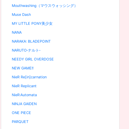
Mouthwashing（マウスウォッシング）
Muse Dash
MY LITTLE PONY美少女
NANA
NARAKA: BLADEPOINT
NARUTO‐ナルト‐
NEEDY GIRL OVERDOSE
NEW GAME!!
NieR Re[in]carnation
NieR Replicant
NieR:Automata
NINJA GAIDEN
ONE PIECE
PARQUET