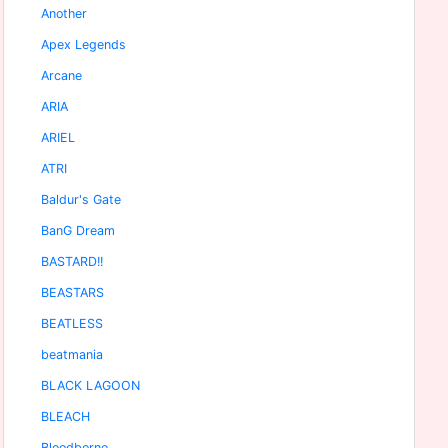
Another
Apex Legends
Arcane
ARIA
ARIEL
ATRI
Baldur's Gate
BanG Dream
BASTARD!!
BEASTARS
BEATLESS
beatmania
BLACK LAGOON
BLEACH
Bloodborne