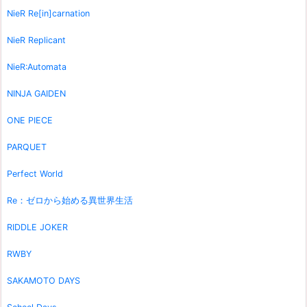
NieR Re[in]carnation
NieR Replicant
NieR:Automata
NINJA GAIDEN
ONE PIECE
PARQUET
Perfect World
Re：ゼロから始める異世界生活
RIDDLE JOKER
RWBY
SAKAMOTO DAYS