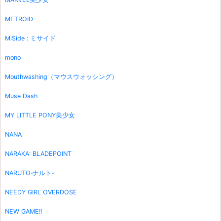
METROID
MiSide : ミサイド
mono
Mouthwashing（マウスウォッシング）
Muse Dash
MY LITTLE PONY美少女
NANA
NARAKA: BLADEPOINT
NARUTO‐ナルト‐
NEEDY GIRL OVERDOSE
NEW GAME!!