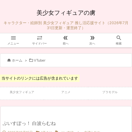
美少女フィギュアの虜
キャラクター・絵師別 美少女フィギュア 推し活応援サイト（2026年7月
31日更新・運営終了）





メニュー
サイドバー
前へ
次へ
検索


ホーム
>
VTuber
当サイトのリンクには広告が含まれています
美少女フィギュア
アニメ
プラモデル
ぶいすぽっ！ 白波らむね