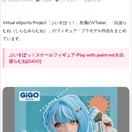



2025年12月15日
VTuber
ぶいすぽっ！
,
白波らむね
Virtual eSports Project「ぶいすぽっ！」所属のVTuber、「白波ら
むね（しらなみらむね）」のフィギュア・プラモデル作品をまとめ
ています。
ぶいすぽっ！スケールフィギュア-Play with paint-vol.8 白
波らむね[GiGO]