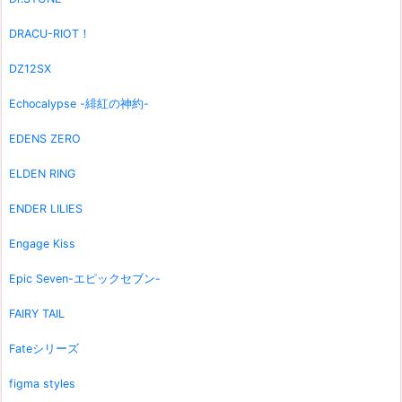
DRACU-RIOT！
DZ12SX
Echocalypse -緋紅の神約-
EDENS ZERO
ELDEN RING
ENDER LILIES
Engage Kiss
Epic Seven-エピックセブン-
FAIRY TAIL
Fateシリーズ
figma styles