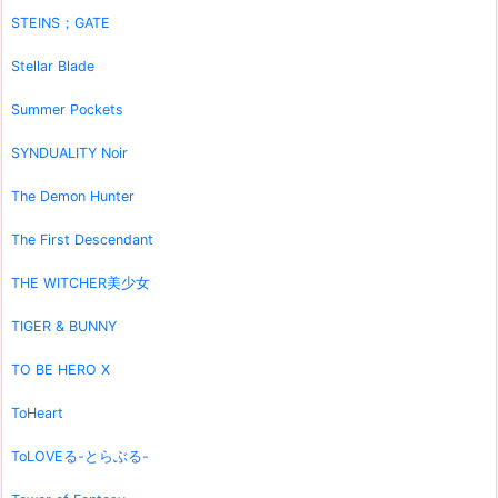
STEINS；GATE
Stellar Blade
Summer Pockets
SYNDUALITY Noir
The Demon Hunter
The First Descendant
THE WITCHER美少女
TIGER & BUNNY
TO BE HERO X
ToHeart
ToLOVEる-とらぶる-