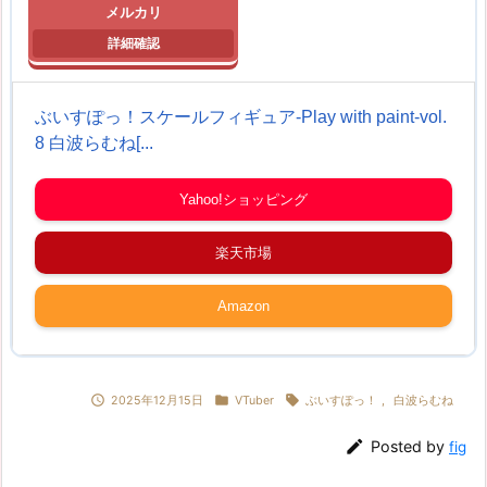
メルカリ
ぶいすぽっ！スケールフィギュア-Play with paint-vol.
8 白波らむね[...
Yahoo!ショッピング
楽天市場
Amazon



2025年12月15日
VTuber
ぶいすぽっ！
,
白波らむね

Posted by
fig