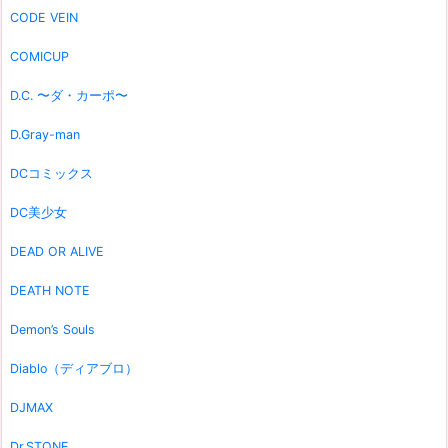
CODE VEIN
COMICUP
D.C. 〜ダ・カーポ〜
D.Gray-man
DCコミックス
DC美少女
DEAD OR ALIVE
DEATH NOTE
Demon’s Souls
Diablo（ディアブロ）
DJMAX
Dr.STONE