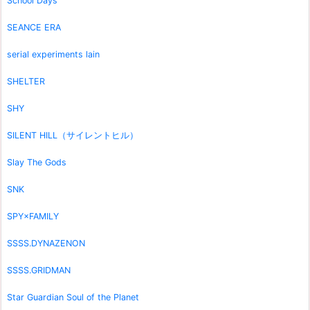
School Days
SEANCE ERA
serial experiments lain
SHELTER
SHY
SILENT HILL（サイレントヒル）
Slay The Gods
SNK
SPY×FAMILY
SSSS.DYNAZENON
SSSS.GRIDMAN
Star Guardian Soul of the Planet