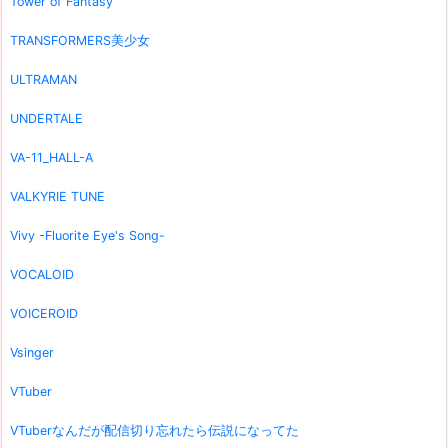
Tower of Fantasy
TRANSFORMERS美少女
ULTRAMAN
UNDERTALE
VA-11_HALL-A
VALKYRIE TUNE
Vivy -Fluorite Eye's Song-
VOCALOID
VOICEROID
Vsinger
VTuber
VTuberなんだが配信切り忘れたら伝説になってた