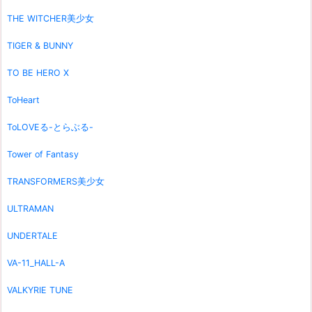
THE WITCHER美少女
TIGER & BUNNY
TO BE HERO X
ToHeart
ToLOVEる-とらぶる-
Tower of Fantasy
TRANSFORMERS美少女
ULTRAMAN
UNDERTALE
VA-11_HALL-A
VALKYRIE TUNE