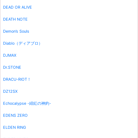
DEAD OR ALIVE
DEATH NOTE
Demon’s Souls
Diablo（ディアブロ）
DJMAX
Dr.STONE
DRACU-RIOT！
DZ12SX
Echocalypse -緋紅の神約-
EDENS ZERO
ELDEN RING