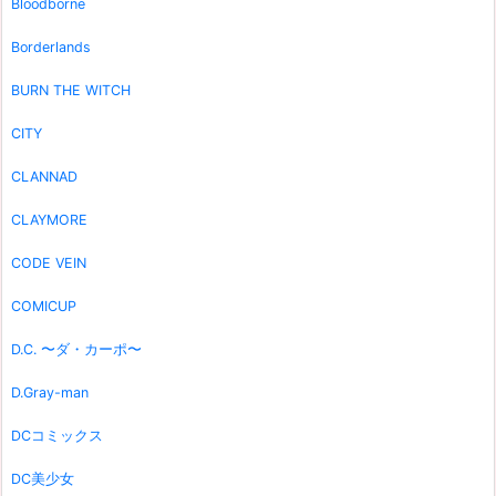
Bloodborne
Borderlands
BURN THE WITCH
CITY
CLANNAD
CLAYMORE
CODE VEIN
COMICUP
D.C. 〜ダ・カーポ〜
D.Gray-man
DCコミックス
DC美少女