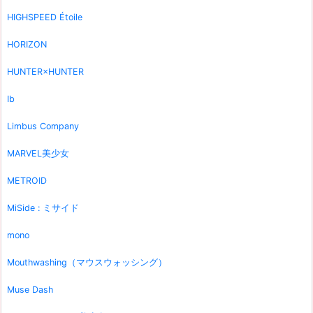
HIGHSPEED Étoile
HORIZON
HUNTER×HUNTER
Ib
Limbus Company
MARVEL美少女
METROID
MiSide : ミサイド
mono
Mouthwashing（マウスウォッシング）
Muse Dash