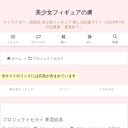
美少女フィギュアの虜
キャラクター・絵師別 美少女フィギュア 推し活応援サイト（2026年7月
31日更新・運営終了）





メニュー
サイドバー
前へ
次へ
検索


ホーム
>
プロジェクトセカイ
当サイトのリンクには広告が含まれています
美少女フィギュア
アニメ
プラモデル
プロジェクトセカイ 東雲絵名