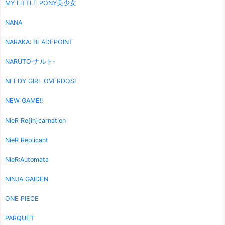
MY LITTLE PONY美少女
NANA
NARAKA: BLADEPOINT
NARUTO‐ナルト‐
NEEDY GIRL OVERDOSE
NEW GAME!!
NieR Re[in]carnation
NieR Replicant
NieR:Automata
NINJA GAIDEN
ONE PIECE
PARQUET