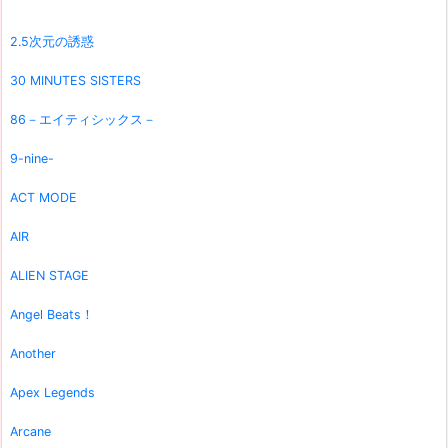
2.5次元の誘惑
30 MINUTES SISTERS
86－エイティシックス－
9-nine-
ACT MODE
AIR
ALIEN STAGE
Angel Beats！
Another
Apex Legends
Arcane