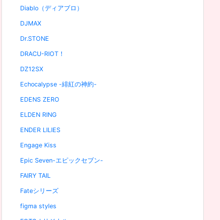
Diablo（ディアブロ）
DJMAX
Dr.STONE
DRACU-RIOT！
DZ12SX
Echocalypse -緋紅の神約-
EDENS ZERO
ELDEN RING
ENDER LILIES
Engage Kiss
Epic Seven-エピックセブン-
FAIRY TAIL
Fateシリーズ
figma styles