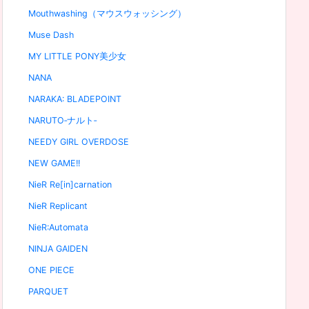
Mouthwashing（マウスウォッシング）
Muse Dash
MY LITTLE PONY美少女
NANA
NARAKA: BLADEPOINT
NARUTO‐ナルト‐
NEEDY GIRL OVERDOSE
NEW GAME!!
NieR Re[in]carnation
NieR Replicant
NieR:Automata
NINJA GAIDEN
ONE PIECE
PARQUET