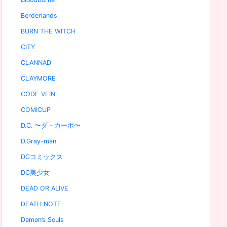
Borderlands
BURN THE WITCH
CITY
CLANNAD
CLAYMORE
CODE VEIN
COMICUP
D.C. 〜ダ・カーポ〜
D.Gray-man
DCコミックス
DC美少女
DEAD OR ALIVE
DEATH NOTE
Demon’s Souls