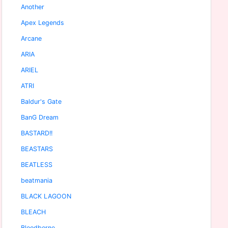
Another
Apex Legends
Arcane
ARIA
ARIEL
ATRI
Baldur's Gate
BanG Dream
BASTARD!!
BEASTARS
BEATLESS
beatmania
BLACK LAGOON
BLEACH
Bloodborne