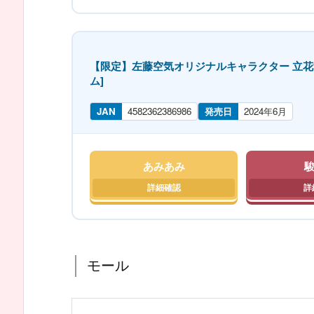
【限定】左藤空気オリジナルキャラクター 立花愛玲菜
ム]
JAN
4582362386986
発売日
2024年6月
あみあみ
モール