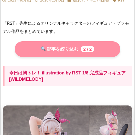




2025年10月1日
2026年2月10日
絵師のフィギュア化作品
RST
「RST」先生によるオリジナルキャラクターのフィギュア・プラモ
デル作品をまとめています。
記事を絞り込む
2
/ 2
今日は胸トレ！ illustration by RST 1/6 完成品フィギュア
[WILDMELODY]