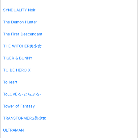
SYNDUALITY Noir
The Demon Hunter
The First Descendant
THE WITCHER美少女
TIGER & BUNNY
TO BE HERO X
ToHeart
ToLOVEる-とらぶる-
Tower of Fantasy
TRANSFORMERS美少女
ULTRAMAN