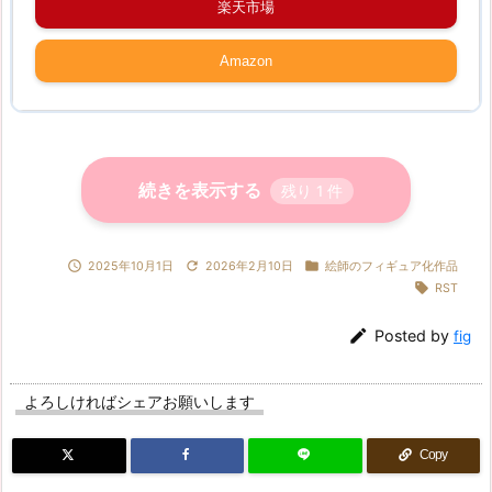
楽天市場
Amazon
続きを表示する
残り
1
件



2025年10月1日
2026年2月10日
絵師のフィギュア化作品

RST

Posted by
fig
よろしければシェアお願いします
Copy