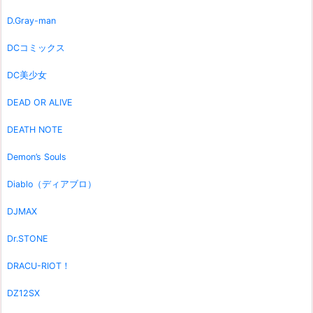
D.Gray-man
DCコミックス
DC美少女
DEAD OR ALIVE
DEATH NOTE
Demon’s Souls
Diablo（ディアブロ）
DJMAX
Dr.STONE
DRACU-RIOT！
DZ12SX