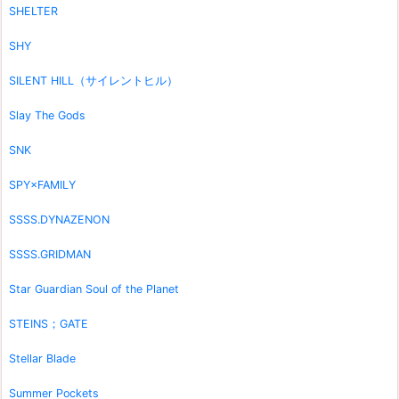
SHELTER
SHY
SILENT HILL（サイレントヒル）
Slay The Gods
SNK
SPY×FAMILY
SSSS.DYNAZENON
SSSS.GRIDMAN
Star Guardian Soul of the Planet
STEINS；GATE
Stellar Blade
Summer Pockets