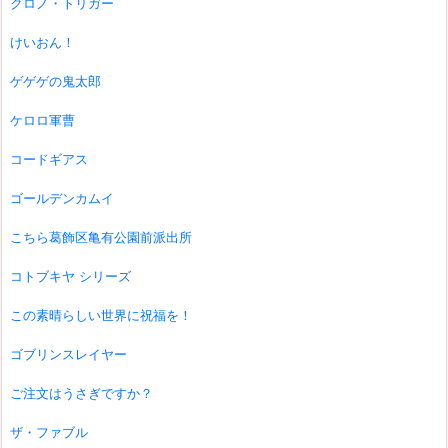
クロノ・トリガー
けいおん！
ゲゲゲの鬼太郎
ケロロ軍曹
コードギアス
ゴールデンカムイ
こちら葛飾区亀有公園前派出所
コトブキヤ シリーズ
この素晴らしい世界に祝福を！
ゴブリンスレイヤー
ご注文はうさぎですか？
ザ・ファブル