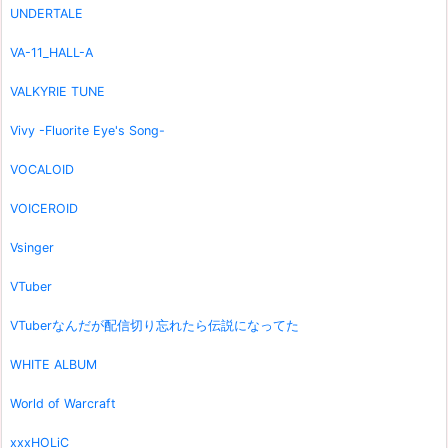
UNDERTALE
VA-11_HALL-A
VALKYRIE TUNE
Vivy -Fluorite Eye's Song-
VOCALOID
VOICEROID
Vsinger
VTuber
VTuberなんだが配信切り忘れたら伝説になってた
WHITE ALBUM
World of Warcraft
xxxHOLiC