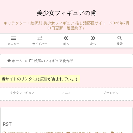
美少女フィギュアの虜
キャラクター・絵師別 美少女フィギュア 推し活応援サイト（2026年7月
31日更新・運営終了）





メニュー
サイドバー
前へ
次へ
検索


ホーム
>
絵師のフィギュア化作品
当サイトのリンクには広告が含まれています
美少女フィギュア
アニメ
プラモデル
RST