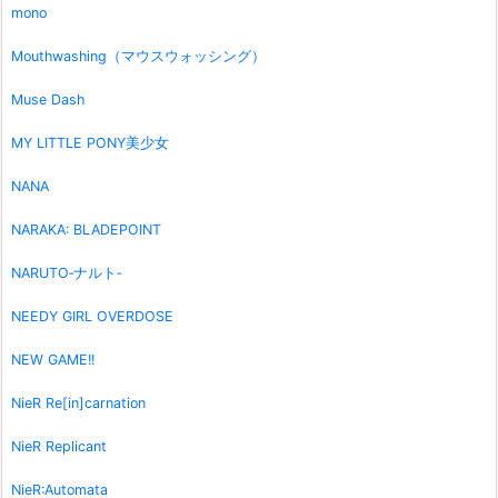
mono
Mouthwashing（マウスウォッシング）
Muse Dash
MY LITTLE PONY美少女
NANA
NARAKA: BLADEPOINT
NARUTO‐ナルト‐
NEEDY GIRL OVERDOSE
NEW GAME!!
NieR Re[in]carnation
NieR Replicant
NieR:Automata