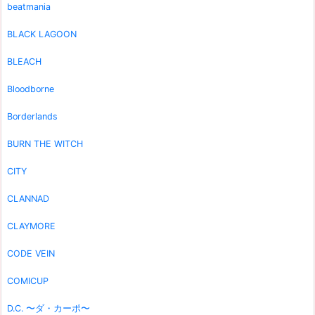
beatmania
BLACK LAGOON
BLEACH
Bloodborne
Borderlands
BURN THE WITCH
CITY
CLANNAD
CLAYMORE
CODE VEIN
COMICUP
D.C. 〜ダ・カーポ〜