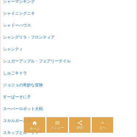
シャーマンキング
シャイニングニキ
シャドーハウス
シャングリラ・フロンティア
シャンティ
シュガーアップル・フェアリーテイル
しゅごキャラ
ジョジョの奇妙な冒険
すーぱーそに子
スーパーロボット大戦
スカルガールズ




メニュー
SNS
上へ
ホーム
スキップとローファー