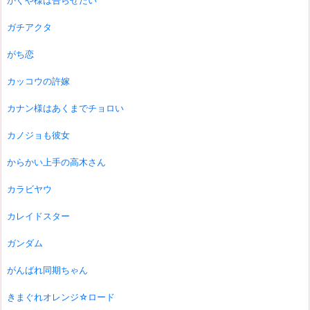
かぐや様は告らせたい
ガチアクタ
がち恋
カッコウの許嫁
カナン様はあくまでチョロい
カノジョも彼女
からかい上手の高木さん
カラビヤウ
カレイドスター
ガンダム
がんばれ同期ちゃん
きまぐれオレンジ☆ロード