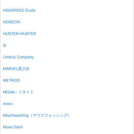
HIGHSPEED Étoile
HORIZON
HUNTER×HUNTER
Ib
Limbus Company
MARVEL美少女
METROID
MiSide : ミサイド
mono
Mouthwashing（マウスウォッシング）
Muse Dash