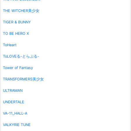
THE WITCHER美少女
TIGER & BUNNY
TO BE HERO X
ToHeart
ToLOVEる-とらぶる-
Tower of Fantasy
TRANSFORMERS美少女
ULTRAMAN
UNDERTALE
VA-11_HALL-A
VALKYRIE TUNE