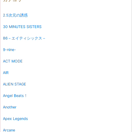
2.5次元の誘惑
30 MINUTES SISTERS
86－エイティシックス－
9-nine-
ACT MODE
AIR
ALIEN STAGE
Angel Beats！
Another
Apex Legends
Arcane