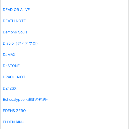
DEAD OR ALIVE
DEATH NOTE
Demon’s Souls
Diablo（ディアブロ）
DJMAX
Dr.STONE
DRACU-RIOT！
DZ12SX
Echocalypse -緋紅の神約-
EDENS ZERO
ELDEN RING