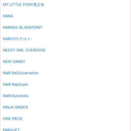
MY LITTLE PONY美少女
NANA
NARAKA: BLADEPOINT
NARUTO‐ナルト‐
NEEDY GIRL OVERDOSE
NEW GAME!!
NieR Re[in]carnation
NieR Replicant
NieR:Automata
NINJA GAIDEN
ONE PIECE
PARQUET