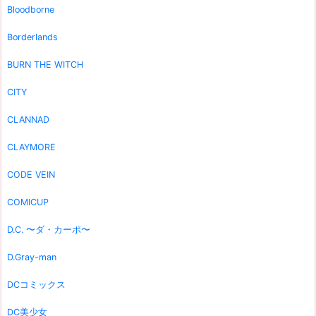
Bloodborne
Borderlands
BURN THE WITCH
CITY
CLANNAD
CLAYMORE
CODE VEIN
COMICUP
D.C. 〜ダ・カーポ〜
D.Gray-man
DCコミックス
DC美少女