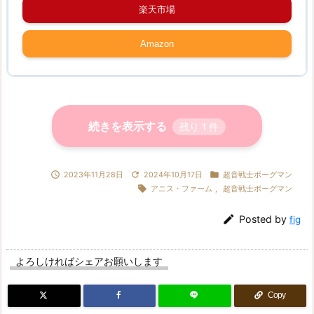
楽天市場
Amazon
続きを表示する
残り
1
件



2023年11月28日
2024年10月17日
超音戦士ボーグマン

アニス・ファーム
,
超音戦士ボーグマン

Posted by
fig
よろしければシェアお願いします
Copy