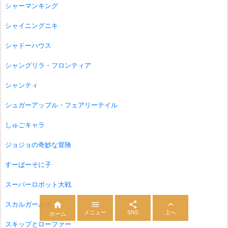
シャーマンキング
シャイニングニキ
シャドーハウス
シャングリラ・フロンティア
シャンティ
シュガーアップル・フェアリーテイル
しゅごキャラ
ジョジョの奇妙な冒険
すーぱーそに子
スーパーロボット大戦



スカルガールズ

メニュー
SNS
上へ
ホーム
スキップとローファー