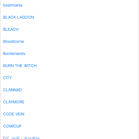
beatmania
BLACK LAGOON
BLEACH
Bloodborne
Borderlands
BURN THE WITCH
CITY
CLANNAD
CLAYMORE
CODE VEIN
COMICUP
D.C. 〜ダ・カーポ〜