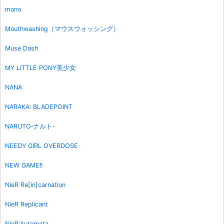
mono
Mouthwashing（マウスウォッシング）
Muse Dash
MY LITTLE PONY美少女
NANA
NARAKA: BLADEPOINT
NARUTO‐ナルト‐
NEEDY GIRL OVERDOSE
NEW GAME!!
NieR Re[in]carnation
NieR Replicant
NieR:Automata