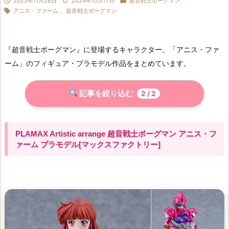



2023年11月28日
2024年10月17日
超音戦士ボーグマン

アニス・ファーム
,
超音戦士ボーグマン
『超音戦士ボーグマン』に登場するキャラクター、「アニス・ファ
ーム」のフィギュア・プラモデル作品をまとめています。
記事を絞り込む
2
/ 2
PLAMAX Artistic arrange 超音戦士ボーグマン アニス・フ
ァーム プラモデル[マックスファクトリー]