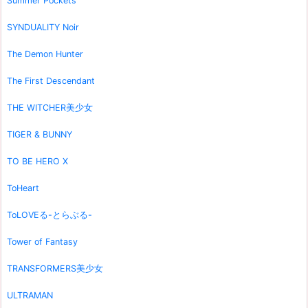
Summer Pockets
SYNDUALITY Noir
The Demon Hunter
The First Descendant
THE WITCHER美少女
TIGER & BUNNY
TO BE HERO X
ToHeart
ToLOVEる-とらぶる-
Tower of Fantasy
TRANSFORMERS美少女
ULTRAMAN