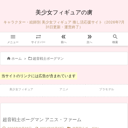
美少女フィギュアの虜
キャラクター・絵師別 美少女フィギュア 推し活応援サイト（2026年7月
31日更新・運営終了）





メニュー
サイドバー
前へ
次へ
検索


ホーム
>
超音戦士ボーグマン
当サイトのリンクには広告が含まれています
美少女フィギュア
アニメ
プラモデル
超音戦士ボーグマン アニス・ファーム