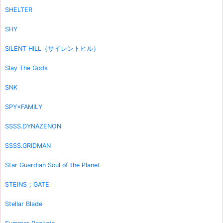
SHELTER
SHY
SILENT HILL（サイレントヒル）
Slay The Gods
SNK
SPY×FAMILY
SSSS.DYNAZENON
SSSS.GRIDMAN
Star Guardian Soul of the Planet
STEINS；GATE
Stellar Blade