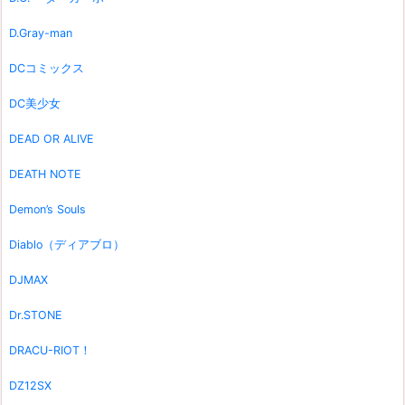
D.Gray-man
DCコミックス
DC美少女
DEAD OR ALIVE
DEATH NOTE
Demon’s Souls
Diablo（ディアブロ）
DJMAX
Dr.STONE
DRACU-RIOT！
DZ12SX