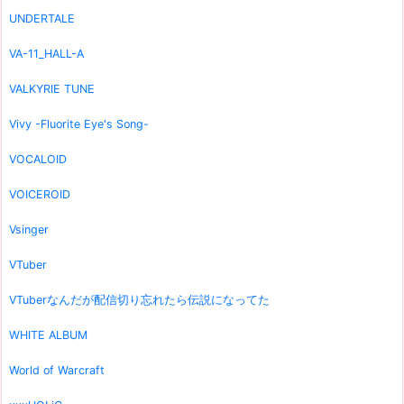
UNDERTALE
VA-11_HALL-A
VALKYRIE TUNE
Vivy -Fluorite Eye's Song-
VOCALOID
VOICEROID
Vsinger
VTuber
VTuberなんだが配信切り忘れたら伝説になってた
WHITE ALBUM
World of Warcraft