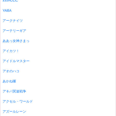
xxxHOLiC
YAIBA
アークナイツ
アーテリーギア
ああっ女神さまっ
アイカツ！
アイドルマスター
アオのハコ
あかね噺
アキバ冥途戦争
アクセル・ワールド
アズールレーン