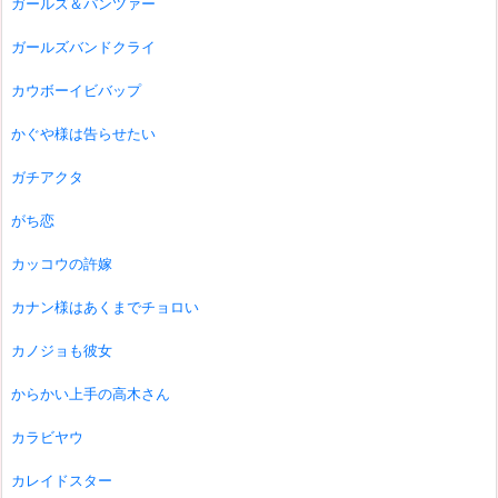
ガールズ＆パンツァー
ガールズバンドクライ
カウボーイビバップ
かぐや様は告らせたい
ガチアクタ
がち恋
カッコウの許嫁
カナン様はあくまでチョロい
カノジョも彼女
からかい上手の高木さん
カラビヤウ
カレイドスター