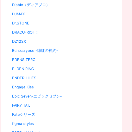
Diablo（ディアブロ）
DJMAX
Dr.STONE
DRACU-RIOT！
DZ12SX
Echocalypse -緋紅の神約-
EDENS ZERO
ELDEN RING
ENDER LILIES
Engage Kiss
Epic Seven-エピックセブン-
FAIRY TAIL
Fateシリーズ
figma styles