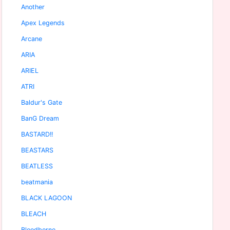
Another
Apex Legends
Arcane
ARIA
ARIEL
ATRI
Baldur's Gate
BanG Dream
BASTARD!!
BEASTARS
BEATLESS
beatmania
BLACK LAGOON
BLEACH
Bloodborne