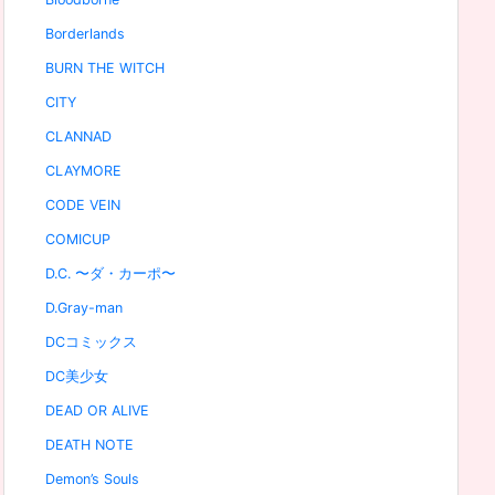
Borderlands
BURN THE WITCH
CITY
CLANNAD
CLAYMORE
CODE VEIN
COMICUP
D.C. 〜ダ・カーポ〜
D.Gray-man
DCコミックス
DC美少女
DEAD OR ALIVE
DEATH NOTE
Demon’s Souls