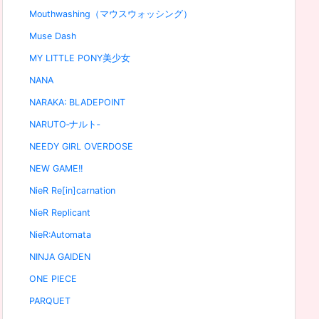
Mouthwashing（マウスウォッシング）
Muse Dash
MY LITTLE PONY美少女
NANA
NARAKA: BLADEPOINT
NARUTO‐ナルト‐
NEEDY GIRL OVERDOSE
NEW GAME!!
NieR Re[in]carnation
NieR Replicant
NieR:Automata
NINJA GAIDEN
ONE PIECE
PARQUET