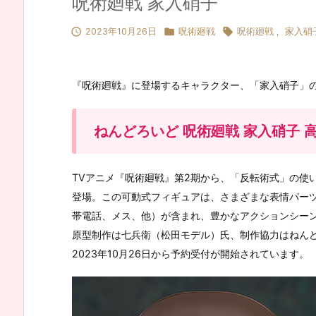
呪術廻戦 家入硝子



2023年10月26日
呪術廻戦
呪術廻戦
,
家入硝
『呪術廻戦』に登場するキャラクター、「家入硝子」
ねんどろいど 呪術廻戦 家入硝子 高
TVアニメ『呪術廻戦』第2期から、「反転術式」の使
登場。この可動式フィギュアは、さまざまな表情パー
帯電話、メス、他）が含まれ、豊かなアクションシーン
原型制作は七兵衛（松田モデル）氏、制作協力はねん
2023年10月26日から予約受付が開始されています。