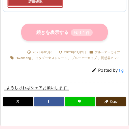
続きを表示する
残り
1
件



2023年10月6日
2023年11月9日
ブルーアーカイブ

Hwansang
,
イタズラ☆ストレート
,
ブルーアーカイブ
,
阿慈谷ヒフミ

Posted by
fig
よろしければシェアお願いします
Copy