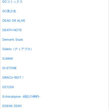
DCコミックス
DC美少女
DEAD OR ALIVE
DEATH NOTE
Demon’s Souls
Diablo（ディアブロ）
DJMAX
Dr.STONE
DRACU-RIOT！
DZ12SX
Echocalypse -緋紅の神約-
EDENS ZERO