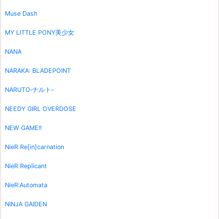
Muse Dash
MY LITTLE PONY美少女
NANA
NARAKA: BLADEPOINT
NARUTO‐ナルト‐
NEEDY GIRL OVERDOSE
NEW GAME!!
NieR Re[in]carnation
NieR Replicant
NieR:Automata
NINJA GAIDEN