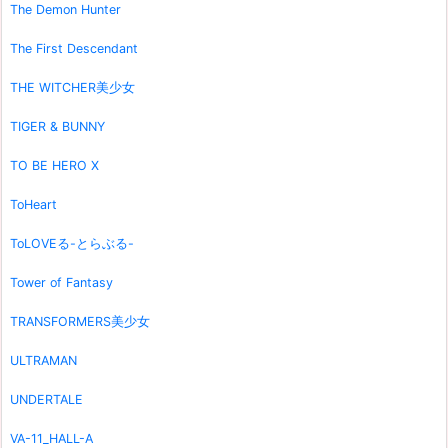
The Demon Hunter
The First Descendant
THE WITCHER美少女
TIGER & BUNNY
TO BE HERO X
ToHeart
ToLOVEる-とらぶる-
Tower of Fantasy
TRANSFORMERS美少女
ULTRAMAN
UNDERTALE
VA-11_HALL-A