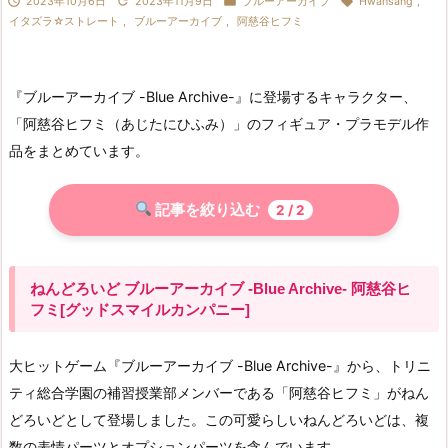




2023年10月6日
2023年11月9日
ブルーアーカイブ
Hwansang
,
イタズラ☆ストレート
,
ブルーアーカイブ
,
阿慈谷ヒフミ
『ブルーアーカイブ -Blue Archive-』に登場するキャラクター、
「阿慈谷ヒフミ（あじたにひふみ）」のフィギュア・プラモデル作
品をまとめています。
記事を絞り込む
2
/ 2
ねんどろいど ブルーアーカイブ -Blue Archive- 阿慈谷ヒ
フミ[グッドスマイルカンパニー]
大ヒットゲーム『ブルーアーカイブ -Blue Archive-』から、トリニ
ティ総合学園の補習授業部メンバーである「阿慈谷ヒフミ」がねん
どろいどとして登場しました。この可愛らしいねんどろいどは、複
数の表情パーツとオプションパーツを含んでいます。