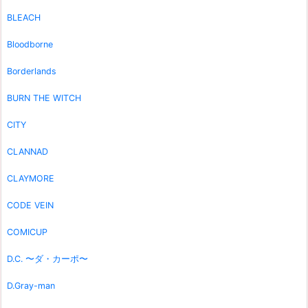
BLEACH
Bloodborne
Borderlands
BURN THE WITCH
CITY
CLANNAD
CLAYMORE
CODE VEIN
COMICUP
D.C. 〜ダ・カーポ〜
D.Gray-man