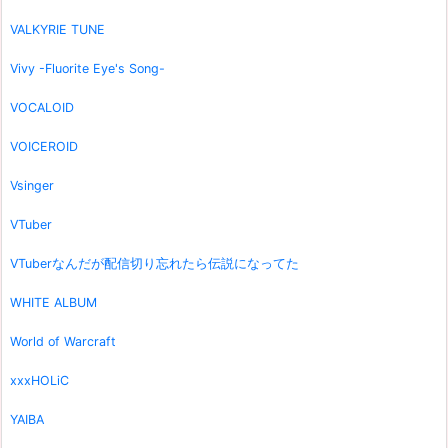
VALKYRIE TUNE
Vivy -Fluorite Eye's Song-
VOCALOID
VOICEROID
Vsinger
VTuber
VTuberなんだが配信切り忘れたら伝説になってた
WHITE ALBUM
World of Warcraft
xxxHOLiC
YAIBA