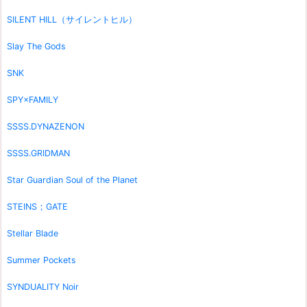
SILENT HILL（サイレントヒル）
Slay The Gods
SNK
SPY×FAMILY
SSSS.DYNAZENON
SSSS.GRIDMAN
Star Guardian Soul of the Planet
STEINS；GATE
Stellar Blade
Summer Pockets
SYNDUALITY Noir