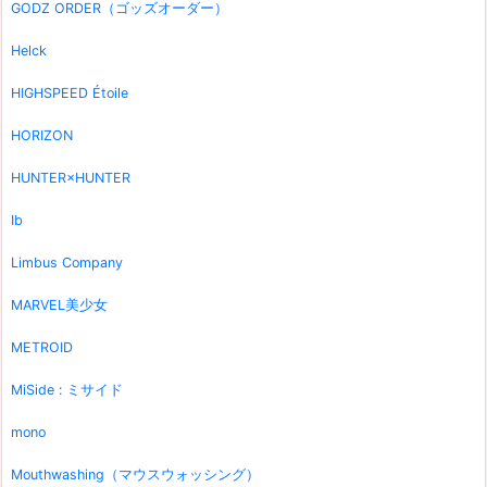
GODZ ORDER（ゴッズオーダー）
Helck
HIGHSPEED Étoile
HORIZON
HUNTER×HUNTER
Ib
Limbus Company
MARVEL美少女
METROID
MiSide : ミサイド
mono
Mouthwashing（マウスウォッシング）