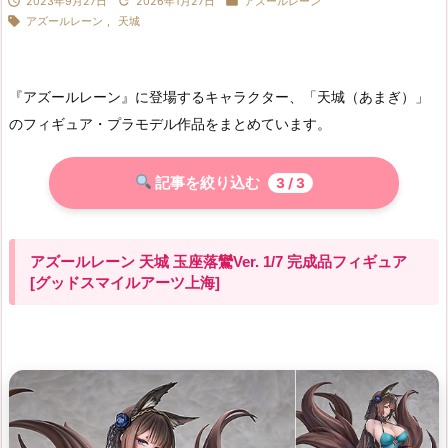



2023年9月27日
2026年1月27日
アズールレーン

アズールレーン
,
天城
『アズールレーン』に登場するキャラクター、「天城（あまぎ）」
のフィギュア・プラモデル作品をまとめています。
記事を絞り込む
3
/ 3
アズールレーン 天城 玉座落鸞Ver. 1/7 完成品フィギュア
[グッドスマイルアーツ上海]