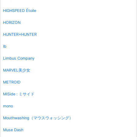
HIGHSPEED Étoile
HORIZON
HUNTER×HUNTER
Ib
Limbus Company
MARVEL美少女
METROID
MiSide : ミサイド
mono
Mouthwashing（マウスウォッシング）
Muse Dash