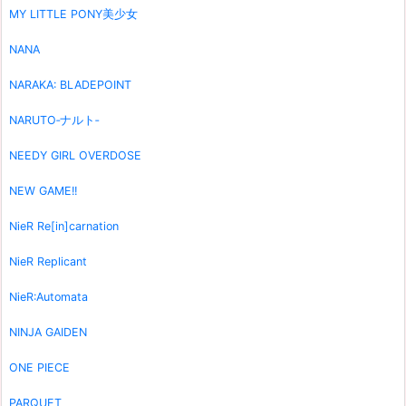
MY LITTLE PONY美少女
NANA
NARAKA: BLADEPOINT
NARUTO‐ナルト‐
NEEDY GIRL OVERDOSE
NEW GAME!!
NieR Re[in]carnation
NieR Replicant
NieR:Automata
NINJA GAIDEN
ONE PIECE
PARQUET