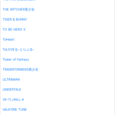
THE WITCHER美少女
TIGER & BUNNY
TO BE HERO X
ToHeart
ToLOVEる-とらぶる-
Tower of Fantasy
TRANSFORMERS美少女
ULTRAMAN
UNDERTALE
VA-11_HALL-A
VALKYRIE TUNE