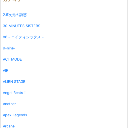
2.5次元の誘惑
30 MINUTES SISTERS
86－エイティシックス－
9-nine-
ACT MODE
AIR
ALIEN STAGE
Angel Beats！
Another
Apex Legends
Arcane