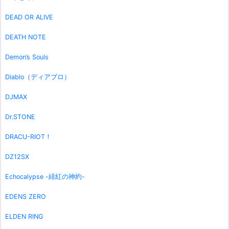
DEAD OR ALIVE
DEATH NOTE
Demon’s Souls
Diablo（ディアブロ）
DJMAX
Dr.STONE
DRACU-RIOT！
DZ12SX
Echocalypse -緋紅の神約-
EDENS ZERO
ELDEN RING