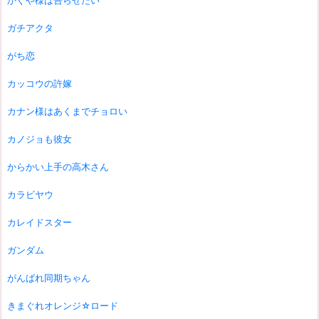
かぐや様は告らせたい
ガチアクタ
がち恋
カッコウの許嫁
カナン様はあくまでチョロい
カノジョも彼女
からかい上手の高木さん
カラビヤウ
カレイドスター
ガンダム
がんばれ同期ちゃん
きまぐれオレンジ☆ロード