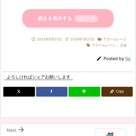
続きを表示する
残り
2
件



2023年9月27日
2026年1月27日
アズールレーン

アズールレーン
,
天城

Posted by
fig
よろしければシェアお願いします
Copy

Next