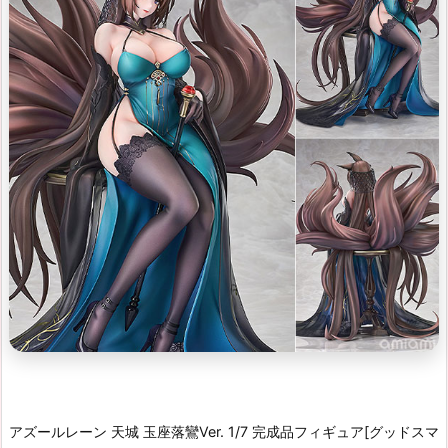
アズールレーン 天城 玉座落鸞Ver. 1/7 完成品フィギュア[グッドスマ