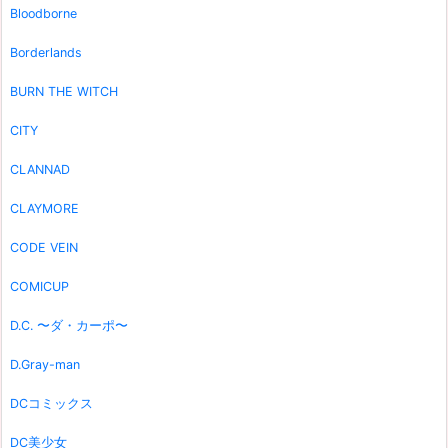
Bloodborne
Borderlands
BURN THE WITCH
CITY
CLANNAD
CLAYMORE
CODE VEIN
COMICUP
D.C. 〜ダ・カーポ〜
D.Gray-man
DCコミックス
DC美少女