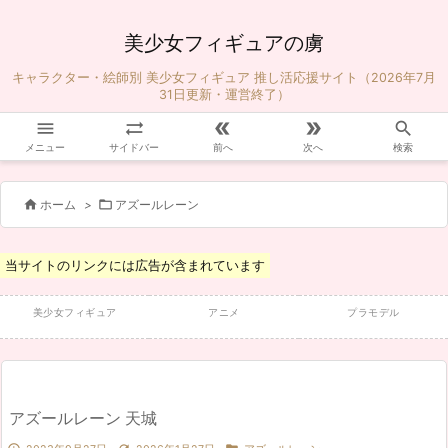
美少女フィギュアの虜
キャラクター・絵師別 美少女フィギュア 推し活応援サイト（2026年7月
31日更新・運営終了）





メニュー
サイドバー
前へ
次へ
検索


ホーム
>
アズールレーン
当サイトのリンクには広告が含まれています
美少女フィギュア
アニメ
プラモデル
アズールレーン 天城