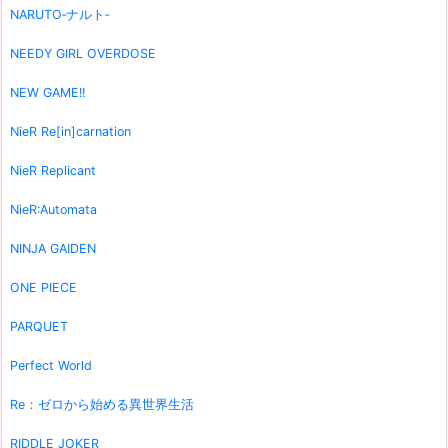
NARUTO‐ナルト‐
NEEDY GIRL OVERDOSE
NEW GAME!!
NieR Re[in]carnation
NieR Replicant
NieR:Automata
NINJA GAIDEN
ONE PIECE
PARQUET
Perfect World
Re：ゼロから始める異世界生活
RIDDLE JOKER