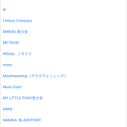
Ib
Limbus Company
MARVEL美少女
METROID
MiSide : ミサイド
mono
Mouthwashing（マウスウォッシング）
Muse Dash
MY LITTLE PONY美少女
NANA
NARAKA: BLADEPOINT