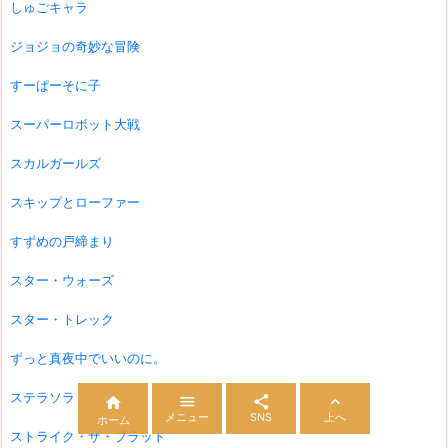
しゅごキャラ
ジョジョの奇妙な冒険
すーぱーそに子
スーパーロボット大戦
スカルガールズ
スキップとローファー
すずめの戸締まり
スター・ウォーズ
スター・トレック
ずっと真夜中でいいのに。
ステラソラ




メニュー
SNS
上へ
ホーム
ストライク・ザ・ブラッド