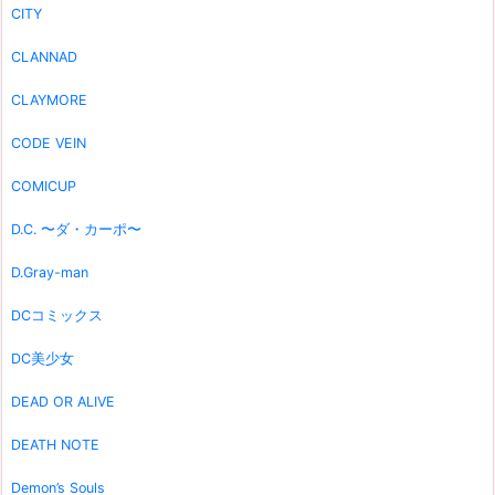
CITY
CLANNAD
CLAYMORE
CODE VEIN
COMICUP
D.C. 〜ダ・カーポ〜
D.Gray-man
DCコミックス
DC美少女
DEAD OR ALIVE
DEATH NOTE
Demon’s Souls