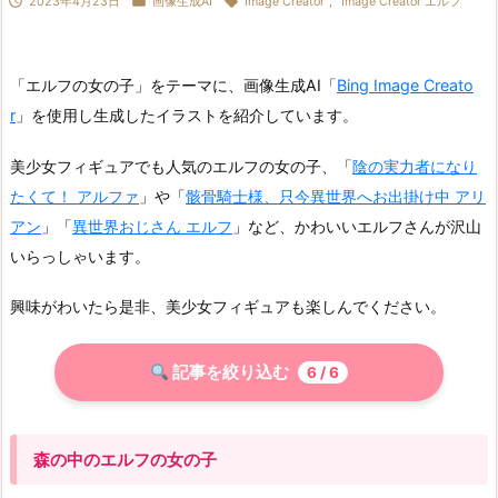



2023年4月23日
画像生成AI
Image Creator
,
Image Creator エルフ
「エルフの女の子」をテーマに、画像生成AI「
Bing Image Creato
r
」を使用し生成したイラストを紹介しています。
美少女フィギュアでも人気のエルフの女の子、「
陰の実力者になり
たくて！ アルファ
」や「
骸骨騎士様、只今異世界へお出掛け中 アリ
アン
」「
異世界おじさん エルフ
」など、かわいいエルフさんが沢山
いらっしゃいます。
興味がわいたら是非、美少女フィギュアも楽しんでください。
記事を絞り込む
6
/ 6
森の中のエルフの女の子