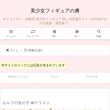
美少女フィギュアの虜
キャラクター・絵師別 美少女フィギュア 推し活応援サイト（2026年7月
31日更新・運営終了）





メニュー
サイドバー
前へ
次へ
検索


ホーム
>
画像生成AI
当サイトのリンクには広告が含まれています
美少女フィギュア
アニメ
プラモデル
エルフの女の子 AIイラスト