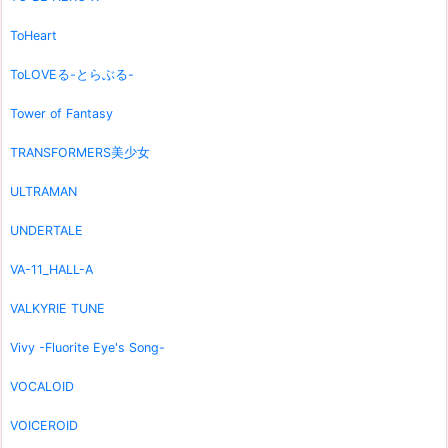
ToHeart
ToLOVEる-とらぶる-
Tower of Fantasy
TRANSFORMERS美少女
ULTRAMAN
UNDERTALE
VA-11_HALL-A
VALKYRIE TUNE
Vivy -Fluorite Eye's Song-
VOCALOID
VOICEROID