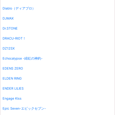
Diablo（ディアブロ）
DJMAX
Dr.STONE
DRACU-RIOT！
DZ12SX
Echocalypse -緋紅の神約-
EDENS ZERO
ELDEN RING
ENDER LILIES
Engage Kiss
Epic Seven-エピックセブン-