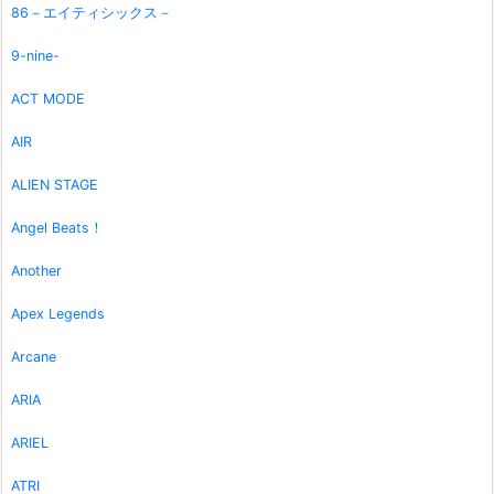
86－エイティシックス－
9-nine-
ACT MODE
AIR
ALIEN STAGE
Angel Beats！
Another
Apex Legends
Arcane
ARIA
ARIEL
ATRI