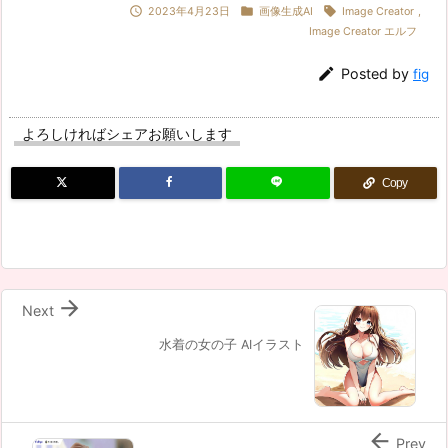



2023年4月23日
画像生成AI
Image Creator
,
Image Creator エルフ

Posted by
fig
よろしければシェアお願いします
Copy

Next
水着の女の子 AIイラスト

Prev