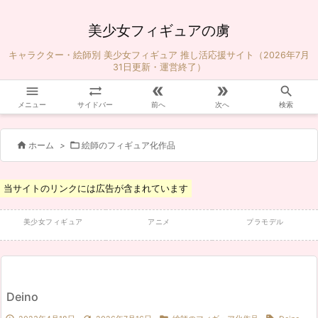
美少女フィギュアの虜
キャラクター・絵師別 美少女フィギュア 推し活応援サイト（2026年7月
31日更新・運営終了）





メニュー
サイドバー
前へ
次へ
検索


ホーム
>
絵師のフィギュア化作品
当サイトのリンクには広告が含まれています
美少女フィギュア
アニメ
プラモデル
Deino