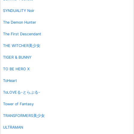
SYNDUALITY Noir
The Demon Hunter
The First Descendant
THE WITCHER美少女
TIGER & BUNNY
TO BE HERO X
ToHeart
ToLOVEる-とらぶる-
Tower of Fantasy
TRANSFORMERS美少女
ULTRAMAN