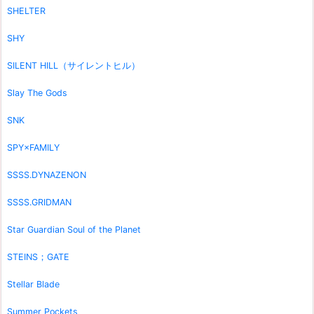
SHELTER
SHY
SILENT HILL（サイレントヒル）
Slay The Gods
SNK
SPY×FAMILY
SSSS.DYNAZENON
SSSS.GRIDMAN
Star Guardian Soul of the Planet
STEINS；GATE
Stellar Blade
Summer Pockets