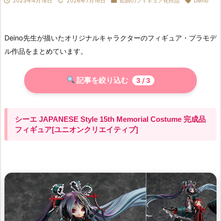




2023年4月18日
2026年7月16日
絵師のフィギュア化作品
Deino
Deino先生が描いたオリジナルキャラクターのフィギュア・プラモデ
ル作品をまとめています。
記事を絞り込む
3
/ 3
シーエ JAPANESE Style 15th Memorial Costume 完成品
フィギュア[ユニオンクリエイティブ]