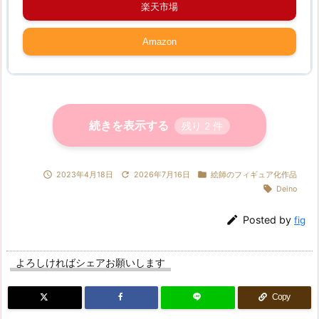
楽天市場
Amazon
続きを表示する
残り
2
件



2023年4月18日
2026年7月16日
絵師のフィギュア化作品

Deino

Posted by
fig
よろしければシェアお願いします
Copy