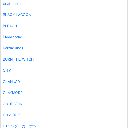
beatmania
BLACK LAGOON
BLEACH
Bloodborne
Borderlands
BURN THE WITCH
CITY
CLANNAD
CLAYMORE
CODE VEIN
COMICUP
D.C. 〜ダ・カーポ〜