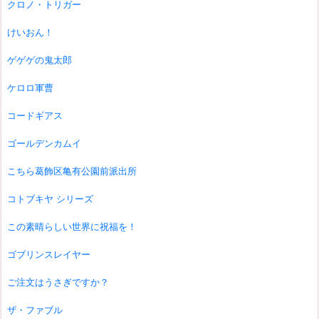
クロノ・トリガー
けいおん！
ゲゲゲの鬼太郎
ケロロ軍曹
コードギアス
ゴールデンカムイ
こちら葛飾区亀有公園前派出所
コトブキヤ シリーズ
この素晴らしい世界に祝福を！
ゴブリンスレイヤー
ご注文はうさぎですか？
ザ・ファブル