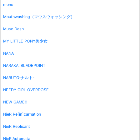
mono
Mouthwashing（マウスウォッシング）
Muse Dash
MY LITTLE PONY美少女
NANA
NARAKA: BLADEPOINT
NARUTO‐ナルト‐
NEEDY GIRL OVERDOSE
NEW GAME!!
NieR Re[in]carnation
NieR Replicant
NieR:Automata