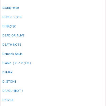
D.Gray-man
DCコミックス
DC美少女
DEAD OR ALIVE
DEATH NOTE
Demon’s Souls
Diablo（ディアブロ）
DJMAX
Dr.STONE
DRACU-RIOT！
DZ12SX