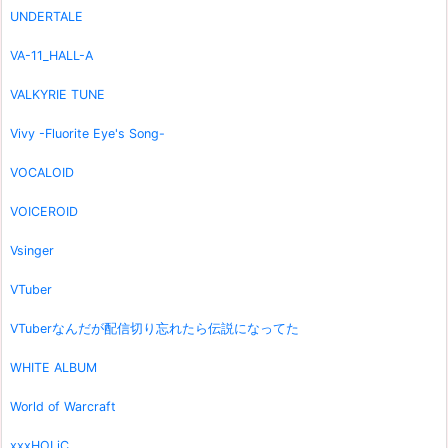
UNDERTALE
VA-11_HALL-A
VALKYRIE TUNE
Vivy -Fluorite Eye's Song-
VOCALOID
VOICEROID
Vsinger
VTuber
VTuberなんだが配信切り忘れたら伝説になってた
WHITE ALBUM
World of Warcraft
xxxHOLiC