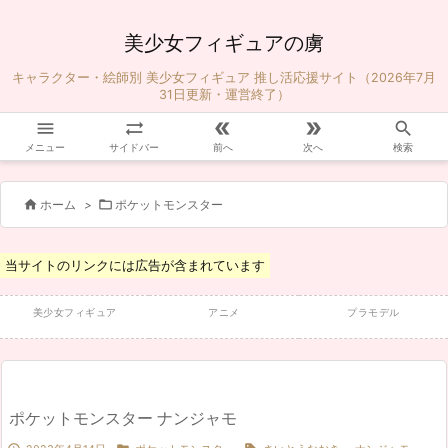
美少女フィギュアの虜
キャラクター・絵師別 美少女フィギュア 推し活応援サイト（2026年7月
31日更新・運営終了）





メニュー
サイドバー
前へ
次へ
検索


ホーム
>
ポケットモンスター
当サイトのリンクには広告が含まれています
美少女フィギュア
アニメ
プラモデル
ポケットモンスター ナンジャモ