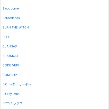
Bloodborne
Borderlands
BURN THE WITCH
CITY
CLANNAD
CLAYMORE
CODE VEIN
COMICUP
D.C. 〜ダ・カーポ〜
D.Gray-man
DCコミックス