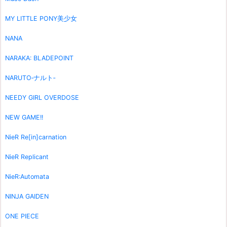
MY LITTLE PONY美少女
NANA
NARAKA: BLADEPOINT
NARUTO‐ナルト‐
NEEDY GIRL OVERDOSE
NEW GAME!!
NieR Re[in]carnation
NieR Replicant
NieR:Automata
NINJA GAIDEN
ONE PIECE