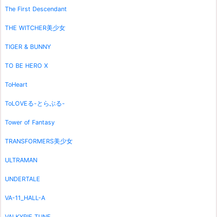
The First Descendant
THE WITCHER美少女
TIGER & BUNNY
TO BE HERO X
ToHeart
ToLOVEる-とらぶる-
Tower of Fantasy
TRANSFORMERS美少女
ULTRAMAN
UNDERTALE
VA-11_HALL-A
VALKYRIE TUNE