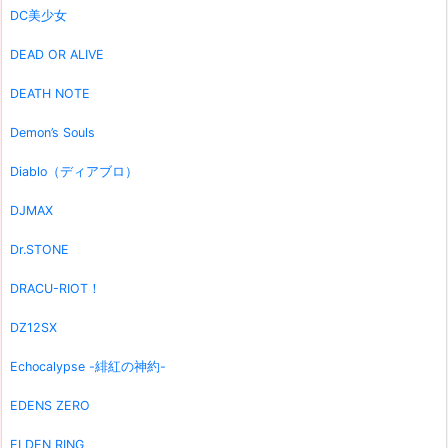
DC美少女
DEAD OR ALIVE
DEATH NOTE
Demon’s Souls
Diablo（ディアブロ）
DJMAX
Dr.STONE
DRACU-RIOT！
DZ12SX
Echocalypse -緋紅の神約-
EDENS ZERO
ELDEN RING