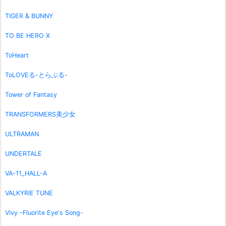
TIGER & BUNNY
TO BE HERO X
ToHeart
ToLOVEる-とらぶる-
Tower of Fantasy
TRANSFORMERS美少女
ULTRAMAN
UNDERTALE
VA-11_HALL-A
VALKYRIE TUNE
Vivy -Fluorite Eye's Song-