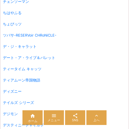
チェンソーマン
ちはやふる
ちょびっツ
ツバサ-RESERVoir CHRoNiCLE-
デ・ジ・キャラット
デート・ア・ライブ＆バレット
ティータイム キャッツ
ティアムーン帝国物語
ディズニー
テイルズ シリーズ
デジモン




メニュー
SNS
上へ
ホーム
デスティニーチャイルド