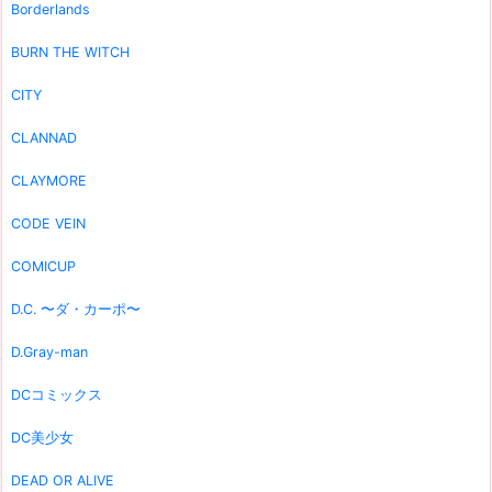
Borderlands
BURN THE WITCH
CITY
CLANNAD
CLAYMORE
CODE VEIN
COMICUP
D.C. 〜ダ・カーポ〜
D.Gray-man
DCコミックス
DC美少女
DEAD OR ALIVE