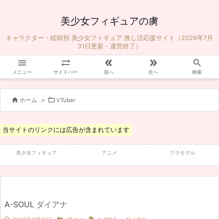
美少女フィギュアの虜
キャラクター・絵師別 美少女フィギュア 推し活応援サイト（2026年7月
31日更新・運営終了）





メニュー
サイドバー
前へ
次へ
検索


ホーム
>
VTuber
当サイトのリンクには広告が含まれています
美少女フィギュア
アニメ
プラモデル
A-SOUL ダイアナ