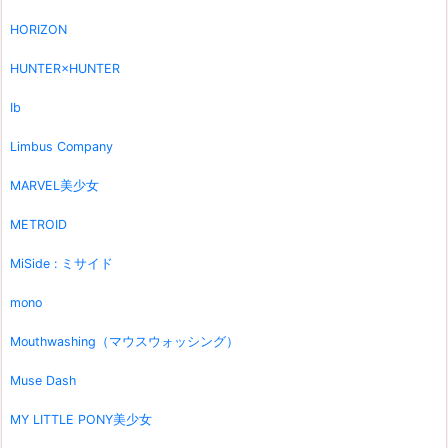
HORIZON
HUNTER×HUNTER
Ib
Limbus Company
MARVEL美少女
METROID
MiSide : ミサイド
mono
Mouthwashing（マウスウォッシング）
Muse Dash
MY LITTLE PONY美少女