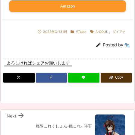
Amazon



2023年3月31日
VTuber
A-SOUL
,
ダイアナ

Posted by
fig
よろしければシェアお願いします
Copy

Next
艦隊これくしょん-艦これ- 時雨