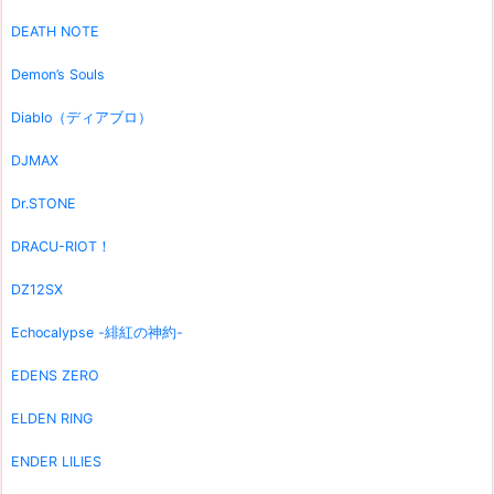
DEATH NOTE
Demon’s Souls
Diablo（ディアブロ）
DJMAX
Dr.STONE
DRACU-RIOT！
DZ12SX
Echocalypse -緋紅の神約-
EDENS ZERO
ELDEN RING
ENDER LILIES