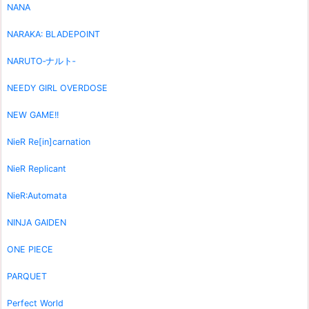
NANA
NARAKA: BLADEPOINT
NARUTO‐ナルト‐
NEEDY GIRL OVERDOSE
NEW GAME!!
NieR Re[in]carnation
NieR Replicant
NieR:Automata
NINJA GAIDEN
ONE PIECE
PARQUET
Perfect World