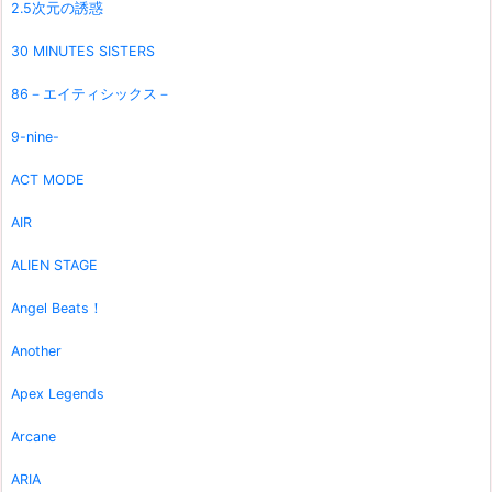
2.5次元の誘惑
30 MINUTES SISTERS
86－エイティシックス－
9-nine-
ACT MODE
AIR
ALIEN STAGE
Angel Beats！
Another
Apex Legends
Arcane
ARIA