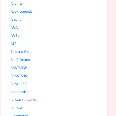
Another
Apex Legends
Arcane
ARIA
ARIEL
ATRI
Baldur's Gate
BanG Dream
BASTARD!!
BEASTARS
BEATLESS
beatmania
BLACK LAGOON
BLEACH
Bloodborne