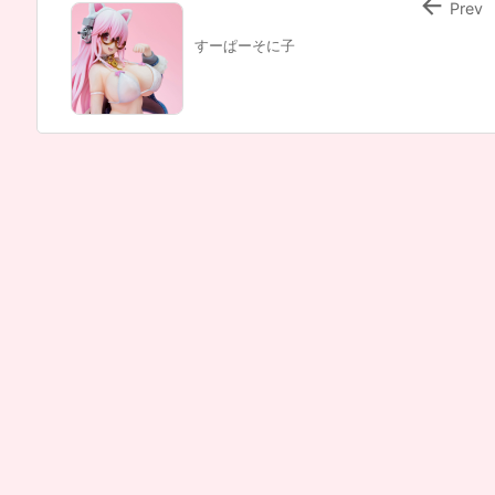

Prev
すーぱーそに子