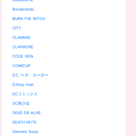
Borderlands
BURN THE WITCH
CITY
CLANNAD
CLAYMORE
CODE VEIN
COMICUP
D.C. 〜ダ・カーポ〜
D.Gray-man
DCコミックス
DC美少女
DEAD OR ALIVE
DEATH NOTE
Demon’s Souls