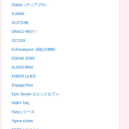
Diablo（ディアブロ）
DJMAX
Dr.STONE
DRACU-RIOT！
DZ12SX
Echocalypse -緋紅の神約-
EDENS ZERO
ELDEN RING
ENDER LILIES
Engage Kiss
Epic Seven-エピックセブン-
FAIRY TAIL
Fateシリーズ
figma styles