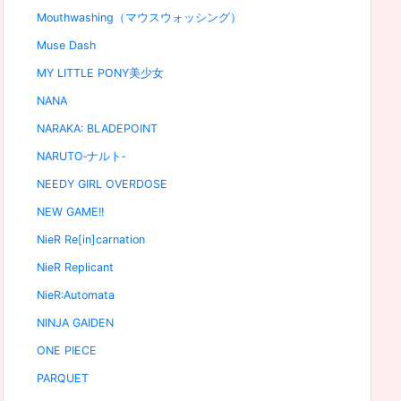
Mouthwashing（マウスウォッシング）
Muse Dash
MY LITTLE PONY美少女
NANA
NARAKA: BLADEPOINT
NARUTO‐ナルト‐
NEEDY GIRL OVERDOSE
NEW GAME!!
NieR Re[in]carnation
NieR Replicant
NieR:Automata
NINJA GAIDEN
ONE PIECE
PARQUET