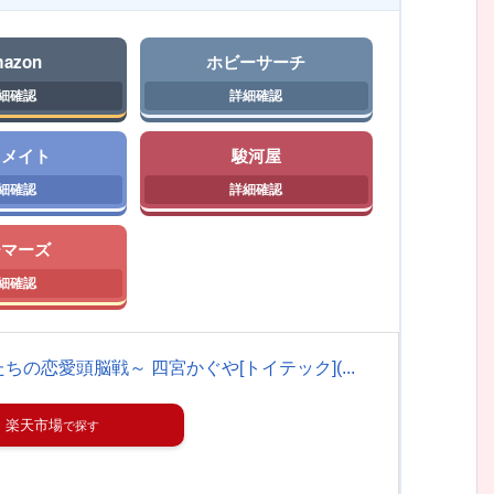
azon
ホビーサーチ
ニメイト
駿河屋
ーマーズ
の恋愛頭脳戦～ 四宮かぐや[トイテック](...
楽天市場