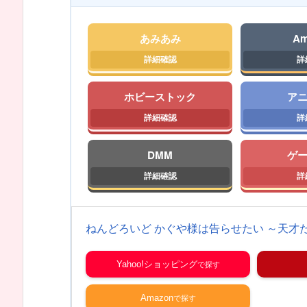
あみあみ
Am
ホビーストック
ア
DMM
ゲ
ねんどろいど かぐや様は告らせたい ～天才たち
Yahoo!ショッピング
Amazon