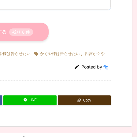
する
残り
8
件

や様は告らせたい
かぐや様は告らせたい
,
四宮かぐや

Posted by
fig
LINE
Copy