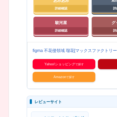
あみあみ
Am
駿河屋
グ
figma 不花侵領域 瑠花[マックスファクトリー
Yahoo!ショッピング
Amazon
レビューサイト