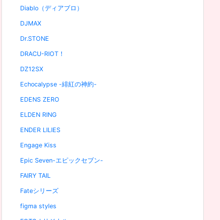
Diablo（ディアブロ）
DJMAX
Dr.STONE
DRACU-RIOT！
DZ12SX
Echocalypse -緋紅の神約-
EDENS ZERO
ELDEN RING
ENDER LILIES
Engage Kiss
Epic Seven-エピックセブン-
FAIRY TAIL
Fateシリーズ
figma styles