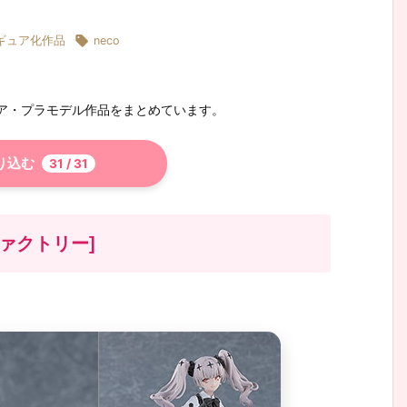

ギュア化作品
neco
ュア・プラモデル作品をまとめています。
り込む
31
/ 31
ファクトリー]