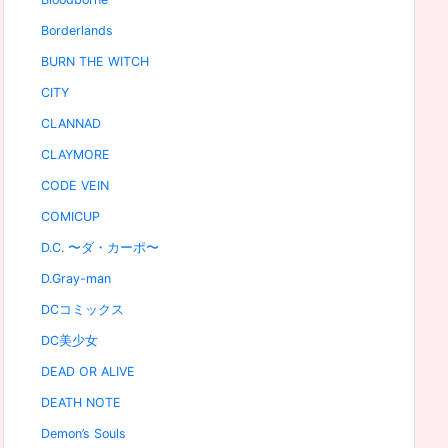
Borderlands
BURN THE WITCH
CITY
CLANNAD
CLAYMORE
CODE VEIN
COMICUP
D.C. 〜ダ・カーポ〜
D.Gray-man
DCコミックス
DC美少女
DEAD OR ALIVE
DEATH NOTE
Demon’s Souls