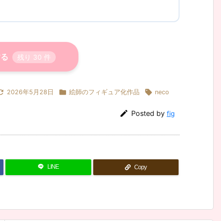
する
残り
30
件



2026年5月28日
絵師のフィギュア化作品
neco

Posted by
fig
LINE
Copy