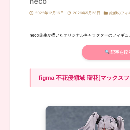
neco



2022年12月16日
2026年5月28日
絵師のフィ
neco先生が描いたオリジナルキャラクターのフィギ
記事を絞
figma 不花侵領域 瑠花[マックス