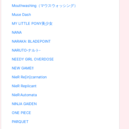
Mouthwashing（マウスウォッシング）
Muse Dash
MY LITTLE PONY美少女
NANA
NARAKA: BLADEPOINT
NARUTO‐ナルト‐
NEEDY GIRL OVERDOSE
NEW GAME!!
NieR Re[in]carnation
NieR Replicant
NieR:Automata
NINJA GAIDEN
ONE PIECE
PARQUET