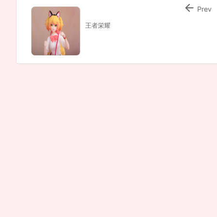

Prev
王者栄耀