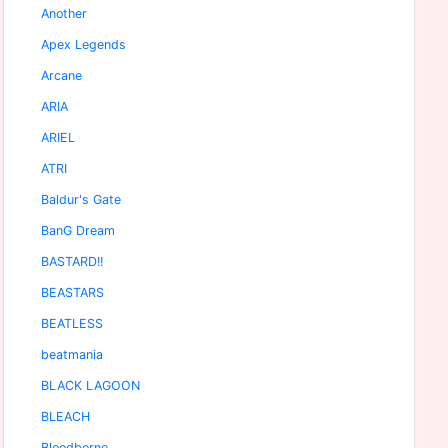
Another
Apex Legends
Arcane
ARIA
ARIEL
ATRI
Baldur's Gate
BanG Dream
BASTARD!!
BEASTARS
BEATLESS
beatmania
BLACK LAGOON
BLEACH
Bloodborne