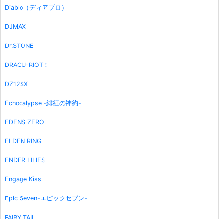
Diablo（ディアブロ）
DJMAX
Dr.STONE
DRACU-RIOT！
DZ12SX
Echocalypse -緋紅の神約-
EDENS ZERO
ELDEN RING
ENDER LILIES
Engage Kiss
Epic Seven-エピックセブン-
FAIRY TAIL