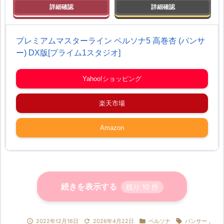
プレミアムマスターライン ペルソナ5 高巻杏 (パンサ
ー) DX版[プライム1スタジオ]
Yahoo!ショッピング
楽天市場
Amazon
続きを表示する
残り
10
件




2022年12月16日
2026年4月22日
ペルソナ
パンサー
,