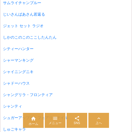
サムライチャンプルー
じいさんばあさん若返る
ジェット セット ラジオ
しかのこのこのここしたんたん
シティーハンター
シャーマンキング
シャイニングニキ
シャドーハウス
シャングリラ・フロンティア
シャンティ
シュガーアップル・フェアリーテイル




メニュー
SNS
上へ
ホーム
しゅごキャラ