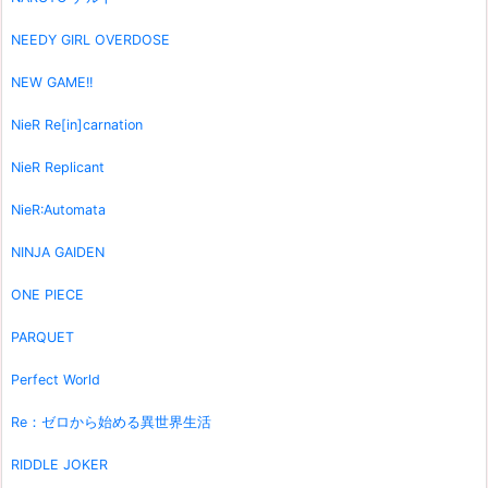
NEEDY GIRL OVERDOSE
NEW GAME!!
NieR Re[in]carnation
NieR Replicant
NieR:Automata
NINJA GAIDEN
ONE PIECE
PARQUET
Perfect World
Re：ゼロから始める異世界生活
RIDDLE JOKER