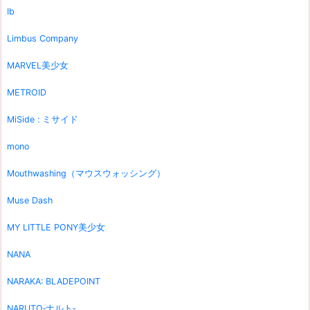
Ib
Limbus Company
MARVEL美少女
METROID
MiSide : ミサイド
mono
Mouthwashing（マウスウォッシング）
Muse Dash
MY LITTLE PONY美少女
NANA
NARAKA: BLADEPOINT
NARUTO‐ナルト‐