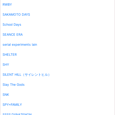
RWBY
SAKAMOTO DAYS
School Days
SEANCE ERA
serial experiments lain
SHELTER
SHY
SILENT HILL（サイレントヒル）
Slay The Gods
SNK
SPY×FAMILY
SSSS.DYNAZENON