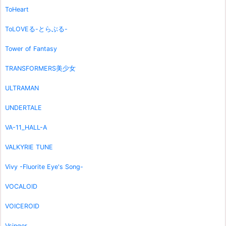
ToHeart
ToLOVEる-とらぶる-
Tower of Fantasy
TRANSFORMERS美少女
ULTRAMAN
UNDERTALE
VA-11_HALL-A
VALKYRIE TUNE
Vivy -Fluorite Eye's Song-
VOCALOID
VOICEROID
Vsinger