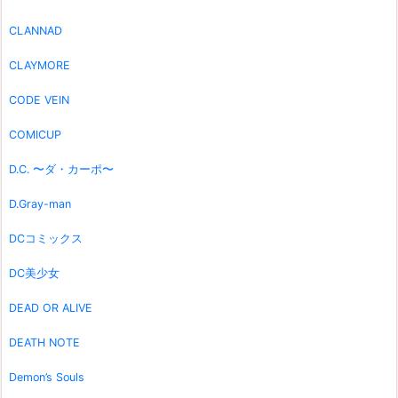
CLANNAD
CLAYMORE
CODE VEIN
COMICUP
D.C. 〜ダ・カーポ〜
D.Gray-man
DCコミックス
DC美少女
DEAD OR ALIVE
DEATH NOTE
Demon’s Souls