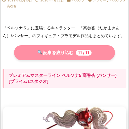




2022年12月16日
2026年4月22日
ペルソナ
パンサー
,
ペルソナ5
,
高巻杏
『ペルソナ５』に登場するキャラクター、「高巻杏（たかまきあ
ん）/パンサー」のフィギュア・プラモデル作品をまとめています。
記事を絞り込む
11
/ 11
プレミアムマスターライン ペルソナ5 高巻杏 (パンサー)
[プライム1スタジオ]